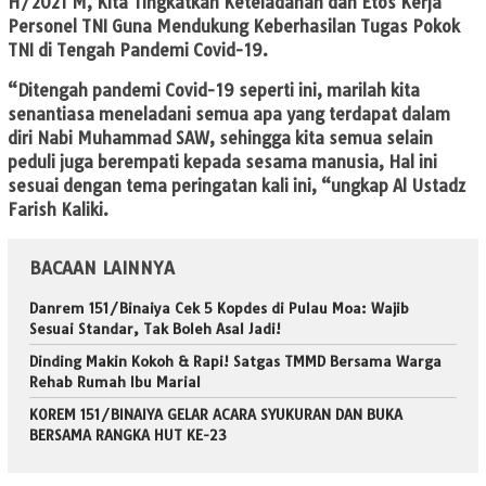
H/2021 M, Kita Tingkatkan Keteladanan dan Etos Kerja
Personel TNI Guna Mendukung Keberhasilan Tugas Pokok
TNI di Tengah Pandemi Covid-19.
“Ditengah pandemi Covid-19 seperti ini, marilah kita
senantiasa meneladani semua apa yang terdapat dalam
diri Nabi Muhammad SAW, sehingga kita semua selain
peduli juga berempati kepada sesama manusia, Hal ini
sesuai dengan tema peringatan kali ini, “ungkap Al Ustadz
Farish Kaliki.
BACAAN LAINNYA
Danrem 151/Binaiya Cek 5 Kopdes di Pulau Moa: Wajib
Sesuai Standar, Tak Boleh Asal Jadi!
Dinding Makin Kokoh & Rapi! Satgas TMMD Bersama Warga
Rehab Rumah Ibu Marial
KOREM 151/BINAIYA GELAR ACARA SYUKURAN DAN BUKA
BERSAMA RANGKA HUT KE-23