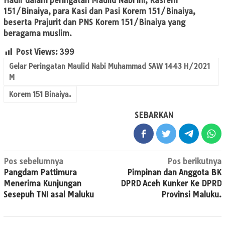
Hadir dalam peringatan Maulid Nabi ini, Kasrem
151/Binaiya, para Kasi dan Pasi Korem 151/Binaiya,
beserta Prajurit dan PNS Korem 151/Binaiya yang
beragama muslim.
Post Views:
399
Gelar Peringatan Maulid Nabi Muhammad SAW 1443 H/2021
M
Korem 151 Binaiya.
SEBARKAN
Navigasi
Pos sebelumnya
Pos berikutnya
Pangdam Pattimura
Pimpinan dan Anggota BK
pos
Menerima Kunjungan
DPRD Aceh Kunker Ke DPRD
Sesepuh TNI asal Maluku
Provinsi Maluku.