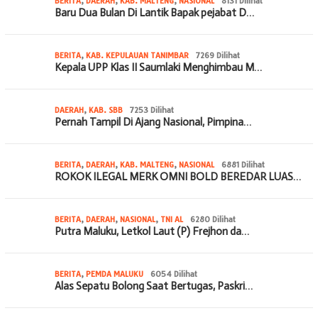
BERITA
,
DAERAH
,
KAB. MALTENG
,
NASIONAL
8131 Dilihat
Baru Dua Bulan Di Lantik Bapak pejabat D…
BERITA
,
KAB. KEPULAUAN TANIMBAR
7269 Dilihat
Kepala UPP Klas II Saumlaki Menghimbau M…
DAERAH
,
KAB. SBB
7253 Dilihat
Pernah Tampil Di Ajang Nasional, Pimpina…
BERITA
,
DAERAH
,
KAB. MALTENG
,
NASIONAL
6881 Dilihat
ROKOK ILEGAL MERK OMNI BOLD BEREDAR LUAS…
BERITA
,
DAERAH
,
NASIONAL
,
TNI AL
6280 Dilihat
Putra Maluku, Letkol Laut (P) Frejhon da…
BERITA
,
PEMDA MALUKU
6054 Dilihat
Alas Sepatu Bolong Saat Bertugas, Paskri…