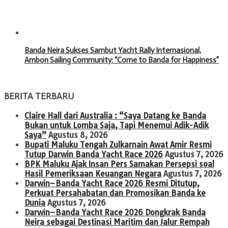
Banda Neira Sukses Sambut Yacht Rally Internasional,
Ambon Sailing Community: “Come to Banda for Happiness”
BERITA TERBARU
Claire Hall dari Australia : “Saya Datang ke Banda
Bukan untuk Lomba Saja, Tapi Menemui Adik-Adik
Saya”
Agustus 8, 2026
Bupati Maluku Tengah Zulkarnain Awat Amir Resmi
Tutup Darwin Banda Yacht Race 2026
Agustus 7, 2026
BPK Maluku Ajak Insan Pers Samakan Persepsi soal
Hasil Pemeriksaan Keuangan Negara
Agustus 7, 2026
Darwin–Banda Yacht Race 2026 Resmi Ditutup,
Perkuat Persahabatan dan Promosikan Banda ke
Dunia
Agustus 7, 2026
Darwin–Banda Yacht Race 2026 Dongkrak Banda
Neira sebagai Destinasi Maritim dan Jalur Rempah