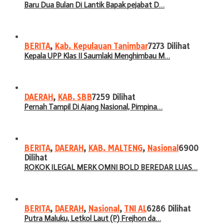
Baru Dua Bulan Di Lantik Bapak pejabat D…
BERITA
,
Kab. Kepulauan Tanimbar
7273 Dilihat
Kepala UPP Klas II Saumlaki Menghimbau M…
DAERAH
,
KAB. SBB
7259 Dilihat
Pernah Tampil Di Ajang Nasional, Pimpina…
BERITA
,
DAERAH
,
KAB. MALTENG
,
Nasional
6900
Dilihat
ROKOK ILEGAL MERK OMNI BOLD BEREDAR LUAS…
BERITA
,
DAERAH
,
Nasional
,
TNI AL
6286 Dilihat
Putra Maluku, Letkol Laut (P) Frejhon da…