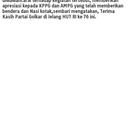
diwawancarai terhadap kegiatan tersebut, memberikan
apresiasi kepada KPPG dan AMPG yang telah memberikan
bendera dan Nasi kotak,sembari mengatakan, Terima
Kasih Partai Golkar di Jelang HUT RI ke 76 ini.