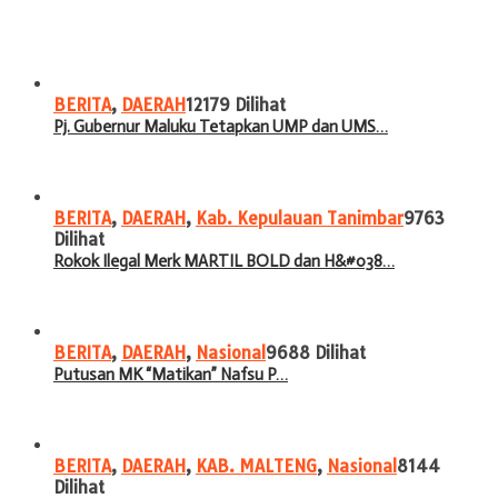
BERITA
,
DAERAH
12179 Dilihat
Pj. Gubernur Maluku Tetapkan UMP dan UMS…
BERITA
,
DAERAH
,
Kab. Kepulauan Tanimbar
9763
Dilihat
Rokok Ilegal Merk MARTIL BOLD dan H&#038…
BERITA
,
DAERAH
,
Nasional
9688 Dilihat
Putusan MK “Matikan” Nafsu P…
BERITA
,
DAERAH
,
KAB. MALTENG
,
Nasional
8144
Dilihat