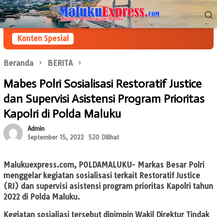
Loncat
Menu
ke
Mobile
konten
Konten Spesial
Beranda
BERITA
Mabes Polri Sosialisasi Restoratif Justice
dan Supervisi Asistensi Program Prioritas
Kapolri di Polda Maluku
Admin
September 15, 2022
520 Dilihat
Malukuexpress.com
, POLDAMALUKU- Markas Besar Polri
menggelar kegiatan sosialisasi terkait Restoratif Justice
(RJ) dan supervisi asistensi program prioritas Kapolri tahun
2022 di Polda Maluku.
Kegiatan sosialiasi tersebut dipimpin Wakil Direktur Tindak