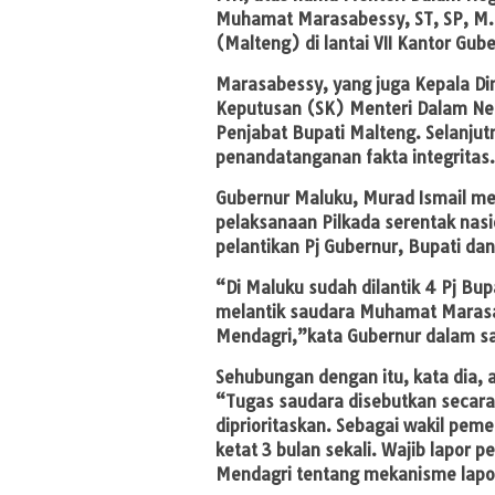
Muhamat Marasabessy, ST, SP, M.T
(Malteng) di lantai VII Kantor Gu
Marasabessy, yang juga Kepala Din
Keputusan (SK) Menteri Dalam Ne
Penjabat Bupati Malteng. Selanjut
penandatanganan fakta integritas.
Gubernur Maluku, Murad Ismail m
pelaksanaan Pilkada serentak nasi
pelantikan Pj Gubernur, Bupati dan
“Di Maluku sudah dilantik 4 Pj Bupa
melantik saudara Muhamat Marasab
Mendagri,”kata Gubernur dalam s
Sehubungan dengan itu, kata dia, 
“Tugas saudara disebutkan secara 
diprioritaskan. Sebagai wakil pe
ketat 3 bulan sekali. Wajib lapor
Mendagri tentang mekanisme lapor