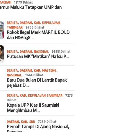
DAERAH
12179 Dilihat
bernur Maluku Tetapkan UMP dan
BERITA
,
DAERAH
,
KAB. KEPULAUAN
TANIMBAR
9766 Dilihat
Rokok Ilegal Merk MARTIL BOLD
dan H&#038…
BERITA
,
DAERAH
,
NASIONAL
9688 Dilihat
Putusan MK “Matikan” Nafsu P…
BERITA
,
DAERAH
,
KAB. MALTENG
,
NASIONAL
8144 Dilihat
Baru Dua Bulan Di Lantik Bapak
pejabat D…
BERITA
,
KAB. KEPULAUAN TANIMBAR
7273
Dilihat
Kepala UPP Klas II Saumlaki
Menghimbau M…
DAERAH
,
KAB. SBB
7259 Dilihat
Pernah Tampil Di Ajang Nasional,
Pimpina…