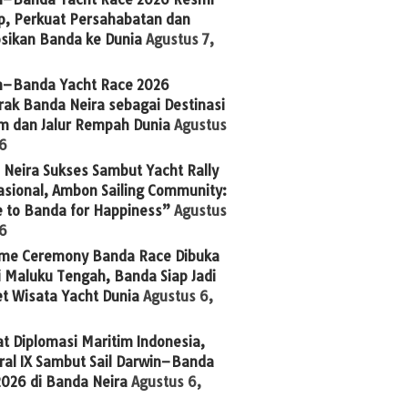
p, Perkuat Persahabatan dan
sikan Banda ke Dunia
Agustus 7,
n–Banda Yacht Race 2026
ak Banda Neira sebagai Destinasi
im dan Jalur Rempah Dunia
Agustus
26
Neira Sukses Sambut Yacht Rally
asional, Ambon Sailing Community:
 to Banda for Happiness”
Agustus
26
me Ceremony Banda Race Dibuka
 Maluku Tengah, Banda Siap Jadi
t Wisata Yacht Dunia
Agustus 6,
t Diplomasi Maritim Indonesia,
ral IX Sambut Sail Darwin–Banda
2026 di Banda Neira
Agustus 6,