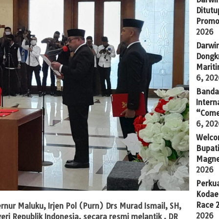
Ditutu
Promo
2026
Darwi
Dongkr
Marit
6, 20
Banda 
Intern
“Come
6, 20
Welco
Bupati
Magne
2026
Perkua
Kodae
Race 
ur Maluku, Irjen Pol (Purn) Drs Murad Ismail, SH,
2026
i Republik Indonesia, secara resmi melantik , DR