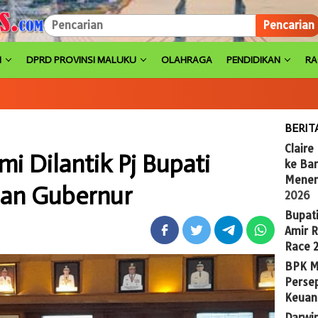
Pencarian
H
DPRD PROVINSI MALUKU
OLAHRAGA
PENDIDIKAN
R
BERIT
Claire
i Dilantik Pj Bupati
ke Ba
Menem
han Gubernur
2026
Bupat
Amir 
Race 
BPK M
Persep
Keuan
Darwi