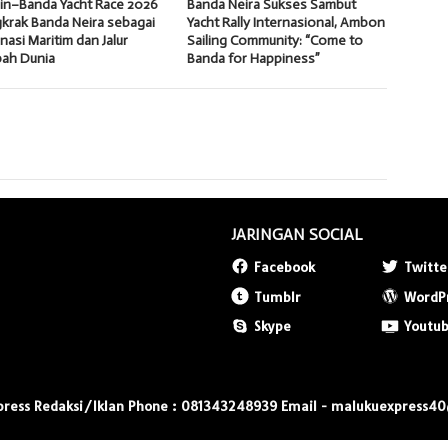
in–Banda Yacht Race 2026
Banda Neira Sukses Sambut
krak Banda Neira sebagai
Yacht Rally Internasional, Ambon
nasi Maritim dan Jalur
Sailing Community: “Come to
ah Dunia
Banda for Happiness”
JARINGAN SOCIAL
Facebook
Twitte
Tumblr
WordP
Skype
Youtu
press Redaksi/Iklan Phone : 081343248939 Email - malukuexpress4