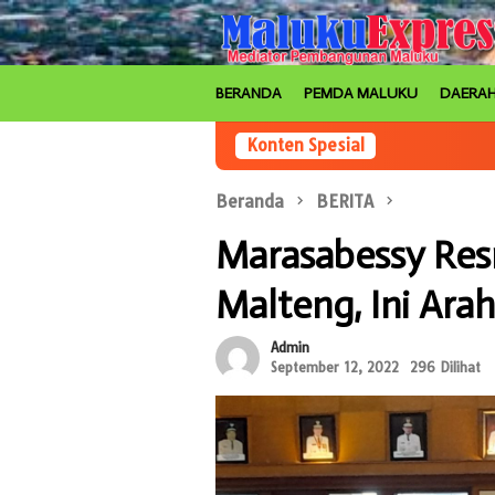
Loncat
ke
konten
BERANDA
PEMDA MALUKU
DAERA
Konten Spesial
Beranda
BERITA
Marasabessy Resm
Malteng, Ini Ara
Admin
September 12, 2022
296 Dilihat