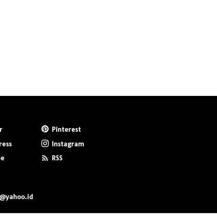
r
Pinterest
ress
Instagram
be
RSS
0@yahoo.id