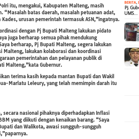
BERITA
,
olri itu, mengakui, Kabupaten Malteng, masih
Pj. Gu
h. “Masalah batas daerah, masalah petuanan adat,
UMS…
 Kades, urusan pemerintah termasuk ASN,”ingatnya.
rdinasi dengan Pj Bupati Malteng lakukan pidato
aya juga berharap semua pihak mendukung
aya berharap, Pj Bupati Malteng, segera lakukan
si Malteng, lakukan kolaborasi dan koordinasi
garaan pemerintahan dan pelayanan publik di
ati Malteng,”kata Gubernur.
ikan terima kasih kepada mantan Bupati dan Wakil
bua-Marlatu Leleury, yang telah memimpin darah itu
 secara nasional pihaknya diperhadapkan Inflasi
 BBM yang diikuti dengan kenaikan barang. “Saya
 Bupati dan Walikota, awasi sungguh-sungguh
i,”paparnya.