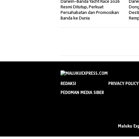
Darwin–Banda Yacht Race 2026
Darw
Resmi Ditutup, Perkuat
Dong
Persahabatan dan Promosikan
Desti
Banda ke Dunia
Remp
REDAKSI
PRIVACY POLICY
PEDOMAN MEDIA SIBER
Maluku Ex