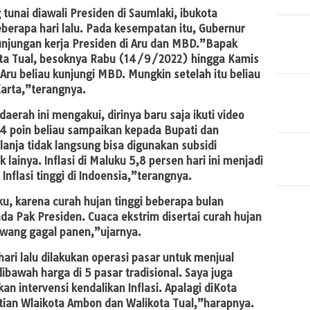
unai diawali Presiden di Saumlaki, ibukota
erapa hari lalu. Pada kesempatan itu, Gubernur
njungan kerja Presiden di Aru dan MBD.”Bapak
Kota Tual, besoknya Rabu (14/9/2022) hingga Kamis
Aru beliau kunjungi MBD. Mungkin setelah itu beliau
Karta,”terangnya.
aerah ini mengakui, dirinya baru saja ikuti video
 4 poin beliau sampaikan kepada Bupati dan
anja tidak langsung bisa digunakan subsidi
lainya. Inflasi di Maluku 5,8 persen hari ini menjadi
nflasi tinggi di Indoensia,”terangnya.
uku, karena curah hujan tinggi beberapa bulan
da Pak Presiden. Cuaca ekstrim disertai curah hujan
awang gagal panen,”ujarnya.
ari lalu dilakukan operasi pasar untuk menjual
bawah harga di 5 pasar tradisional. Saya juga
an intervensi kendalikan Inflasi. Apalagi diKota
tian Wlaikota Ambon dan Walikota Tual,”harapnya.