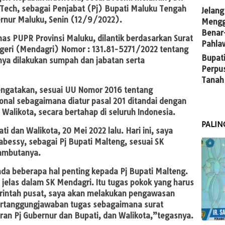
ech, sebagai Penjabat (Pj) Bupati Maluku Tengah
Jelang
bernur Maluku, Senin (12/9/2022).
Mengg
Benar
as PUPR Provinsi Maluku, dilantik berdasarkan Surat
Pahla
geri (Mendagri) Nomor : 131.81-5271/2022 tentang
Bupati
nya dilakukan sumpah dan jabatan serta
Perpu
Tanah
engatakan, sesuai UU Nomor 2016 tentang
onal sebagaimana diatur pasal 201 ditandai dengan
 Walikota, secara bertahap di seluruh Indonesia.
PALIN
ti dan Walikota, 20 Mei 2022 lalu. Hari ini, saya
essy, sebagai Pj Bupati Malteng, sesuai SK
ambutanya.
ada beberapa hal penting kepada Pj Bupati Malteng.
jelas dalam SK Mendagri. Itu tugas pokok yang harus
merintah pusat, saya akan melakukan pengawasan
 pertanggungjawaban tugas sebagaimana surat
an Pj Gubernur dan Bupati, dan Walikota,”tegasnya.