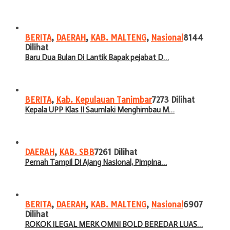
BERITA
,
DAERAH
,
KAB. MALTENG
,
Nasional
8144
Dilihat
Baru Dua Bulan Di Lantik Bapak pejabat D…
BERITA
,
Kab. Kepulauan Tanimbar
7273 Dilihat
Kepala UPP Klas II Saumlaki Menghimbau M…
DAERAH
,
KAB. SBB
7261 Dilihat
Pernah Tampil Di Ajang Nasional, Pimpina…
BERITA
,
DAERAH
,
KAB. MALTENG
,
Nasional
6907
Dilihat
ROKOK ILEGAL MERK OMNI BOLD BEREDAR LUAS…