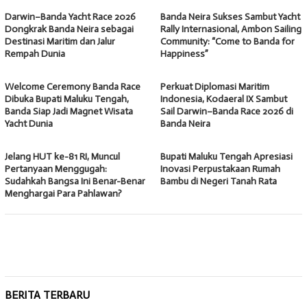
Darwin–Banda Yacht Race 2026
Banda Neira Sukses Sambut Yacht
Dongkrak Banda Neira sebagai
Rally Internasional, Ambon Sailing
Destinasi Maritim dan Jalur
Community: “Come to Banda for
Rempah Dunia
Happiness”
Welcome Ceremony Banda Race
Perkuat Diplomasi Maritim
Dibuka Bupati Maluku Tengah,
Indonesia, Kodaeral IX Sambut
Banda Siap Jadi Magnet Wisata
Sail Darwin–Banda Race 2026 di
Yacht Dunia
Banda Neira
Jelang HUT ke-81 RI, Muncul
Bupati Maluku Tengah Apresiasi
Pertanyaan Menggugah:
Inovasi Perpustakaan Rumah
Sudahkah Bangsa Ini Benar-Benar
Bambu di Negeri Tanah Rata
Menghargai Para Pahlawan?
BERITA TERBARU