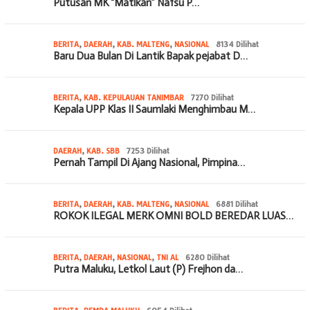
Putusan MK “Matikan” Nafsu P…
BERITA
,
DAERAH
,
KAB. MALTENG
,
NASIONAL
8134 Dilihat
Baru Dua Bulan Di Lantik Bapak pejabat D…
BERITA
,
KAB. KEPULAUAN TANIMBAR
7270 Dilihat
Kepala UPP Klas II Saumlaki Menghimbau M…
DAERAH
,
KAB. SBB
7253 Dilihat
Pernah Tampil Di Ajang Nasional, Pimpina…
BERITA
,
DAERAH
,
KAB. MALTENG
,
NASIONAL
6881 Dilihat
ROKOK ILEGAL MERK OMNI BOLD BEREDAR LUAS…
BERITA
,
DAERAH
,
NASIONAL
,
TNI AL
6280 Dilihat
Putra Maluku, Letkol Laut (P) Frejhon da…