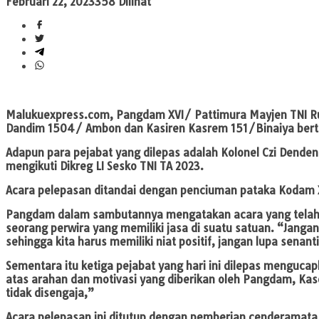
Februari 22, 2023
358 Dilihat
Malukuexpress.com
, Pangdam XVI/ Pattimura Mayjen TNI Ru
Dandim 1504/ Ambon dan Kasiren Kasrem 151/Binaiya ber
Adapun para pejabat yang dilepas adalah Kolonel Czi Denden 
mengikuti Dikreg LI Sesko TNI TA 2023.
Acara pelepasan ditandai dengan penciuman pataka Kodam 
Pangdam dalam sambutannya mengatakan acara yang telah di
seorang perwira yang memiliki jasa di suatu satuan. “Jang
sehingga kita harus memiliki niat positif, jangan lupa sen
Sementara itu ketiga pejabat yang hari ini dilepas menguca
atas arahan dan motivasi yang diberikan oleh Pangdam, Ka
tidak disengaja,”
Acara pelepasan ini ditutup dengan pemberian cenderamata