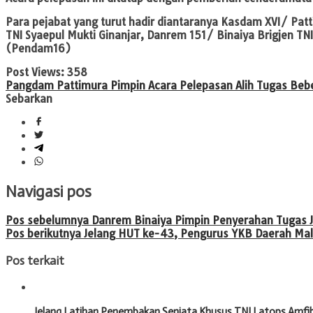
Para pejabat yang turut hadir diantaranya Kasdam XVI/ Pat
TNI Syaepul Mukti Ginanjar, Danrem 151/ Binaiya Brigjen TN
(Pendam16)
Post Views:
358
Pangdam Pattimura Pimpin Acara Pelepasan Alih Tugas Beb
Sebarkan
Navigasi pos
Pos sebelumnya
Danrem Binaiya Pimpin Penyerahan Tugas 
Pos berikutnya
Jelang HUT ke-43, Pengurus YKB Daerah Mal
Pos terkait
Jelang Latihan Penembakan Senjata Khusus TNI Latops Amfibi