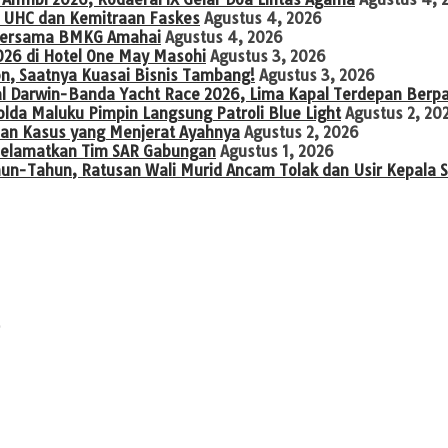
 UHC dan Kemitraan Faskes
Agustus 4, 2026
o Bersama BMKG Amahai
Agustus 4, 2026
026 di Hotel One May Masohi
Agustus 3, 2026
on, Saatnya Kuasai Bisnis Tambang!
Agustus 3, 2026
al Darwin-Banda Yacht Race 2026, Lima Kapal Terdepan Berp
a Maluku Pimpin Langsung Patroli Blue Light
Agustus 2, 20
an Kasus yang Menjerat Ayahnya
Agustus 2, 2026
diselamatkan Tim SAR Gabungan
Agustus 1, 2026
hun-Tahun, Ratusan Wali Murid Ancam Tolak dan Usir Kepala