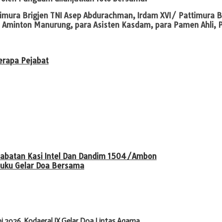
timura Brigjen TNI Asep Abdurachman, Irdam XVI/ Pattimura 
I Aminton Manurung, para Asisten Kasdam, para Pamen Ahli, P
erapa Pejabat
Jabatan Kasi Intel Dan Dandim 1504/Ambon
uku Gelar Doa Bersama
 2026, Kodaeral IX Gelar Doa Lintas Agama