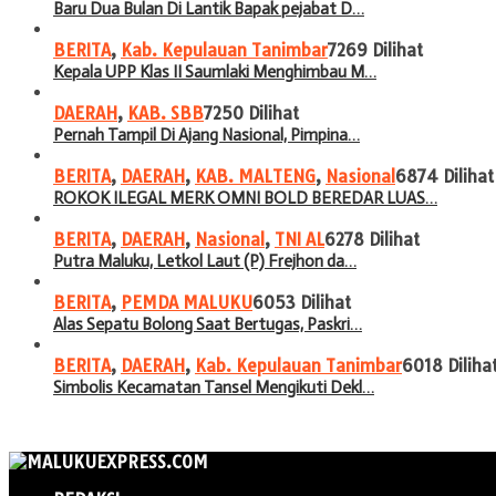
Baru Dua Bulan Di Lantik Bapak pejabat D…
BERITA
,
Kab. Kepulauan Tanimbar
7269 Dilihat
Kepala UPP Klas II Saumlaki Menghimbau M…
DAERAH
,
KAB. SBB
7250 Dilihat
Pernah Tampil Di Ajang Nasional, Pimpina…
BERITA
,
DAERAH
,
KAB. MALTENG
,
Nasional
6874 Dilihat
ROKOK ILEGAL MERK OMNI BOLD BEREDAR LUAS…
BERITA
,
DAERAH
,
Nasional
,
TNI AL
6278 Dilihat
Putra Maluku, Letkol Laut (P) Frejhon da…
BERITA
,
PEMDA MALUKU
6053 Dilihat
Alas Sepatu Bolong Saat Bertugas, Paskri…
BERITA
,
DAERAH
,
Kab. Kepulauan Tanimbar
6018 Diliha
Simbolis Kecamatan Tansel Mengikuti Dekl…