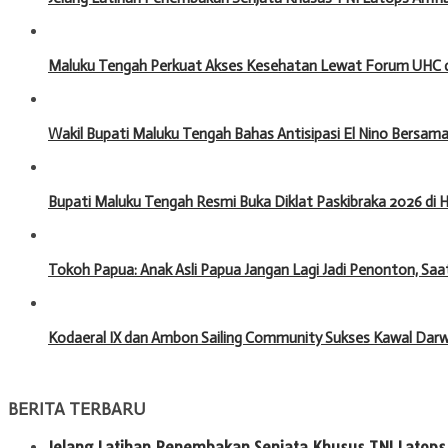
Maluku Tengah Perkuat Akses Kesehatan Lewat Forum UHC 
Wakil Bupati Maluku Tengah Bahas Antisipasi El Nino Bersa
Bupati Maluku Tengah Resmi Buka Diklat Paskibraka 2026 di
Tokoh Papua: Anak Asli Papua Jangan Lagi Jadi Penonton, Saa
Kodaeral IX dan Ambon Sailing Community Sukses Kawal Darw
BERITA TERBARU
Jelang Latihan Penembakan Senjata Khusus TNI Latops 