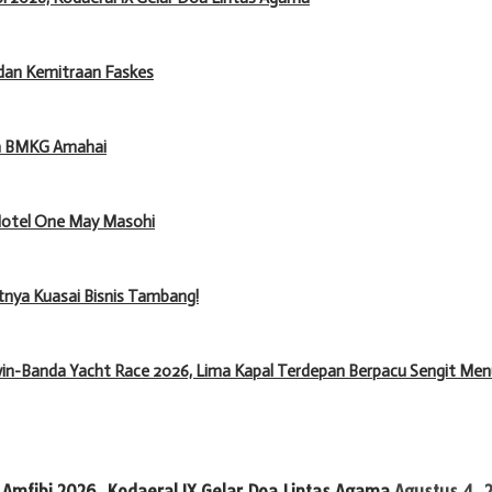
dan Kemitraan Faskes
ma BMKG Amahai
 Hotel One May Masohi
tnya Kuasai Bisnis Tambang!
in-Banda Yacht Race 2026, Lima Kapal Terdepan Berpacu Sengit Men
Amfibi 2026, Kodaeral IX Gelar Doa Lintas Agama
Agustus 4, 