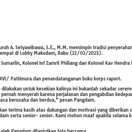
ruh A. Setyawibawa, S.E., M.M. memimpin tradisi penyerahan
tempat di Lobby Makodam, Rabu (22/02/2023).
Sumarlin, Kolonel Inf Zamril Philiang dan Kolonel Kav Hendra
XVI/ Pattimura dan penandatanganan buku korps raport.
lakukan untuk kesekian kalinya ini bukanlah sekadar seremo
an pernah menyerah karena perjalanan dan pengabdian kedepa
antiasa berusaha dan berdoa,” pesan Pangdam.
pkan terima kasih atas dukungan dan motivasi yang diberikan
sdam serta senior- senior. Kami mohon maaf apabila selama 
 oleh Pangdam dilanjutkan foto bersama.