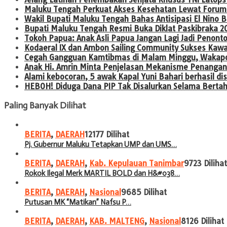
Maluku Tengah Perkuat Akses Kesehatan Lewat Forum
Wakil Bupati Maluku Tengah Bahas Antisipasi El Nin
Bupati Maluku Tengah Resmi Buka Diklat Paskibraka 2
Tokoh Papua: Anak Asli Papua Jangan Lagi Jadi Penont
Kodaeral IX dan Ambon Sailing Community Sukses Kaw
Cegah Gangguan Kamtibmas di Malam Minggu, Wakapold
Anak Hi. Amrin Minta Penjelasan Mekanisme Penangan
Alami kebocoran, 5 awak Kapal Yuni Bahari berhasil 
HEBOH! Diduga Dana PIP Tak Disalurkan Selama Berta
Paling Banyak Dilihat
BERITA
,
DAERAH
12177 Dilihat
Pj. Gubernur Maluku Tetapkan UMP dan UMS…
BERITA
,
DAERAH
,
Kab. Kepulauan Tanimbar
9723 Dilihat
Rokok Ilegal Merk MARTIL BOLD dan H&#038…
BERITA
,
DAERAH
,
Nasional
9685 Dilihat
Putusan MK “Matikan” Nafsu P…
BERITA
,
DAERAH
,
KAB. MALTENG
,
Nasional
8126 Dilihat