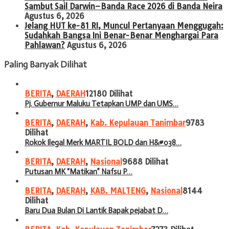
Sambut Sail Darwin–Banda Race 2026 di Banda Neira
Agustus 6, 2026
Jelang HUT ke-81 RI, Muncul Pertanyaan Menggugah:
Sudahkah Bangsa Ini Benar-Benar Menghargai Para
Pahlawan?
Agustus 6, 2026
Paling Banyak Dilihat
BERITA
,
DAERAH
12180 Dilihat
Pj. Gubernur Maluku Tetapkan UMP dan UMS…
BERITA
,
DAERAH
,
Kab. Kepulauan Tanimbar
9783
Dilihat
Rokok Ilegal Merk MARTIL BOLD dan H&#038…
BERITA
,
DAERAH
,
Nasional
9688 Dilihat
Putusan MK “Matikan” Nafsu P…
BERITA
,
DAERAH
,
KAB. MALTENG
,
Nasional
8144
Dilihat
Baru Dua Bulan Di Lantik Bapak pejabat D…