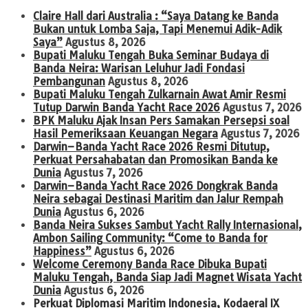
Claire Hall dari Australia : “Saya Datang ke Banda
Bukan untuk Lomba Saja, Tapi Menemui Adik-Adik
Saya”
Agustus 8, 2026
Bupati Maluku Tengah Buka Seminar Budaya di
Banda Neira: Warisan Leluhur Jadi Fondasi
Pembangunan
Agustus 8, 2026
Bupati Maluku Tengah Zulkarnain Awat Amir Resmi
Tutup Darwin Banda Yacht Race 2026
Agustus 7, 2026
BPK Maluku Ajak Insan Pers Samakan Persepsi soal
Hasil Pemeriksaan Keuangan Negara
Agustus 7, 2026
Darwin–Banda Yacht Race 2026 Resmi Ditutup,
Perkuat Persahabatan dan Promosikan Banda ke
Dunia
Agustus 7, 2026
Darwin–Banda Yacht Race 2026 Dongkrak Banda
Neira sebagai Destinasi Maritim dan Jalur Rempah
Dunia
Agustus 6, 2026
Banda Neira Sukses Sambut Yacht Rally Internasional,
Ambon Sailing Community: “Come to Banda for
Happiness”
Agustus 6, 2026
Welcome Ceremony Banda Race Dibuka Bupati
Maluku Tengah, Banda Siap Jadi Magnet Wisata Yacht
Dunia
Agustus 6, 2026
Perkuat Diplomasi Maritim Indonesia, Kodaeral IX