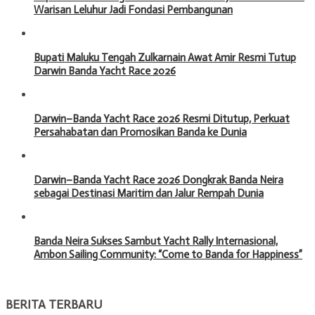
Warisan Leluhur Jadi Fondasi Pembangunan
Bupati Maluku Tengah Zulkarnain Awat Amir Resmi Tutup
Darwin Banda Yacht Race 2026
Darwin–Banda Yacht Race 2026 Resmi Ditutup, Perkuat
Persahabatan dan Promosikan Banda ke Dunia
Darwin–Banda Yacht Race 2026 Dongkrak Banda Neira
sebagai Destinasi Maritim dan Jalur Rempah Dunia
Banda Neira Sukses Sambut Yacht Rally Internasional,
Ambon Sailing Community: “Come to Banda for Happiness”
BERITA TERBARU