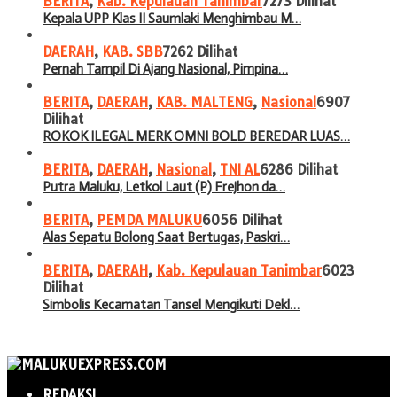
BERITA
,
Kab. Kepulauan Tanimbar
7273 Dilihat
Kepala UPP Klas II Saumlaki Menghimbau M…
DAERAH
,
KAB. SBB
7262 Dilihat
Pernah Tampil Di Ajang Nasional, Pimpina…
BERITA
,
DAERAH
,
KAB. MALTENG
,
Nasional
6907
Dilihat
ROKOK ILEGAL MERK OMNI BOLD BEREDAR LUAS…
BERITA
,
DAERAH
,
Nasional
,
TNI AL
6286 Dilihat
Putra Maluku, Letkol Laut (P) Frejhon da…
BERITA
,
PEMDA MALUKU
6056 Dilihat
Alas Sepatu Bolong Saat Bertugas, Paskri…
BERITA
,
DAERAH
,
Kab. Kepulauan Tanimbar
6023
Dilihat
Simbolis Kecamatan Tansel Mengikuti Dekl…
REDAKSI