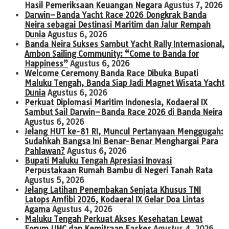
Hasil Pemeriksaan Keuangan Negara
Agustus 7, 2026
Darwin–Banda Yacht Race 2026 Dongkrak Banda
Neira sebagai Destinasi Maritim dan Jalur Rempah
Dunia
Agustus 6, 2026
Banda Neira Sukses Sambut Yacht Rally Internasional,
Ambon Sailing Community: “Come to Banda for
Happiness”
Agustus 6, 2026
Welcome Ceremony Banda Race Dibuka Bupati
Maluku Tengah, Banda Siap Jadi Magnet Wisata Yacht
Dunia
Agustus 6, 2026
Perkuat Diplomasi Maritim Indonesia, Kodaeral IX
Sambut Sail Darwin–Banda Race 2026 di Banda Neira
Agustus 6, 2026
Jelang HUT ke-81 RI, Muncul Pertanyaan Menggugah:
Sudahkah Bangsa Ini Benar-Benar Menghargai Para
Pahlawan?
Agustus 6, 2026
Bupati Maluku Tengah Apresiasi Inovasi
Perpustakaan Rumah Bambu di Negeri Tanah Rata
Agustus 5, 2026
Jelang Latihan Penembakan Senjata Khusus TNI
Latops Amfibi 2026, Kodaeral IX Gelar Doa Lintas
Agama
Agustus 4, 2026
Maluku Tengah Perkuat Akses Kesehatan Lewat
Forum UHC dan Kemitraan Faskes
Agustus 4, 2026