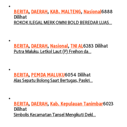
BERITA
,
DAERAH
,
KAB. MALTENG
,
Nasional
6888
Dilihat
ROKOK ILEGAL MERK OMNI BOLD BEREDAR LUAS…
BERITA
,
DAERAH
,
Nasional
,
TNI AL
6283 Dilihat
Putra Maluku, Letkol Laut (P) Frejhon da…
BERITA
,
PEMDA MALUKU
6054 Dilihat
Alas Sepatu Bolong Saat Bertugas, Paskri…
BERITA
,
DAERAH
,
Kab. Kepulauan Tanimbar
6023
Dilihat
Simbolis Kecamatan Tansel Mengikuti Dekl…