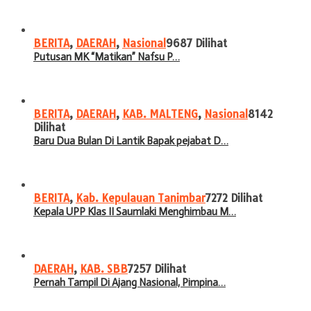
BERITA
,
DAERAH
,
Nasional
9687 Dilihat
Putusan MK “Matikan” Nafsu P…
BERITA
,
DAERAH
,
KAB. MALTENG
,
Nasional
8142
Dilihat
Baru Dua Bulan Di Lantik Bapak pejabat D…
BERITA
,
Kab. Kepulauan Tanimbar
7272 Dilihat
Kepala UPP Klas II Saumlaki Menghimbau M…
DAERAH
,
KAB. SBB
7257 Dilihat
Pernah Tampil Di Ajang Nasional, Pimpina…