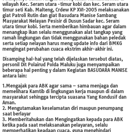
wilayah Kec. Seram utara -timur kobi dan kec. Seram utara
timur seti Kab. Malteng, Crdew KP XVI-2005 melaksanakan
giat Patroli Rutin dan giat Basudara Manise Sambang
Masyarakat Nelayan Pesisir di Dusun Sadar kec. Seram
utara timur kobi. Serta memberikan himbauan agar dalam
menangkap ikan selalu menggunakan alat tangkap yang
ramah lingkungan dan tidak menggunakan bahan peledak
serta setiap nelayan harus meng update info dari BMKG
mengingat perubahan cuaca ekstrim akhir-akhir ini.
Disamping hal-hal yang telah dijelaskan tersebut diatas,
personil Dit Polairud Polda Maluku juga menyampaikan
beberapa hal penting y dalam Kegiatan BASUDARA MANISE
antara lain:
1.Mengajak para ABK agar sama – sama menjaga dan
memelihara Kamtib di lingkungan kerja maupun di dalam
masyarakat sehingga tercipta suasana Yang Kondusif dan
Aman.
2. Mengutamakan keselamatan diri maupun penumpang
saat berlayar
3. Memberitahukan dan Mengingatkan kepada para ABK
ketika pada saat melaksanakan pelayaran, selalu
memperhatikan keadaan cuaca, guna menghindari