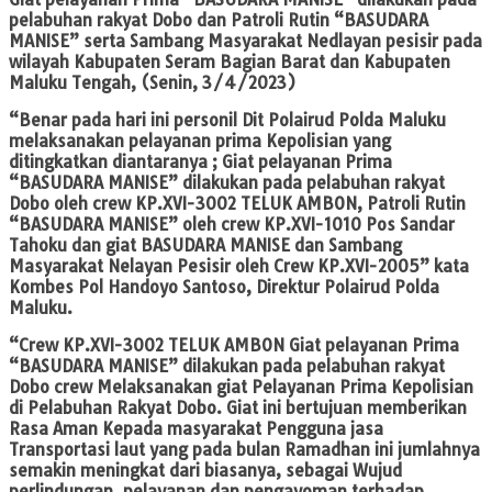
pelabuhan rakyat Dobo dan Patroli Rutin “BASUDARA
MANISE” serta Sambang Masyarakat Nedlayan pesisir pada
wilayah Kabupaten Seram Bagian Barat dan Kabupaten
Maluku Tengah, (Senin, 3/4/2023)
“Benar pada hari ini personil Dit Polairud Polda Maluku
melaksanakan pelayanan prima Kepolisian yang
ditingkatkan diantaranya ; Giat pelayanan Prima
“BASUDARA MANISE” dilakukan pada pelabuhan rakyat
Dobo oleh crew KP.XVI-3002 TELUK AMBON, Patroli Rutin
“BASUDARA MANISE” oleh crew KP.XVI-1010 Pos Sandar
Tahoku dan giat BASUDARA MANISE dan Sambang
Masyarakat Nelayan Pesisir oleh Crew KP.XVI-2005” kata
Kombes Pol Handoyo Santoso, Direktur Polairud Polda
Maluku.
“Crew KP.XVI-3002 TELUK AMBON Giat pelayanan Prima
“BASUDARA MANISE” dilakukan pada pelabuhan rakyat
Dobo crew Melaksanakan giat Pelayanan Prima Kepolisian
di Pelabuhan Rakyat Dobo. Giat ini bertujuan memberikan
Rasa Aman Kepada masyarakat Pengguna jasa
Transportasi laut yang pada bulan Ramadhan ini jumlahnya
semakin meningkat dari biasanya, sebagai Wujud
perlindungan, pelayanan dan pengayoman terhadap