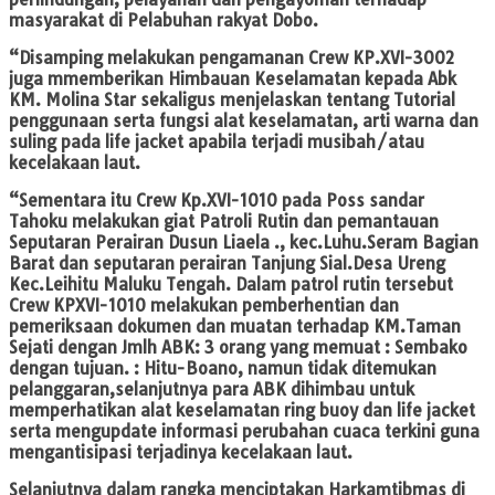
masyarakat di Pelabuhan rakyat Dobo.
“Disamping melakukan pengamanan Crew KP.XVI-3002
juga mmemberikan Himbauan Keselamatan kepada Abk
KM. Molina Star sekaligus menjelaskan tentang Tutorial
penggunaan serta fungsi alat keselamatan, arti warna dan
suling pada life jacket apabila terjadi musibah/atau
kecelakaan laut.
“Sementara itu Crew Kp.XVI-1010 pada Poss sandar
Tahoku melakukan giat Patroli Rutin dan pemantauan
Seputaran Perairan Dusun Liaela ., kec.Luhu.Seram Bagian
Barat dan seputaran perairan Tanjung Sial.Desa Ureng
Kec.Leihitu Maluku Tengah. Dalam patrol rutin tersebut
Crew KPXVI-1010 melakukan pemberhentian dan
pemeriksaan dokumen dan muatan terhadap KM.Taman
Sejati dengan Jmlh ABK: 3 orang yang memuat : Sembako
dengan tujuan. : Hitu-Boano, namun tidak ditemukan
pelanggaran,selanjutnya para ABK dihimbau untuk
memperhatikan alat keselamatan ring buoy dan life jacket
serta mengupdate informasi perubahan cuaca terkini guna
mengantisipasi terjadinya kecelakaan laut.
Selanjutnya dalam rangka menciptakan Harkamtibmas di