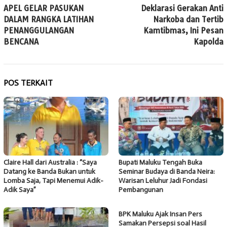
pos
APEL GELAR PASUKAN
Deklarasi Gerakan Anti
DALAM RANGKA LATIHAN
Narkoba dan Tertib
PENANGGULANGAN
Kamtibmas, Ini Pesan
BENCANA
Kapolda
POS TERKAIT
Claire Hall dari Australia : “Saya
Bupati Maluku Tengah Buka
Datang ke Banda Bukan untuk
Seminar Budaya di Banda Neira:
Lomba Saja, Tapi Menemui Adik-
Warisan Leluhur Jadi Fondasi
Adik Saya”
Pembangunan
BPK Maluku Ajak Insan Pers
Samakan Persepsi soal Hasil