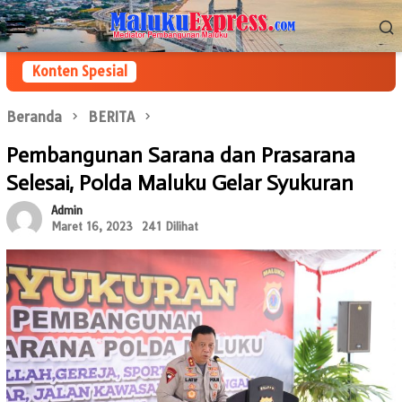
Loncat
Menu
ke
Mobile
konten
Konten Spesial
Beranda
BERITA
Pembangunan Sarana dan Prasarana
Selesai, Polda Maluku Gelar Syukuran
Admin
Maret 16, 2023
241 Dilihat