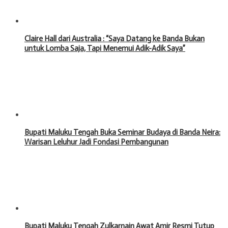
Claire Hall dari Australia : “Saya Datang ke Banda Bukan
untuk Lomba Saja, Tapi Menemui Adik-Adik Saya”
Bupati Maluku Tengah Buka Seminar Budaya di Banda Neira:
Warisan Leluhur Jadi Fondasi Pembangunan
Bupati Maluku Tengah Zulkarnain Awat Amir Resmi Tutup