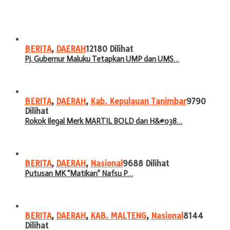
BERITA
,
DAERAH
12180 Dilihat
Pj. Gubernur Maluku Tetapkan UMP dan UMS…
BERITA
,
DAERAH
,
Kab. Kepulauan Tanimbar
9790
Dilihat
Rokok Ilegal Merk MARTIL BOLD dan H&#038…
BERITA
,
DAERAH
,
Nasional
9688 Dilihat
Putusan MK “Matikan” Nafsu P…
BERITA
,
DAERAH
,
KAB. MALTENG
,
Nasional
8144
Dilihat