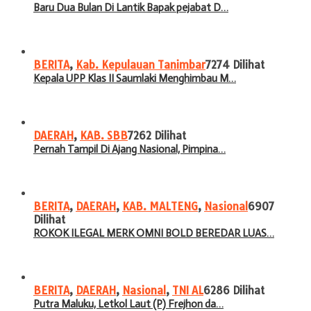
Baru Dua Bulan Di Lantik Bapak pejabat D…
BERITA
,
Kab. Kepulauan Tanimbar
7274 Dilihat
Kepala UPP Klas II Saumlaki Menghimbau M…
DAERAH
,
KAB. SBB
7262 Dilihat
Pernah Tampil Di Ajang Nasional, Pimpina…
BERITA
,
DAERAH
,
KAB. MALTENG
,
Nasional
6907
Dilihat
ROKOK ILEGAL MERK OMNI BOLD BEREDAR LUAS…
BERITA
,
DAERAH
,
Nasional
,
TNI AL
6286 Dilihat
Putra Maluku, Letkol Laut (P) Frejhon da…