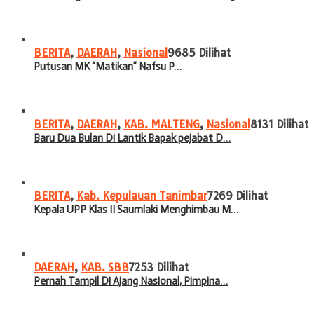
BERITA
,
DAERAH
,
Nasional
9685 Dilihat
Putusan MK “Matikan” Nafsu P…
BERITA
,
DAERAH
,
KAB. MALTENG
,
Nasional
8131 Dilihat
Baru Dua Bulan Di Lantik Bapak pejabat D…
BERITA
,
Kab. Kepulauan Tanimbar
7269 Dilihat
Kepala UPP Klas II Saumlaki Menghimbau M…
DAERAH
,
KAB. SBB
7253 Dilihat
Pernah Tampil Di Ajang Nasional, Pimpina…