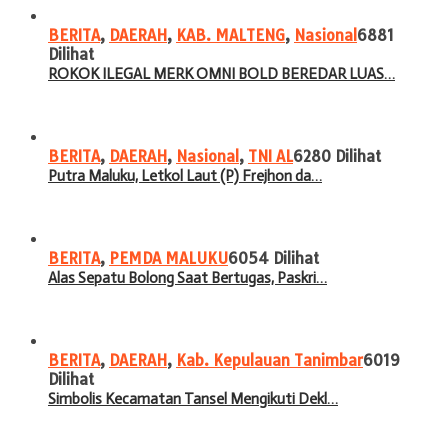
BERITA
,
DAERAH
,
KAB. MALTENG
,
Nasional
6881
Dilihat
ROKOK ILEGAL MERK OMNI BOLD BEREDAR LUAS…
BERITA
,
DAERAH
,
Nasional
,
TNI AL
6280 Dilihat
Putra Maluku, Letkol Laut (P) Frejhon da…
BERITA
,
PEMDA MALUKU
6054 Dilihat
Alas Sepatu Bolong Saat Bertugas, Paskri…
BERITA
,
DAERAH
,
Kab. Kepulauan Tanimbar
6019
Dilihat
Simbolis Kecamatan Tansel Mengikuti Dekl…