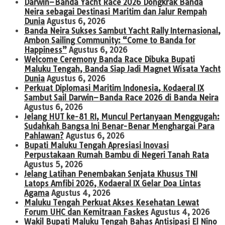
Darwin–Banda Yacht Race 2026 Dongkrak Banda
Neira sebagai Destinasi Maritim dan Jalur Rempah
Dunia
Agustus 6, 2026
Banda Neira Sukses Sambut Yacht Rally Internasional,
Ambon Sailing Community: “Come to Banda for
Happiness”
Agustus 6, 2026
Welcome Ceremony Banda Race Dibuka Bupati
Maluku Tengah, Banda Siap Jadi Magnet Wisata Yacht
Dunia
Agustus 6, 2026
Perkuat Diplomasi Maritim Indonesia, Kodaeral IX
Sambut Sail Darwin–Banda Race 2026 di Banda Neira
Agustus 6, 2026
Jelang HUT ke-81 RI, Muncul Pertanyaan Menggugah:
Sudahkah Bangsa Ini Benar-Benar Menghargai Para
Pahlawan?
Agustus 6, 2026
Bupati Maluku Tengah Apresiasi Inovasi
Perpustakaan Rumah Bambu di Negeri Tanah Rata
Agustus 5, 2026
Jelang Latihan Penembakan Senjata Khusus TNI
Latops Amfibi 2026, Kodaeral IX Gelar Doa Lintas
Agama
Agustus 4, 2026
Maluku Tengah Perkuat Akses Kesehatan Lewat
Forum UHC dan Kemitraan Faskes
Agustus 4, 2026
Wakil Bupati Maluku Tengah Bahas Antisipasi El Nino