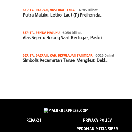
BERITA
,
DAERAH
,
NASIONAL
,
TNI AL
6285 Dilihat
Putra Maluku, Letkol Laut (P) Frejhon da…
BERITA
,
PEMDA MALUKU
6056 Dilihat
Alas Sepatu Bolong Saat Bertugas, Paskri…
BERITA
,
DAERAH
,
KAB. KEPULAUAN TANIMBAR
6023 Dilihat
Simbolis Kecamatan Tansel Mengikuti Dekl…
REDAKSI
PRIVACY POLICY
PEDOMAN MEDIA SIBER