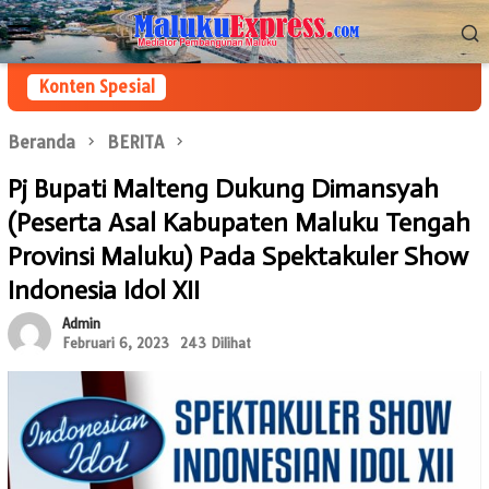
Loncat
Menu
ke
Mobile
konten
Konten Spesial
Beranda
BERITA
Pj Bupati Malteng Dukung Dimansyah
(Peserta Asal Kabupaten Maluku Tengah
Provinsi Maluku) Pada Spektakuler Show
Indonesia Idol XII
Admin
Februari 6, 2023
243 Dilihat