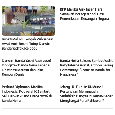
BPK Maluku Ajak Insan Pers
Samakan Persepsi soal Hasil
Pemeriksaan Keuangan Negara
Bupati Maluku Tengah Zulkarnain
Awat Amir Resmi Tutup Darwin
Banda Yacht Race 2026
Darwin–Banda Yacht Race 2026
Banda Neira Sukses Sambut Yacht
Dongkrak Banda Neira sebagai
Rally Internasional, Ambon Sailing
Destinasi Maritim dan Jalur
Community: “Come to Banda for
Rempah Dunia
Happiness”
Perkuat Diplomasi Maritim
Jelang HUT ke-81 RI, Muncul
Indonesia, Kodaeral IX Sambut
Pertanyaan Menggugah:
Sail Darwin–Banda Race 2026 di
Sudahkah Bangsa Ini Benar-Benar
Banda Neira
Menghargai Para Pahlawan?