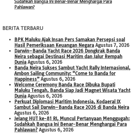
Sudahkah Bangsa Ini Benar-Benar Menghargai Para
Pahlawan?
BERITA TERBARU
BPK Maluku Ajak Insan Pers Samakan Persepsi soal
Hasil Pemeriksaan Keuangan Negara
Agustus 7, 2026
Darwin–Banda Yacht Race 2026 Dongkrak Banda
Neira sebagai Destinasi Maritim dan Jalur Rempah
Dunia
Agustus 6, 2026
Banda Neira Sukses Sambut Yacht Rally Internasional,
Ambon Sailing Community: “Come to Banda for
Happiness”
Agustus 6, 2026
Welcome Ceremony Banda Race Dibuka Bupati
Maluku Tengah, Banda Siap Jadi Magnet Wisata Yacht
Dunia
Agustus 6, 2026
Perkuat Diplomasi Maritim Indonesia, Kodaeral IX
Sambut Sail Darwin–Banda Race 2026 di Banda Neira
Agustus 6, 2026
Jelang HUT ke-81 RI, Muncul Pertanyaan Menggugah:
Sudahkah Bangsa Ini Benar-Benar Menghargai Para
Pahlawan?
Agustus 6, 2026