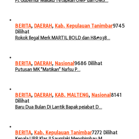
Pj. Gubernur Maluku Tetapkan UMP dan UMS…
BERITA
,
DAERAH
,
Kab. Kepulauan Tanimbar
9745
Dilihat
Rokok Ilegal Merk MARTIL BOLD dan H&#038…
BERITA
,
DAERAH
,
Nasional
9686 Dilihat
Putusan MK “Matikan” Nafsu P…
BERITA
,
DAERAH
,
KAB. MALTENG
,
Nasional
8141
Dilihat
Baru Dua Bulan Di Lantik Bapak pejabat D…
BERITA
,
Kab. Kepulauan Tanimbar
7272 Dilihat
Kepala UPP Klas II Saumlaki Menghimbau M…