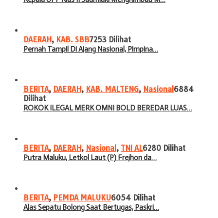
DAERAH
,
KAB. SBB
7253 Dilihat
Pernah Tampil Di Ajang Nasional, Pimpina…
BERITA
,
DAERAH
,
KAB. MALTENG
,
Nasional
6884
Dilihat
ROKOK ILEGAL MERK OMNI BOLD BEREDAR LUAS…
BERITA
,
DAERAH
,
Nasional
,
TNI AL
6280 Dilihat
Putra Maluku, Letkol Laut (P) Frejhon da…
BERITA
,
PEMDA MALUKU
6054 Dilihat
Alas Sepatu Bolong Saat Bertugas, Paskri…