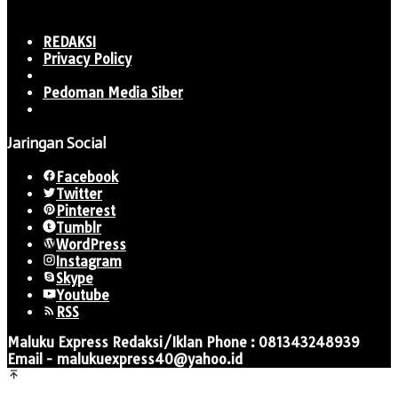
REDAKSI
Privacy Policy
Pedoman Media Siber
Jaringan Social
Facebook
Twitter
Pinterest
Tumblr
WordPress
Instagram
Skype
Youtube
RSS
Maluku Express Redaksi/Iklan Phone : 081343248939
Email - malukuexpress40@yahoo.id