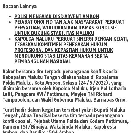
Bacaan Lainnya
POLISI MENGAJAR DI SD ADVENT AMBON
PEJABAT OHOI FIDITAN AJAK MASYARAKAT PERKUAT
PERSATUAN, WUJUDKAN KAMTIBMAS KONDUSIF
UNTUK DUKUNG STABILITAS MALUKU
KAPOLDA MALUKU PERKUAT SINERGI DENGAN KEJATI,
TEGASKAN KOMITMEN PENEGAKAN HUKUM
PROFESIONAL DAN KEPASTIAN HUKUM UNTUK
MENDUKUNG STABILITAS KEAMANAN SERTA
PEMBANGUNAN NASIONAL
Rakor bersama tim terpadu penanganan konflik sosial
Kabupaten Maluku Tengah dilaksanakan di Rupatama
Polda Maluku, Kota Ambon, Selasa (24/5/2022), yang
dipimpin bersama oleh Kapolda Maluku, Irjen Pol Lotharia
Latif, Pangdam XVI/Pattimura, Mayjen TNI Richard
Tampubolon, dan Wakil Gubernur Maluku, Barnabas Orno.
Turut hadir dalam kegiatan tersebut yakni Bupati Maluku
Tengah, Abua Tuasikal beserta tim terpadu penanganan
konflik sosial, Pejabat Utama Polda dan Kodam Pattimura,
Danrem 151/Binaiya, Wakabinda Maluku, Kapolresta
Ambon, dan Dandim 1504 Ambon.