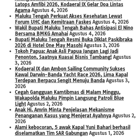
Latops Amfibi 2026, Kodaeral IX Gelar Doa Lintas
Agama
Agustus 4, 2026
Maluku Tengah Perkuat Akses Kesehatan Lewat
Forum UHC dan Kemitraan Faskes
Agustus 4, 2026
Wakil Bupati Maluku Tengah Bahas Antisipasi El Nino
Bersama BMKG Amahai
Agustus 4, 2026
Bupati Maluku Tengah Resmi Buka Diklat Paskibraka
2026 di Hotel One May Masohi
Agustus 3, 2026
Tokoh Papua: Anak Asli Papua Jangan Lagi Jadi
Penonton, Saatnya Kuasai Bisnis Tambang!
Agustus
3, 2026
Kodaeral IX dan Ambon Sailing Community Sukses
Kawal Darwin-Banda Yacht Race 2026, Lima Kapal
Terdepan Berpacu Sengit Menuju Banda
Agustus 3,
2026
Cegah Gangguan Kamtibmas di Malam Minggu,
Wakapolda Maluku Pimpin Langsung Patroli Blue
Light
Agustus 2, 2026
Anak Hi. Amrin Minta Penjelasan Mekanisme
Penanganan Kasus yang Menjerat Ayahnya
Agustus 2,
2026
Alami kebocoran, 5 awak Kapal Yuni Bahari berhasil
diselamatkan Tim SAR Gabungan
Agustus 1, 2026