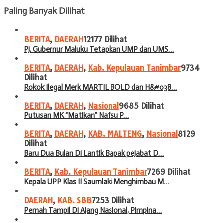
Paling Banyak Dilihat
BERITA
,
DAERAH
12177 Dilihat
Pj. Gubernur Maluku Tetapkan UMP dan UMS…
BERITA
,
DAERAH
,
Kab. Kepulauan Tanimbar
9734
Dilihat
Rokok Ilegal Merk MARTIL BOLD dan H&#038…
BERITA
,
DAERAH
,
Nasional
9685 Dilihat
Putusan MK “Matikan” Nafsu P…
BERITA
,
DAERAH
,
KAB. MALTENG
,
Nasional
8129
Dilihat
Baru Dua Bulan Di Lantik Bapak pejabat D…
BERITA
,
Kab. Kepulauan Tanimbar
7269 Dilihat
Kepala UPP Klas II Saumlaki Menghimbau M…
DAERAH
,
KAB. SBB
7253 Dilihat
Pernah Tampil Di Ajang Nasional, Pimpina…