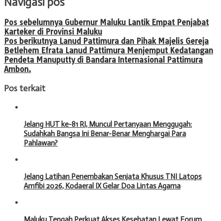
Navigasi pos
Pos sebelumnya
Gubernur Maluku Lantik Empat Penjabat
Karteker di Provinsi Maluku
Pos berikutnya
Lanud Pattimura dan Pihak Majelis Gereja
Betlehem Efrata Lanud Pattimura Menjemput Kedatangan
Pendeta Manuputty di Bandara Internasional Pattimura
Ambon.
Pos terkait
Jelang HUT ke-81 RI, Muncul Pertanyaan Menggugah:
Sudahkah Bangsa Ini Benar-Benar Menghargai Para
Pahlawan?
Jelang Latihan Penembakan Senjata Khusus TNI Latops
Amfibi 2026, Kodaeral IX Gelar Doa Lintas Agama
Maluku Tengah Perkuat Akses Kesehatan Lewat Forum