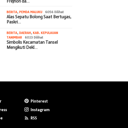
Frejhon da…
BERITA
,
PEMDA MALUKU
6056 Dilihat
Alas Sepatu Bolong Saat Bertugas,
Paskri…
BERITA
,
DAERAH
,
KAB. KEPULAUAN
TANIMBAR
6023 Dilihat
Simbolis Kecamatan Tansel
Mengikuti Dekl…
r
Pinterest
ress
Instagram
be
RSS