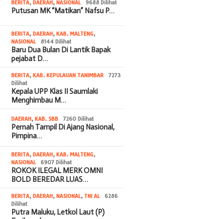
BERITA
,
DAERAH
,
NASIONAL
9688 Dilihat
Putusan MK “Matikan” Nafsu P…
BERITA
,
DAERAH
,
KAB. MALTENG
,
NASIONAL
8144 Dilihat
Baru Dua Bulan Di Lantik Bapak
pejabat D…
BERITA
,
KAB. KEPULAUAN TANIMBAR
7273
Dilihat
Kepala UPP Klas II Saumlaki
Menghimbau M…
DAERAH
,
KAB. SBB
7260 Dilihat
Pernah Tampil Di Ajang Nasional,
Pimpina…
BERITA
,
DAERAH
,
KAB. MALTENG
,
NASIONAL
6907 Dilihat
ROKOK ILEGAL MERK OMNI
BOLD BEREDAR LUAS…
BERITA
,
DAERAH
,
NASIONAL
,
TNI AL
6286
Dilihat
Putra Maluku, Letkol Laut (P)