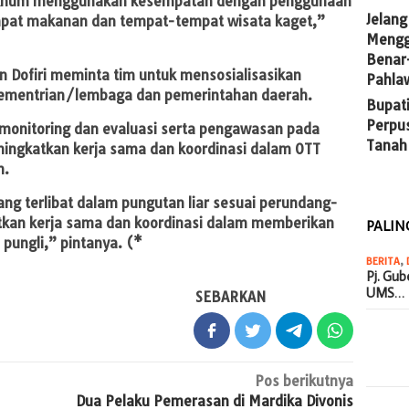
a oknum menggunakan kesempatan dengan penggunaan
Jelang
 tempat makanan dan tempat-tempat wisata kaget,”
Mengg
Benar
 Dofiri meminta tim untuk mensosialisasikan
Pahla
 kementrian/lembaga dan pemerintahan daerah.
Bupati
Perpu
monitoring dan evaluasi serta pengawasan pada
Tanah
ningkatkan kerja sama dan koordinasi dalam OTT
n.
g terlibat dalam pungutan liar sesuai perundang-
tkan kerja sama dan koordinasi dalam memberikan
PALIN
pungli,” pintanya. (*
BERITA
,
Pj. Gu
UMS…
SEBARKAN
Pos berikutnya
Dua Pelaku Pemerasan di Mardika Divonis