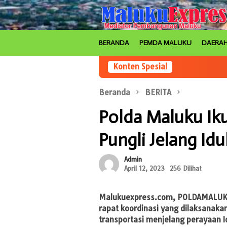
Loncat
ke
konten
BERANDA
PEMDA MALUKU
DAERA
Konten Spesial
Beranda
BERITA
Polda Maluku Iku
Pungli Jelang Idul
Admin
April 12, 2023
256 Dilihat
Malukuexpress.com
, POLDAMALUKU
rapat koordinasi yang dilaksanaka
transportasi menjelang perayaan I