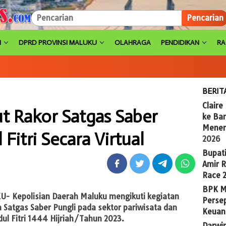
Pencarian
H
DPRD PROVINSI MALUKU
OLAHRAGA
PENDIDIKAN
R
BERIT
Claire
t Rakor Satgas Saber
ke Ba
Menem
 Fitri Secara Virtual
2026
Bupat
Amir 
Race 
BPK M
- Kepolisian Daerah Maluku mengikuti kegiatan
Persep
n Satgas Saber Pungli pada sektor pariwisata dan
Keuan
dul Fitri 1444 Hijriah/Tahun 2023.
Darwi