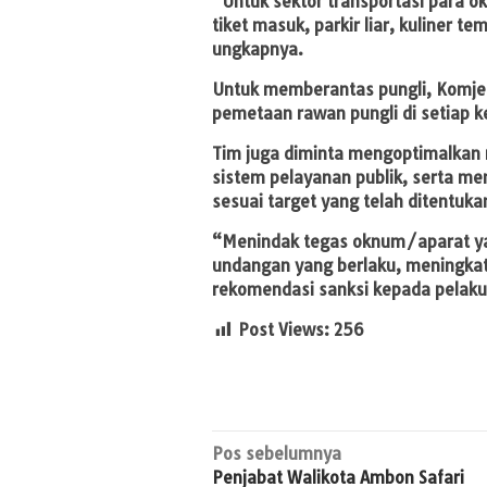
“Untuk sektor transportasi par
tiket masuk, parkir liar, kuliner
ungkapnya.
Untuk memberantas pungli, Komjen
pemetaan rawan pungli di setiap
Tim juga diminta mengoptimalkan 
sistem pelayanan publik, serta me
sesuai target yang telah ditentuka
“Menindak tegas oknum/aparat yan
undangan yang berlaku, meningka
rekomendasi sanksi kepada pelaku 
Post Views:
256
Navigasi
Pos sebelumnya
Penjabat Walikota Ambon Safari
pos