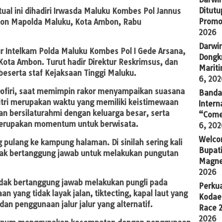
Ditutu
tual ini dihadiri Irwasda Maluku Kombes Pol Jannus
Promo
vicon Mapolda Maluku, Kota Ambon, Rabu
2026
Darwi
r Intelkam Polda Maluku Kombes Pol I Gede Arsana,
Dongkr
 Kota Ambon. Turut hadir Direktur Reskrimsus, dan
Marit
eserta staf Kejaksaan Tinggi Maluku.
6, 20
Dofiri, saat memimpin rakor menyampaikan suasana
Banda 
itri merupakan waktu yang memiliki keistimewaan
Intern
an bersilaturahmi dengan keluarga besar, serta
“Come
 merupakan momentum untuk berwisata.
6, 20
Welco
ulang ke kampung halaman. Di sinilah sering kali
Bupati
dak bertanggung jawab untuk melakukan pungutan
Magne
2026
dak bertanggung jawab melakukan pungli pada
Perkua
an yang tidak layak jalan, tiktecting, kapal laut yang
Kodae
dan penggunaan jalur jalur yang alternatif.
Race 
2026