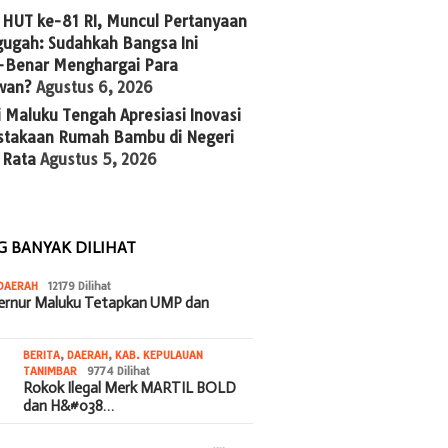
 HUT ke-81 RI, Muncul Pertanyaan
ugah: Sudahkah Bangsa Ini
-Benar Menghargai Para
wan?
Agustus 6, 2026
 Maluku Tengah Apresiasi Inovasi
stakaan Rumah Bambu di Negeri
 Rata
Agustus 5, 2026
G BANYAK DILIHAT
DAERAH
12179 Dilihat
bernur Maluku Tetapkan UMP dan
BERITA
,
DAERAH
,
KAB. KEPULAUAN
TANIMBAR
9774 Dilihat
Rokok Ilegal Merk MARTIL BOLD
dan H&#038…