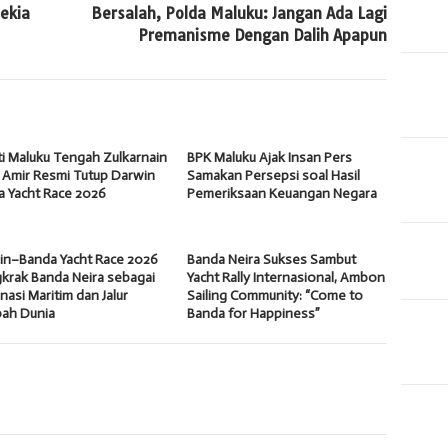
ekia
Bersalah, Polda Maluku: Jangan Ada Lagi
Premanisme Dengan Dalih Apapun
i Maluku Tengah Zulkarnain
BPK Maluku Ajak Insan Pers
 Amir Resmi Tutup Darwin
Samakan Persepsi soal Hasil
a Yacht Race 2026
Pemeriksaan Keuangan Negara
in–Banda Yacht Race 2026
Banda Neira Sukses Sambut
krak Banda Neira sebagai
Yacht Rally Internasional, Ambon
nasi Maritim dan Jalur
Sailing Community: “Come to
ah Dunia
Banda for Happiness”