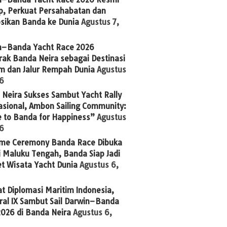
p, Perkuat Persahabatan dan
sikan Banda ke Dunia
Agustus 7,
n–Banda Yacht Race 2026
ak Banda Neira sebagai Destinasi
im dan Jalur Rempah Dunia
Agustus
26
Neira Sukses Sambut Yacht Rally
asional, Ambon Sailing Community:
 to Banda for Happiness”
Agustus
26
me Ceremony Banda Race Dibuka
 Maluku Tengah, Banda Siap Jadi
t Wisata Yacht Dunia
Agustus 6,
t Diplomasi Maritim Indonesia,
ral IX Sambut Sail Darwin–Banda
2026 di Banda Neira
Agustus 6,