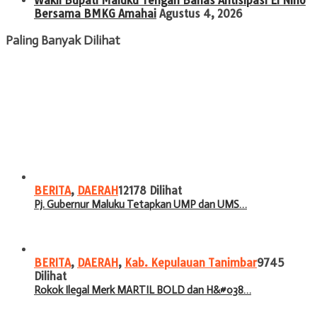
Wakil Bupati Maluku Tengah Bahas Antisipasi El Nino
Bersama BMKG Amahai
Agustus 4, 2026
Paling Banyak Dilihat
BERITA
,
DAERAH
12178 Dilihat
Pj. Gubernur Maluku Tetapkan UMP dan UMS…
BERITA
,
DAERAH
,
Kab. Kepulauan Tanimbar
9745
Dilihat
Rokok Ilegal Merk MARTIL BOLD dan H&#038…