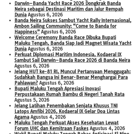
Darwin–Banda Yacht Race 2026 Dongkrak Banda
Neira sebagai Destinasi Maritim dan Jalur Rempah
Dunia
Agustus 6, 2026
Banda Neira Sukses Sambut Yacht Rally Internasional,
Ambon Sailing Community: “Come to Banda for
Happiness”
Agustus 6, 2026
Welcome Ceremony Banda Race Dibuka Bupati
Maluku Tengah, Banda Siap Jadi Magnet Wisata Yacht
Dunia
Agustus 6, 2026
Perkuat Diplomasi Maritim Indonesia, Kodaeral IX
Sambut Sail Darwin–Banda Race 2026 di Banda Neira
Agustus 6, 2026
Jelang HUT ke-81 RI, Muncul Pertanyaan Menggugah:
Sudahkah Bangsa Ini Benar-Benar Menghargai Para
Pahlawan?
Agustus 6, 2026
Bupati Maluku Tengah Apresiasi Inovasi
Perpustakaan Rumah Bambu di Negeri Tanah Rata
Agustus 5, 2026
Jelang Latihan Penembakan Senjata Khusus TNI
Latops Amfibi 2026, Kodaeral IX Gelar Doa Lintas
Agama
Agustus 4, 2026
Maluku Tengah Perkuat Akses Kesehatan Lewat
Forum UHC dan Kemitraan Faskes
Agustus 4, 2026