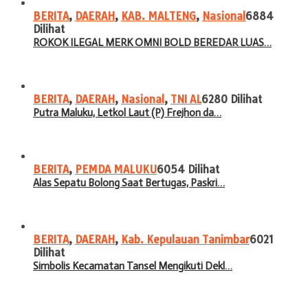
BERITA
,
DAERAH
,
KAB. MALTENG
,
Nasional
6884
Dilihat
ROKOK ILEGAL MERK OMNI BOLD BEREDAR LUAS…
BERITA
,
DAERAH
,
Nasional
,
TNI AL
6280 Dilihat
Putra Maluku, Letkol Laut (P) Frejhon da…
BERITA
,
PEMDA MALUKU
6054 Dilihat
Alas Sepatu Bolong Saat Bertugas, Paskri…
BERITA
,
DAERAH
,
Kab. Kepulauan Tanimbar
6021
Dilihat
Simbolis Kecamatan Tansel Mengikuti Dekl…