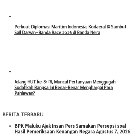
Perkuat Diplomasi Maritim Indonesia, Kodaeral IX Sambut
Sail Darwin–Banda Race 2026 di Banda Neira
Jelang HUT ke-81 RI, Muncul Pertanyaan Menggugah:
Sudahkah Bangsa Ini Benar-Benar Menghargai Para
Pahlawan?
BERITA TERBARU
BPK Maluku Ajak Insan Pers Samakan Persepsi soal
Hasil Pemeriksaan Keuangan Negara
Agustus 7, 2026