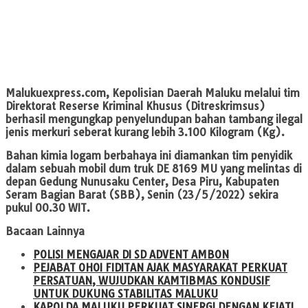
Malukuexpress.com
, Kepolisian Daerah Maluku melalui tim
Direktorat Reserse Kriminal Khusus (Ditreskrimsus)
berhasil mengungkap penyelundupan bahan tambang ilegal
jenis merkuri seberat kurang lebih 3.100 Kilogram (Kg).
Bahan kimia logam berbahaya ini diamankan tim penyidik
dalam sebuah mobil dum truk DE 8169 MU yang melintas di
depan Gedung Nunusaku Center, Desa Piru, Kabupaten
Seram Bagian Barat (SBB), Senin (23/5/2022) sekira
pukul 00.30 WIT.
Bacaan Lainnya
POLISI MENGAJAR DI SD ADVENT AMBON
PEJABAT OHOI FIDITAN AJAK MASYARAKAT PERKUAT
PERSATUAN, WUJUDKAN KAMTIBMAS KONDUSIF
UNTUK DUKUNG STABILITAS MALUKU
KAPOLDA MALUKU PERKUAT SINERGI DENGAN KEJATI,