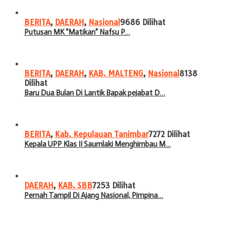
BERITA
,
DAERAH
,
Nasional
9686 Dilihat
Putusan MK “Matikan” Nafsu P…
BERITA
,
DAERAH
,
KAB. MALTENG
,
Nasional
8138
Dilihat
Baru Dua Bulan Di Lantik Bapak pejabat D…
BERITA
,
Kab. Kepulauan Tanimbar
7272 Dilihat
Kepala UPP Klas II Saumlaki Menghimbau M…
DAERAH
,
KAB. SBB
7253 Dilihat
Pernah Tampil Di Ajang Nasional, Pimpina…