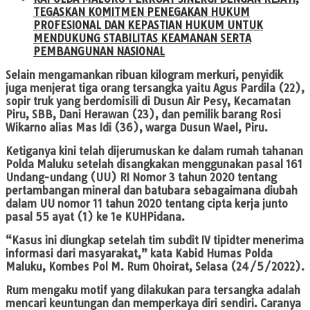
TEGASKAN KOMITMEN PENEGAKAN HUKUM
PROFESIONAL DAN KEPASTIAN HUKUM UNTUK
MENDUKUNG STABILITAS KEAMANAN SERTA
PEMBANGUNAN NASIONAL
Selain mengamankan ribuan kilogram merkuri, penyidik
juga menjerat tiga orang tersangka yaitu Agus Pardila (22),
sopir truk yang berdomisili di Dusun Air Pesy, Kecamatan
Piru, SBB, Dani Herawan (23), dan pemilik barang Rosi
Wikarno alias Mas Idi (36), warga Dusun Wael, Piru.
Ketiganya kini telah dijerumuskan ke dalam rumah tahanan
Polda Maluku setelah disangkakan menggunakan pasal 161
Undang-undang (UU) RI Nomor 3 tahun 2020 tentang
pertambangan mineral dan batubara sebagaimana diubah
dalam UU nomor 11 tahun 2020 tentang cipta kerja junto
pasal 55 ayat (1) ke 1e KUHPidana.
“Kasus ini diungkap setelah tim subdit IV tipidter menerima
informasi dari masyarakat,” kata Kabid Humas Polda
Maluku, Kombes Pol M. Rum Ohoirat, Selasa (24/5/2022).
Rum mengaku motif yang dilakukan para tersangka adalah
mencari keuntungan dan memperkaya diri sendiri. Caranya