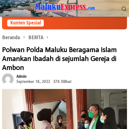
Loncat
Menu
ke
Mobile
konten
Konten Spesial
Beranda
BERITA
Polwan Polda Maluku Beragama Islam
Amankan Ibadah di sejumlah Gereja di
Ambon
Admin
September 18, 2022
378 Dilihat