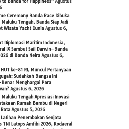
 to Banda for Happiness”
Agustus
26
me Ceremony Banda Race Dibuka
 Maluku Tengah, Banda Siap Jadi
t Wisata Yacht Dunia
Agustus 6,
t Diplomasi Maritim Indonesia,
ral IX Sambut Sail Darwin–Banda
2026 di Banda Neira
Agustus 6,
 HUT ke-81 RI, Muncul Pertanyaan
ugah: Sudahkah Bangsa Ini
-Benar Menghargai Para
wan?
Agustus 6, 2026
 Maluku Tengah Apresiasi Inovasi
stakaan Rumah Bambu di Negeri
 Rata
Agustus 5, 2026
g Latihan Penembakan Senjata
 TNI Latops Amfibi 2026, Kodaeral