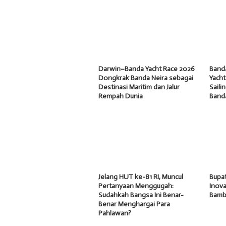
Darwin–Banda Yacht Race 2026
Band
Dongkrak Banda Neira sebagai
Yacht
Destinasi Maritim dan Jalur
Saili
Rempah Dunia
Band
Jelang HUT ke-81 RI, Muncul
Bupat
Pertanyaan Menggugah:
Inov
Sudahkah Bangsa Ini Benar-
Bambu
Benar Menghargai Para
Pahlawan?