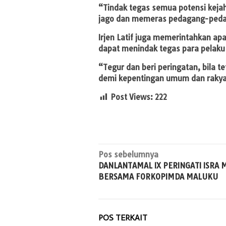
“Tindak tegas semua potensi kejah
jago dan memeras pedagang-pedag
Irjen Latif juga memerintahkan ap
dapat menindak tegas para pelaku 
“Tegur dan beri peringatan, bila te
demi kepentingan umum dan rakyat 
Post Views:
222
Navigasi
Pos sebelumnya
DANLANTAMAL IX PERINGATI ISRA M
pos
BERSAMA FORKOPIMDA MALUKU
POS TERKAIT