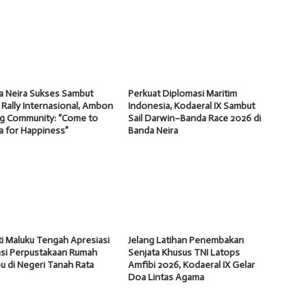
a Neira Sukses Sambut
Perkuat Diplomasi Maritim
 Rally Internasional, Ambon
Indonesia, Kodaeral IX Sambut
ng Community: “Come to
Sail Darwin–Banda Race 2026 di
a for Happiness”
Banda Neira
i Maluku Tengah Apresiasi
Jelang Latihan Penembakan
asi Perpustakaan Rumah
Senjata Khusus TNI Latops
 di Negeri Tanah Rata
Amfibi 2026, Kodaeral IX Gelar
Doa Lintas Agama