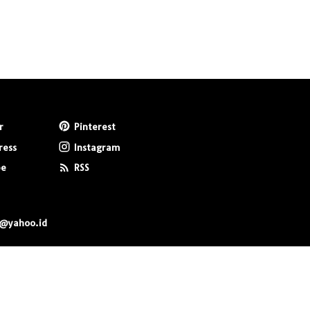
r
Pinterest
ress
Instagram
be
RSS
0@yahoo.id