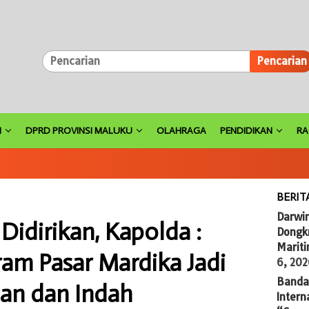
Pencarian
H
DPRD PROVINSI MALUKU
OLAHRAGA
PENDIDIKAN
R
BERIT
Darwi
idirikan, Kapolda :
Dongkr
Marit
am Pasar Mardika Jadi
6, 20
Banda 
an dan Indah
Intern