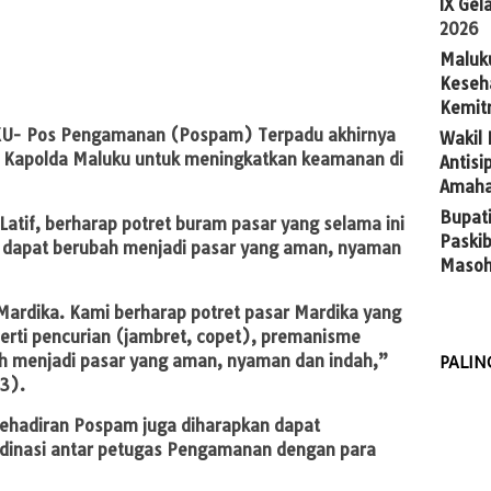
IX Gel
2026
Maluk
Keseh
Kemit
U- Pos Pengamanan (Pospam) Terpadu akhirnya
Wakil
ah Kapolda Maluku untuk meningkatkan keamanan di
Antis
Amaha
Bupat
 Latif, berharap potret buram pasar yang selama ini
Paskib
tu, dapat berubah menjadi pasar yang aman, nyaman
Masoh
Mardika. Kami berharap potret pasar Mardika yang
eperti pencurian (jambret, copet), premanisme
h menjadi pasar yang aman, nyaman dan indah,”
PALIN
3).
ehadiran Pospam juga diharapkan dapat
dinasi antar petugas Pengamanan dengan para