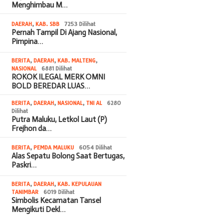
Menghimbau M…
DAERAH
,
KAB. SBB
7253 Dilihat
Pernah Tampil Di Ajang Nasional,
Pimpina…
BERITA
,
DAERAH
,
KAB. MALTENG
,
NASIONAL
6881 Dilihat
ROKOK ILEGAL MERK OMNI
BOLD BEREDAR LUAS…
BERITA
,
DAERAH
,
NASIONAL
,
TNI AL
6280
Dilihat
Putra Maluku, Letkol Laut (P)
Frejhon da…
BERITA
,
PEMDA MALUKU
6054 Dilihat
Alas Sepatu Bolong Saat Bertugas,
Paskri…
BERITA
,
DAERAH
,
KAB. KEPULAUAN
TANIMBAR
6019 Dilihat
Simbolis Kecamatan Tansel
Mengikuti Dekl…