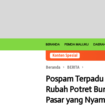
Loncat
ke
konten
BERANDA
PEMDA MALUKU
DAERA
Konten Spesial
Beranda
BERITA
Pospam Terpadu D
Rubah Potret Bur
Pasar yang Nyam