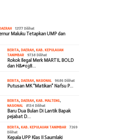
DAERAH
12177 Dilihat
bernur Maluku Tetapkan UMP dan
BERITA
,
DAERAH
,
KAB. KEPULAUAN
TANIMBAR
9738 Dilihat
Rokok Ilegal Merk MARTIL BOLD
dan H&#038…
BERITA
,
DAERAH
,
NASIONAL
9686 Dilihat
Putusan MK “Matikan” Nafsu P…
BERITA
,
DAERAH
,
KAB. MALTENG
,
NASIONAL
8134 Dilihat
Baru Dua Bulan Di Lantik Bapak
pejabat D…
BERITA
,
KAB. KEPULAUAN TANIMBAR
7269
Dilihat
Kepala UPP Klas II Saumlaki