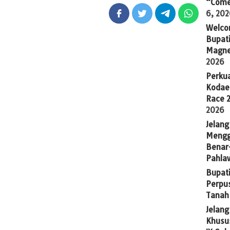
“Come
6, 20
Welco
Bupati
Magne
2026
Perkua
Kodae
Race 
2026
Jelang
Mengg
Benar
Pahla
Bupati
Perpu
Tanah
Jelan
Khusus