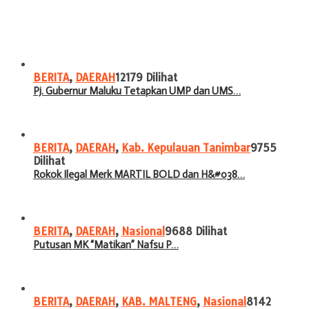
BERITA
,
DAERAH
12179 Dilihat
Pj. Gubernur Maluku Tetapkan UMP dan UMS…
BERITA
,
DAERAH
,
Kab. Kepulauan Tanimbar
9755
Dilihat
Rokok Ilegal Merk MARTIL BOLD dan H&#038…
BERITA
,
DAERAH
,
Nasional
9688 Dilihat
Putusan MK “Matikan” Nafsu P…
BERITA
,
DAERAH
,
KAB. MALTENG
,
Nasional
8142