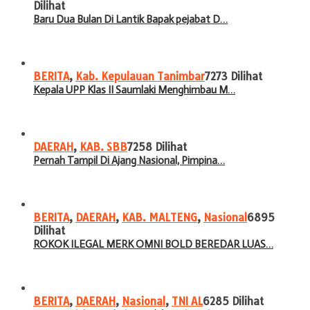
Dilihat
Baru Dua Bulan Di Lantik Bapak pejabat D…
BERITA
,
Kab. Kepulauan Tanimbar
7273 Dilihat
Kepala UPP Klas II Saumlaki Menghimbau M…
DAERAH
,
KAB. SBB
7258 Dilihat
Pernah Tampil Di Ajang Nasional, Pimpina…
BERITA
,
DAERAH
,
KAB. MALTENG
,
Nasional
6895
Dilihat
ROKOK ILEGAL MERK OMNI BOLD BEREDAR LUAS…
BERITA
,
DAERAH
,
Nasional
,
TNI AL
6285 Dilihat