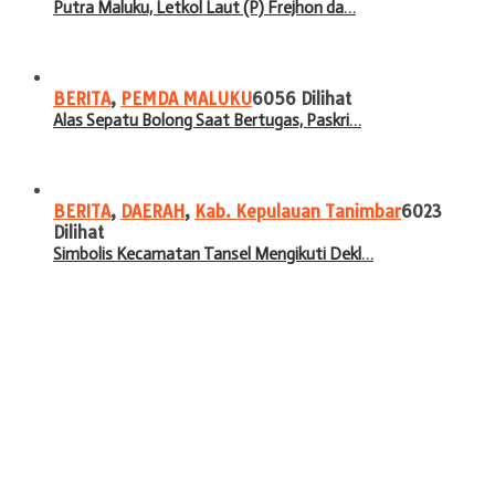
Putra Maluku, Letkol Laut (P) Frejhon da…
BERITA
,
PEMDA MALUKU
6056 Dilihat
Alas Sepatu Bolong Saat Bertugas, Paskri…
BERITA
,
DAERAH
,
Kab. Kepulauan Tanimbar
6023
Dilihat
Simbolis Kecamatan Tansel Mengikuti Dekl…