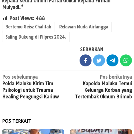
kepada Ketua Umum Partai Golkar kepada Firman
Mulyadi.*
Post Views:
488
Bertemu Geisz Chalifah
Relawan Muda Airlangga
Saling Dukung di Pilpres 2024.
SEBARKAN
Navigasi
Pos sebelumnya
Pos berikutnya
Polda Maluku Kirim Tim
Kapolda Maluku Temui
pos
Psikologi untuk Trauma
Keluarga Korban yang
Healing Pengungsi Kariuw
Tertembak Oknum Brimob
POS TERKAIT