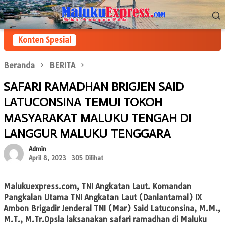
Loncat
Menu
ke
Mobile
konten
Konten Spesial
Beranda
BERITA
SAFARI RAMADHAN BRIGJEN SAID
LATUCONSINA TEMUI TOKOH
MASYARAKAT MALUKU TENGAH DI
LANGGUR MALUKU TENGGARA
Admin
April 8, 2023
305 Dilihat
Malukuexpress.com
, TNI Angkatan Laut. Komandan
Pangkalan Utama TNI Angkatan Laut (Danlantamal) IX
Ambon Brigadir Jenderal TNI (Mar) Said Latuconsina, M.M.,
M.T., M.Tr.Opsla laksanakan safari ramadhan di Maluku