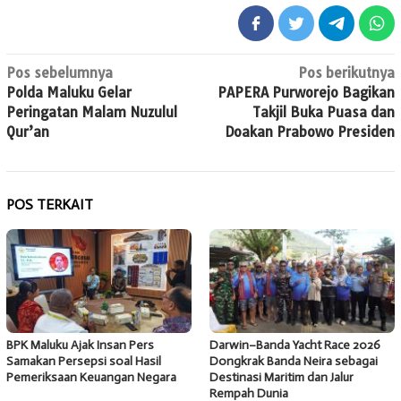
Navigasi
Pos sebelumnya
Pos berikutnya
Polda Maluku Gelar
PAPERA Purworejo Bagikan
pos
Peringatan Malam Nuzulul
Takjil Buka Puasa dan
Qur’an
Doakan Prabowo Presiden
POS TERKAIT
BPK Maluku Ajak Insan Pers
Darwin–Banda Yacht Race 2026
Samakan Persepsi soal Hasil
Dongkrak Banda Neira sebagai
Pemeriksaan Keuangan Negara
Destinasi Maritim dan Jalur
Rempah Dunia