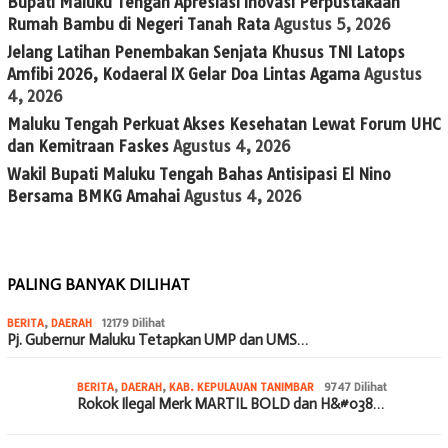
Bupati Maluku Tengah Apresiasi Inovasi Perpustakaan
Rumah Bambu di Negeri Tanah Rata
Agustus 5, 2026
Jelang Latihan Penembakan Senjata Khusus TNI Latops
Amfibi 2026, Kodaeral IX Gelar Doa Lintas Agama
Agustus
4, 2026
Maluku Tengah Perkuat Akses Kesehatan Lewat Forum UHC
dan Kemitraan Faskes
Agustus 4, 2026
Wakil Bupati Maluku Tengah Bahas Antisipasi El Nino
Bersama BMKG Amahai
Agustus 4, 2026
PALING BANYAK DILIHAT
BERITA
,
DAERAH
12179 Dilihat
Pj. Gubernur Maluku Tetapkan UMP dan UMS…
BERITA
,
DAERAH
,
KAB. KEPULAUAN TANIMBAR
9747 Dilihat
Rokok Ilegal Merk MARTIL BOLD dan H&#038…