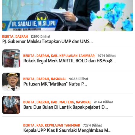
BERITA
,
DAERAH
12180 Dilihat
Pj. Gubernur Maluku Tetapkan UMP dan UMS…
BERITA
,
DAERAH
,
KAB. KEPULAUAN TANIMBAR
9791 Dilihat
Rokok Ilegal Merk MARTIL BOLD dan H&#038…
BERITA
,
DAERAH
,
NASIONAL
9688 Dilihat
Putusan MK “Matikan” Nafsu P…
BERITA
,
DAERAH
,
KAB. MALTENG
,
NASIONAL
8144 Dilihat
Baru Dua Bulan Di Lantik Bapak pejabat D…
BERITA
,
KAB. KEPULAUAN TANIMBAR
7274 Dilihat
Kepala UPP Klas II Saumlaki Menghimbau M…