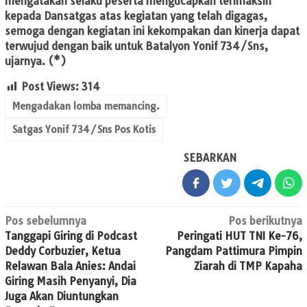
mengatakan selaku peserta mengucapkan terimaksih
kepada Dansatgas atas kegiatan yang telah digagas,
semoga dengan kegiatan ini kekompakan dan kinerja dapat
terwujud dengan baik untuk Batalyon Yonif 734/Sns,
ujarnya. (*)
Post Views:
314
Mengadakan lomba memancing.
Satgas Yonif 734/Sns Pos Kotis
SEBARKAN
Navigasi
Pos sebelumnya
Pos berikutnya
Tanggapi Giring di Podcast
Peringati HUT TNI Ke-76,
pos
Deddy Corbuzier, Ketua
Pangdam Pattimura Pimpin
Relawan Bala Anies: Andai
Ziarah di TMP Kapaha
Giring Masih Penyanyi, Dia
Juga Akan Diuntungkan