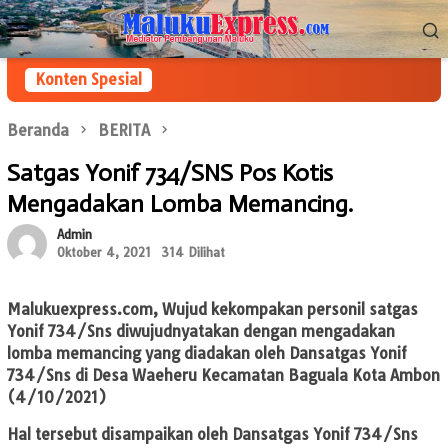
Loncat
Menu
ke
Mobile
konten
Konten Spesial
Beranda
BERITA
Satgas Yonif 734/SNS Pos Kotis
Mengadakan Lomba Memancing.
Admin
Oktober 4, 2021
314 Dilihat
Malukuexpress.com,
Wujud kekompakan personil satgas
Yonif 734/Sns diwujudnyatakan dengan mengadakan
lomba memancing yang diadakan oleh Dansatgas Yonif
734/Sns di Desa Waeheru Kecamatan Baguala Kota Ambon
(4/10/2021)
Hal tersebut disampaikan oleh Dansatgas Yonif 734/Sns