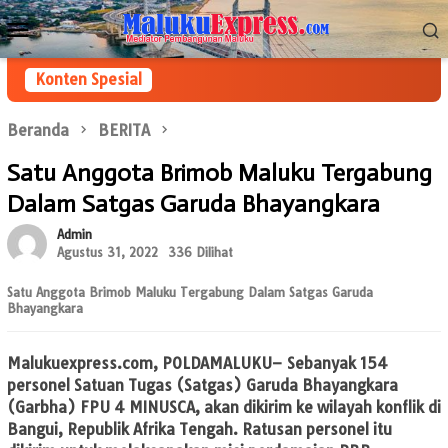
Loncat
Menu
ke
Mobile
konten
Konten Spesial
Beranda
BERITA
Satu Anggota Brimob Maluku Tergabung
Dalam Satgas Garuda Bhayangkara
Admin
Agustus 31, 2022
336 Dilihat
Satu Anggota Brimob Maluku Tergabung Dalam Satgas Garuda
Bhayangkara
Malukuexpress.com, POLDAMALUKU
– Sebanyak 154
personel Satuan Tugas (Satgas) Garuda Bhayangkara
(Garbha) FPU 4 MINUSCA, akan dikirim ke wilayah konflik di
Bangui, Republik Afrika Tengah. Ratusan personel itu