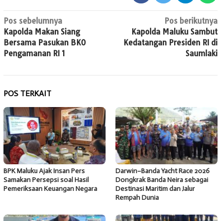
Navigasi
Pos sebelumnya
Pos berikutnya
Kapolda Makan Siang
Kapolda Maluku Sambut
pos
Bersama Pasukan BKO
Kedatangan Presiden RI di
Pengamanan RI 1
Saumlaki
POS TERKAIT
BPK Maluku Ajak Insan Pers
Darwin–Banda Yacht Race 2026
Samakan Persepsi soal Hasil
Dongkrak Banda Neira sebagai
Pemeriksaan Keuangan Negara
Destinasi Maritim dan Jalur
Rempah Dunia