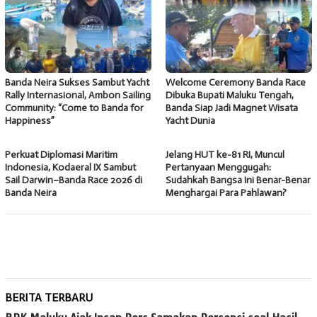
Banda Neira Sukses Sambut Yacht
Welcome Ceremony Banda Race
Rally Internasional, Ambon Sailing
Dibuka Bupati Maluku Tengah,
Community: “Come to Banda for
Banda Siap Jadi Magnet Wisata
Happiness”
Yacht Dunia
Perkuat Diplomasi Maritim
Jelang HUT ke-81 RI, Muncul
Indonesia, Kodaeral IX Sambut
Pertanyaan Menggugah:
Sail Darwin–Banda Race 2026 di
Sudahkah Bangsa Ini Benar-Benar
Banda Neira
Menghargai Para Pahlawan?
BERITA TERBARU