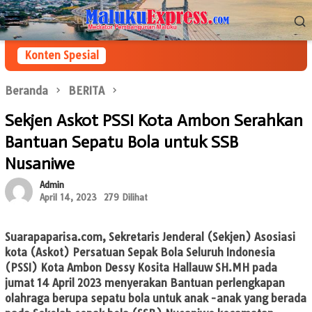
Loncat
Menu
ke
Mobile
konten
Konten Spesial
Beranda
BERITA
Sekjen Askot PSSI Kota Ambon Serahkan
Bantuan Sepatu Bola untuk SSB
Nusaniwe
Admin
April 14, 2023
279 Dilihat
Suarapaparisa.com
, Sekretaris Jenderal (Sekjen) Asosiasi
kota (Askot) Persatuan Sepak Bola Seluruh Indonesia
(PSSI) Kota Ambon Dessy Kosita Hallauw SH.MH pada
jumat 14 April 2023 menyerakan Bantuan perlengkapan
olahraga berupa sepatu bola untuk anak -anak yang berada