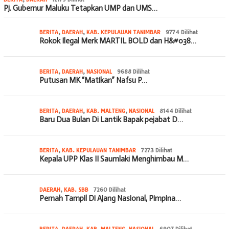
Pj. Gubernur Maluku Tetapkan UMP dan UMS…
BERITA
,
DAERAH
,
KAB. KEPULAUAN TANIMBAR
9774 Dilihat
Rokok Ilegal Merk MARTIL BOLD dan H&#038…
BERITA
,
DAERAH
,
NASIONAL
9688 Dilihat
Putusan MK “Matikan” Nafsu P…
BERITA
,
DAERAH
,
KAB. MALTENG
,
NASIONAL
8144 Dilihat
Baru Dua Bulan Di Lantik Bapak pejabat D…
BERITA
,
KAB. KEPULAUAN TANIMBAR
7273 Dilihat
Kepala UPP Klas II Saumlaki Menghimbau M…
DAERAH
,
KAB. SBB
7260 Dilihat
Pernah Tampil Di Ajang Nasional, Pimpina…
BERITA
,
DAERAH
,
KAB. MALTENG
,
NASIONAL
6907 Dilihat