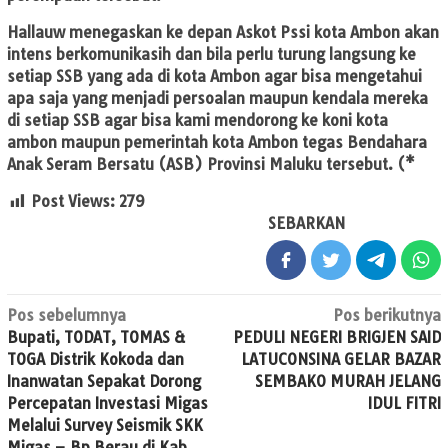
Hallauw menegaskan ke depan Askot Pssi kota Ambon akan
intens berkomunikasih dan bila perlu turung langsung ke
setiap SSB yang ada di kota Ambon agar bisa mengetahui
apa saja yang menjadi persoalan maupun kendala mereka
di setiap SSB agar bisa kami mendorong ke koni kota
ambon maupun pemerintah kota Ambon tegas Bendahara
Anak Seram Bersatu (ASB) Provinsi Maluku tersebut. (*
Post Views:
279
SEBARKAN
Navigasi
Pos sebelumnya
Pos berikutnya
Bupati, TODAT, TOMAS &
PEDULI NEGERI BRIGJEN SAID
pos
TOGA Distrik Kokoda dan
LATUCONSINA GELAR BAZAR
Inanwatan Sepakat Dorong
SEMBAKO MURAH JELANG
Percepatan Investasi Migas
IDUL FITRI
Melalui Survey Seismik SKK
Migas – Bp Berau di Kab.