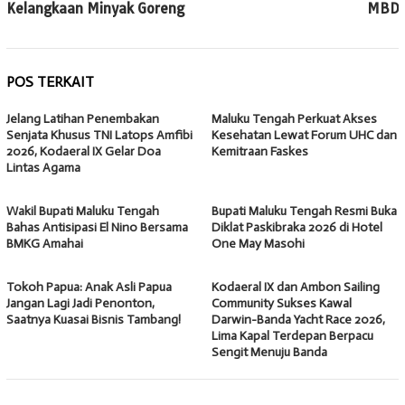
Kelangkaan Minyak Goreng
MBD
POS TERKAIT
Jelang Latihan Penembakan
Maluku Tengah Perkuat Akses
Senjata Khusus TNI Latops Amfibi
Kesehatan Lewat Forum UHC dan
2026, Kodaeral IX Gelar Doa
Kemitraan Faskes
Lintas Agama
Wakil Bupati Maluku Tengah
Bupati Maluku Tengah Resmi Buka
Bahas Antisipasi El Nino Bersama
Diklat Paskibraka 2026 di Hotel
BMKG Amahai
One May Masohi
Tokoh Papua: Anak Asli Papua
Kodaeral IX dan Ambon Sailing
Jangan Lagi Jadi Penonton,
Community Sukses Kawal
Saatnya Kuasai Bisnis Tambang!
Darwin-Banda Yacht Race 2026,
Lima Kapal Terdepan Berpacu
Sengit Menuju Banda