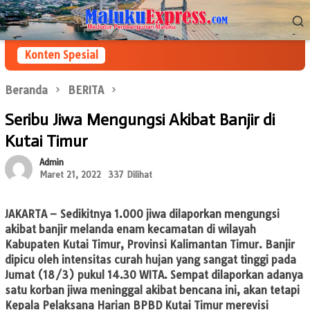
Loncat
Menu
ke
Mobile
konten
Konten Spesial
Beranda
BERITA
Seribu Jiwa Mengungsi Akibat Banjir di
Kutai Timur
Admin
Maret 21, 2022
337 Dilihat
JAKARTA
– Sedikitnya 1.000 jiwa dilaporkan mengungsi
akibat banjir melanda enam kecamatan di wilayah
Kabupaten Kutai Timur, Provinsi Kalimantan Timur. Banjir
dipicu oleh intensitas curah hujan yang sangat tinggi pada
Jumat (18/3) pukul 14.30 WITA. Sempat dilaporkan adanya
satu korban jiwa meninggal akibat bencana ini, akan tetapi
Kepala Pelaksana Harian BPBD Kutai Timur merevisi