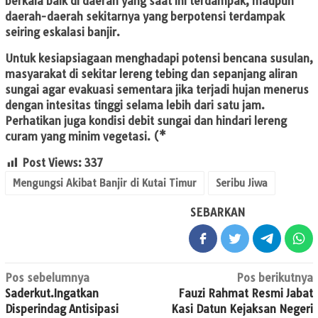
berkala baik di daerah yang saat ini terdampak, maupun
daerah-daerah sekitarnya yang berpotensi terdampak
seiring eskalasi banjir.
Untuk kesiapsiagaan menghadapi potensi bencana susulan,
masyarakat di sekitar lereng tebing dan sepanjang aliran
sungai agar evakuasi sementara jika terjadi hujan menerus
dengan intesitas tinggi selama lebih dari satu jam.
Perhatikan juga kondisi debit sungai dan hindari lereng
curam yang minim vegetasi. (*
Post Views:
337
Mengungsi Akibat Banjir di Kutai Timur
Seribu Jiwa
SEBARKAN
Navigasi
Pos sebelumnya
Pos berikutnya
Saderkut.Ingatkan
Fauzi Rahmat Resmi Jabat
pos
Disperindag Antisipasi
Kasi Datun Kejaksan Negeri