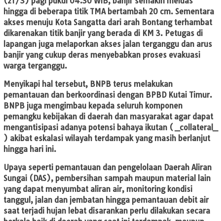
(21/3) pagi pukul 04.30 WIB, banjir semakin meluas
hingga di beberapa titik TMA bertambah 20 cm. Sementara
akses menuju Kota Sangatta dari arah Bontang terhambat
dikarenakan titik banjir yang berada di KM 3. Petugas di
lapangan juga melaporkan akses jalan terganggu dan arus
banjir yang cukup deras menyebabkan proses evakuasi
warga terganggu.
Menyikapi hal tersebut, BNPB terus melakukan
pemantauan dan berkoordinasi dengan BPBD Kutai Timur.
BNPB juga mengimbau kepada seluruh komponen
pemangku kebijakan di daerah dan masyarakat agar dapat
mengantisipasi adanya potensi bahaya ikutan ( _collateral_
) akibat eskalasi wilayah terdampak yang masih berlanjut
hingga hari ini.
Upaya seperti pemantauan dan pengelolaan Daerah Aliran
Sungai (DAS), pembersihan sampah maupun material lain
yang dapat menyumbat aliran air, monitoring kondisi
tanggul, jalan dan jembatan hingga pemantauan debit air
saat terjadi hujan lebat disarankan perlu dilakukan secara