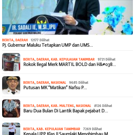
BERITA
,
DAERAH
12177 Dilihat
Pj. Gubernur Maluku Tetapkan UMP dan UMS…
BERITA
,
DAERAH
,
KAB. KEPULAUAN TANIMBAR
9721 Dilihat
Rokok Ilegal Merk MARTIL BOLD dan H&#038…
BERITA
,
DAERAH
,
NASIONAL
9685 Dilihat
Putusan MK “Matikan” Nafsu P…
BERITA
,
DAERAH
,
KAB. MALTENG
,
NASIONAL
8126 Dilihat
Baru Dua Bulan Di Lantik Bapak pejabat D…
BERITA
,
KAB. KEPULAUAN TANIMBAR
7269 Dilihat
Kepala UPP Klas II Saumlaki Menghimbau M…