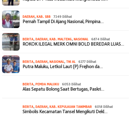
DAERAH
,
KAB. SBB
7249 Dilihat
Pernah Tampil Di Ajang Nasional, Pimpina…
BERITA
,
DAERAH
,
KAB. MALTENG
,
NASIONAL
6874 Dilihat
ROKOK ILEGAL MERK OMNI BOLD BEREDAR LUAS…
BERITA
,
DAERAH
,
NASIONAL
,
TNI AL
6277 Dilihat
Putra Maluku, Letkol Laut (P) Frejhon da…
BERITA
,
PEMDA MALUKU
6053 Dilihat
Alas Sepatu Bolong Saat Bertugas, Paskri…
BERITA
,
DAERAH
,
KAB. KEPULAUAN TANIMBAR
6018 Dilihat
Simbolis Kecamatan Tansel Mengikuti Dekl…