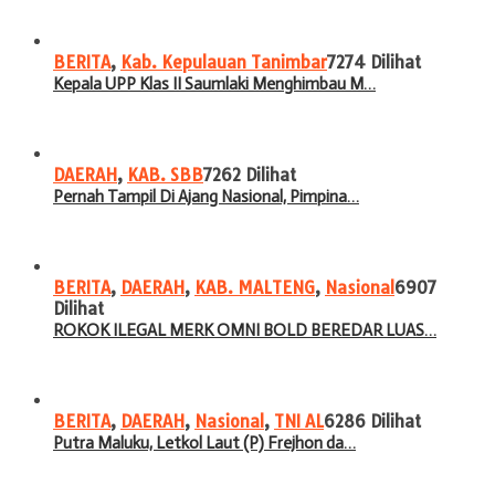
BERITA
,
Kab. Kepulauan Tanimbar
7274 Dilihat
Kepala UPP Klas II Saumlaki Menghimbau M…
DAERAH
,
KAB. SBB
7262 Dilihat
Pernah Tampil Di Ajang Nasional, Pimpina…
BERITA
,
DAERAH
,
KAB. MALTENG
,
Nasional
6907
Dilihat
ROKOK ILEGAL MERK OMNI BOLD BEREDAR LUAS…
BERITA
,
DAERAH
,
Nasional
,
TNI AL
6286 Dilihat
Putra Maluku, Letkol Laut (P) Frejhon da…