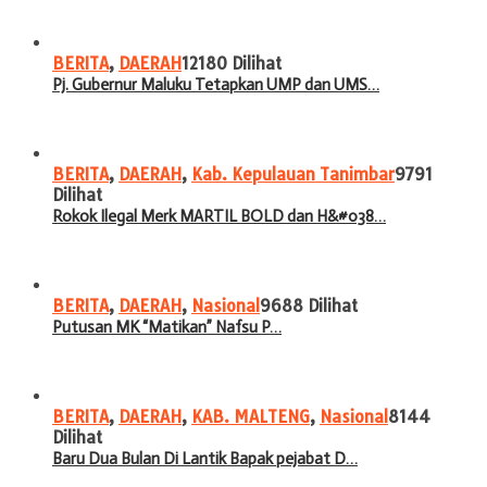
BERITA
,
DAERAH
12180 Dilihat
Pj. Gubernur Maluku Tetapkan UMP dan UMS…
BERITA
,
DAERAH
,
Kab. Kepulauan Tanimbar
9791
Dilihat
Rokok Ilegal Merk MARTIL BOLD dan H&#038…
BERITA
,
DAERAH
,
Nasional
9688 Dilihat
Putusan MK “Matikan” Nafsu P…
BERITA
,
DAERAH
,
KAB. MALTENG
,
Nasional
8144
Dilihat
Baru Dua Bulan Di Lantik Bapak pejabat D…