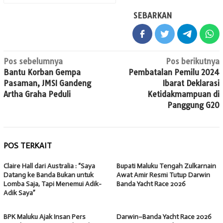
SEBARKAN
Navigasi
Pos sebelumnya
Pos berikutnya
Bantu Korban Gempa
Pembatalan Pemilu 2024
pos
Pasaman, JMSI Gandeng
Ibarat Deklarasi
Artha Graha Peduli
Ketidakmampuan di
Panggung G20
POS TERKAIT
Claire Hall dari Australia : “Saya
Bupati Maluku Tengah Zulkarnain
Datang ke Banda Bukan untuk
Awat Amir Resmi Tutup Darwin
Lomba Saja, Tapi Menemui Adik-
Banda Yacht Race 2026
Adik Saya”
BPK Maluku Ajak Insan Pers
Darwin–Banda Yacht Race 2026