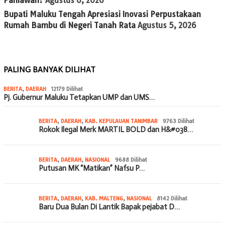
Pahlawan?
Agustus 6, 2026
Bupati Maluku Tengah Apresiasi Inovasi Perpustakaan
Rumah Bambu di Negeri Tanah Rata
Agustus 5, 2026
PALING BANYAK DILIHAT
BERITA
,
DAERAH
12179 Dilihat
Pj. Gubernur Maluku Tetapkan UMP dan UMS…
BERITA
,
DAERAH
,
KAB. KEPULAUAN TANIMBAR
9763 Dilihat
Rokok Ilegal Merk MARTIL BOLD dan H&#038…
BERITA
,
DAERAH
,
NASIONAL
9688 Dilihat
Putusan MK “Matikan” Nafsu P…
BERITA
,
DAERAH
,
KAB. MALTENG
,
NASIONAL
8142 Dilihat
Baru Dua Bulan Di Lantik Bapak pejabat D…