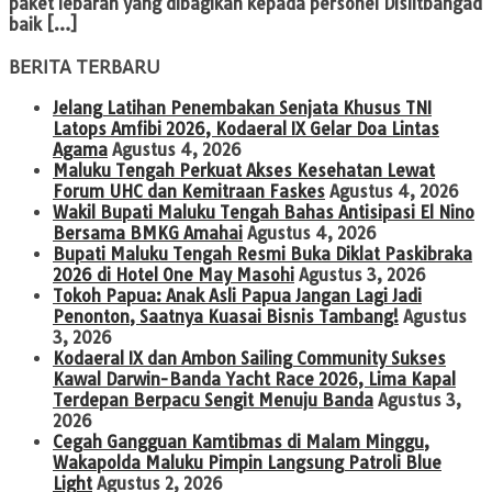
paket lebaran yang dibagikan kepada personel Dislitbangad
baik […]
BERITA TERBARU
Jelang Latihan Penembakan Senjata Khusus TNI
Latops Amfibi 2026, Kodaeral IX Gelar Doa Lintas
Agama
Agustus 4, 2026
Maluku Tengah Perkuat Akses Kesehatan Lewat
Forum UHC dan Kemitraan Faskes
Agustus 4, 2026
Wakil Bupati Maluku Tengah Bahas Antisipasi El Nino
Bersama BMKG Amahai
Agustus 4, 2026
Bupati Maluku Tengah Resmi Buka Diklat Paskibraka
2026 di Hotel One May Masohi
Agustus 3, 2026
Tokoh Papua: Anak Asli Papua Jangan Lagi Jadi
Penonton, Saatnya Kuasai Bisnis Tambang!
Agustus
3, 2026
Kodaeral IX dan Ambon Sailing Community Sukses
Kawal Darwin-Banda Yacht Race 2026, Lima Kapal
Terdepan Berpacu Sengit Menuju Banda
Agustus 3,
2026
Cegah Gangguan Kamtibmas di Malam Minggu,
Wakapolda Maluku Pimpin Langsung Patroli Blue
Light
Agustus 2, 2026