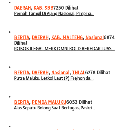
DAERAH
,
KAB. SBB
7250 Dilihat
Pernah Tampil Di Ajang Nasional, Pimpina…
BERITA
,
DAERAH
,
KAB. MALTENG
,
Nasional
6874
Dilihat
ROKOK ILEGAL MERK OMNI BOLD BEREDAR LUAS…
BERITA
,
DAERAH
,
Nasional
,
TNI AL
6278 Dilihat
Putra Maluku, Letkol Laut (P) Frejhon da…
BERITA
,
PEMDA MALUKU
6053 Dilihat
Alas Sepatu Bolong Saat Bertugas, Paskri…