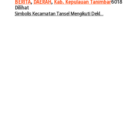
BERITA
,
DAERAH
,
Kab. Kepulauan Tanimbar
6018
Dilihat
Simbolis Kecamatan Tansel Mengikuti Dekl…