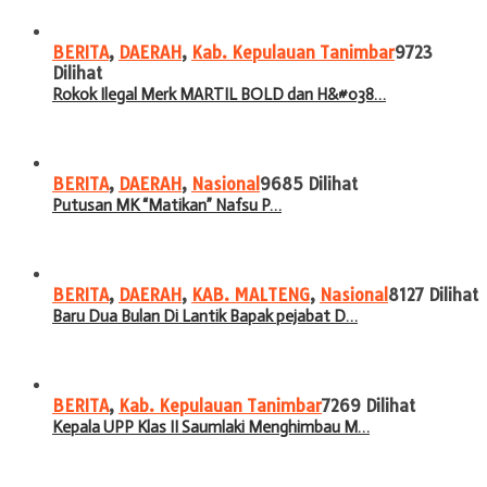
BERITA
,
DAERAH
,
Kab. Kepulauan Tanimbar
9723
Dilihat
Rokok Ilegal Merk MARTIL BOLD dan H&#038…
BERITA
,
DAERAH
,
Nasional
9685 Dilihat
Putusan MK “Matikan” Nafsu P…
BERITA
,
DAERAH
,
KAB. MALTENG
,
Nasional
8127 Dilihat
Baru Dua Bulan Di Lantik Bapak pejabat D…
BERITA
,
Kab. Kepulauan Tanimbar
7269 Dilihat
Kepala UPP Klas II Saumlaki Menghimbau M…