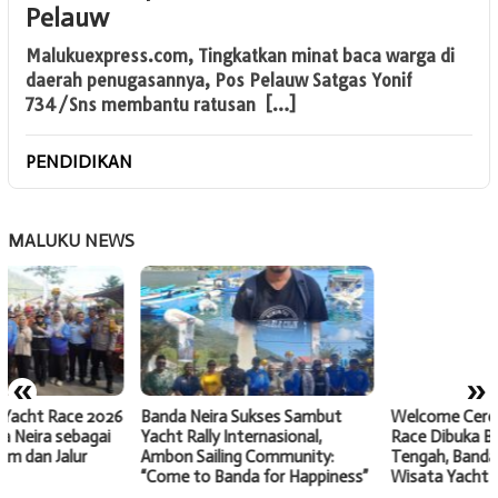
Pelauw
Malukuexpress.com, Tingkatkan minat baca warga di
daerah penugasannya, Pos Pelauw Satgas Yonif
734/Sns membantu ratusan […]
PENDIDIKAN
MALUKU NEWS
Welcome Ceremony Banda
Race Dibuka Bupati Maluku
Tengah, Banda Siap Jadi Magnet
Wisata Yacht Dunia
«
»
Banda Neira Sukses Sambut
Yacht Rally Internasional,
Ambon Sailing Community:
“Come to Banda for Happiness”