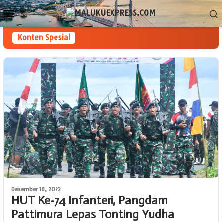
Loncat
Menu
ke
Mobile
konten
Konten Spesial
Desember 18, 2022
HUT Ke-74 Infanteri, Pangdam
Pattimura Lepas Tonting Yudha