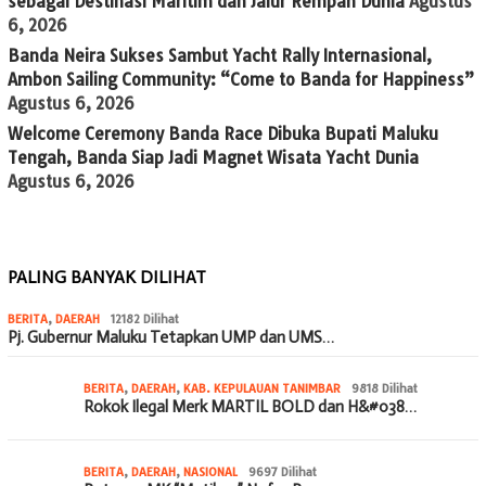
sebagai Destinasi Maritim dan Jalur Rempah Dunia
Agustus
6, 2026
Banda Neira Sukses Sambut Yacht Rally Internasional,
Ambon Sailing Community: “Come to Banda for Happiness”
Agustus 6, 2026
Welcome Ceremony Banda Race Dibuka Bupati Maluku
Tengah, Banda Siap Jadi Magnet Wisata Yacht Dunia
Agustus 6, 2026
PALING BANYAK DILIHAT
BERITA
,
DAERAH
12182 Dilihat
Pj. Gubernur Maluku Tetapkan UMP dan UMS…
BERITA
,
DAERAH
,
KAB. KEPULAUAN TANIMBAR
9818 Dilihat
Rokok Ilegal Merk MARTIL BOLD dan H&#038…
BERITA
,
DAERAH
,
NASIONAL
9697 Dilihat