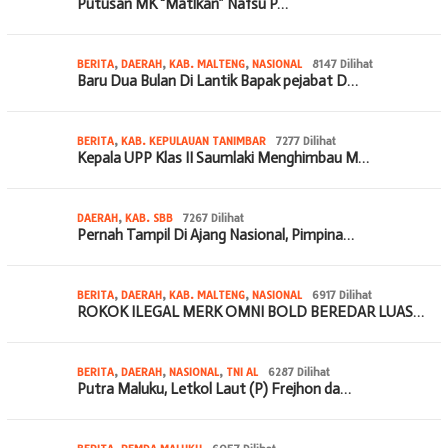
Putusan MK “Matikan” Nafsu P…
BERITA
,
DAERAH
,
KAB. MALTENG
,
NASIONAL
8147 Dilihat
Baru Dua Bulan Di Lantik Bapak pejabat D…
BERITA
,
KAB. KEPULAUAN TANIMBAR
7277 Dilihat
Kepala UPP Klas II Saumlaki Menghimbau M…
DAERAH
,
KAB. SBB
7267 Dilihat
Pernah Tampil Di Ajang Nasional, Pimpina…
BERITA
,
DAERAH
,
KAB. MALTENG
,
NASIONAL
6917 Dilihat
ROKOK ILEGAL MERK OMNI BOLD BEREDAR LUAS…
BERITA
,
DAERAH
,
NASIONAL
,
TNI AL
6287 Dilihat
Putra Maluku, Letkol Laut (P) Frejhon da…