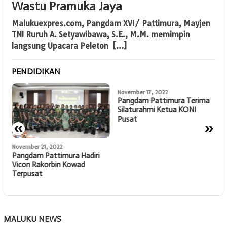
Wastu Pramuka Jaya
Malukuexpres.com, Pangdam XVI/ Pattimura, Mayjen
TNI Ruruh A. Setyawibawa, S.E., M.M. memimpin
langsung Upacara Peleton […]
PENDIDIKAN
November 17, 2022
Pangdam Pattimura Terima
Silaturahmi Ketua KONI
Pusat
«
»
November 21, 2022
N
Pangdam Pattimura Hadiri
P
Vicon Rakorbin Kowad
D
Terpusat
R
K
MALUKU NEWS