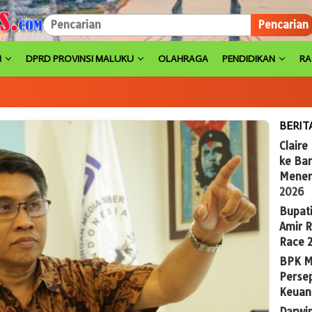
Pencarian
H
DPRD PROVINSI MALUKU
OLAHRAGA
PENDIDIKAN
R
BERIT
Claire
ke Ba
Menem
2026
Bupat
Amir 
Race 
BPK M
Persep
Keuan
Darwi