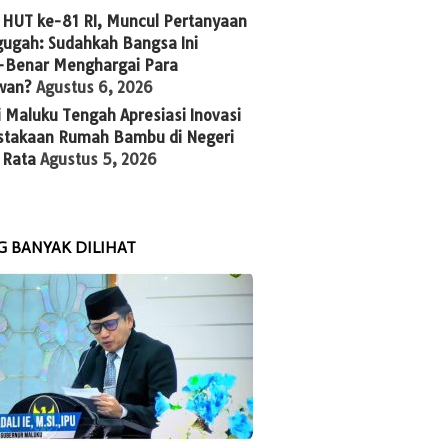
 HUT ke-81 RI, Muncul Pertanyaan
–Banda Yacht Race
Claire Hall dari Australia : “Saya
Bupati 
ugah: Sudahkah Bangsa Ini
ongkrak Banda Neira
Datang ke Banda Bukan untuk
Zulkarna
-Benar Menghargai Para
i Destinasi Maritim dan
Lomba Saja, Tapi Menemui
Tutup D
wan?
Agustus 6, 2026
Rempah Dunia
Adik-Adik Saya”
Race 20
 Maluku Tengah Apresiasi Inovasi
stakaan Rumah Bambu di Negeri
 Rata
Agustus 5, 2026
G BANYAK DILIHAT