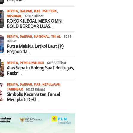
BERITA
,
DAERAH
,
KAB. MALTENG
,
NASIONAL
6907 Dilihat
ROKOK ILEGAL MERK OMNI
BOLD BEREDAR LUAS…
BERITA
,
DAERAH
,
NASIONAL
,
TNI AL
6286
Dilihat
Putra Maluku, Letkol Laut (P)
Frejhon da…
BERITA
,
PEMDA MALUKU
6056 Dilihat
Alas Sepatu Bolong Saat Bertugas,
Paskri…
BERITA
,
DAERAH
,
KAB. KEPULAUAN
TANIMBAR
6023 Dilihat
Simbolis Kecamatan Tansel
Mengikuti Dekl…