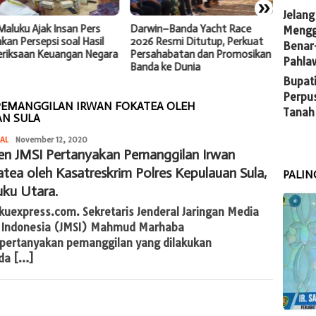
»
Jelang
aluku Ajak Insan Pers
Darwin–Banda Yacht Race
Darwin
Mengg
an Persepsi soal Hasil
2026 Resmi Ditutup, Perkuat
2026 D
Benar
riksaan Keuangan Negara
Persahabatan dan Promosikan
sebaga
Pahla
Banda ke Dunia
Jalur 
Bupati
Perpu
 PEMANGGILAN IRWAN FOKATEA OLEH
Tanah
AN SULA
admin
AL
November 12, 2020
en JMSI Pertanyakan Pemanggilan Irwan
tea oleh Kasatreskrim Polres Kepulauan Sula,
PALIN
ku Utara.
kuexpress.com. Sekretaris Jenderal Jaringan Media
r Indonesia (JMSI) Mahmud Marhaba
ertanyakan pemanggilan yang dilakukan
da […]