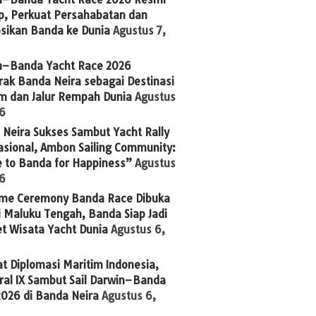
p, Perkuat Persahabatan dan
sikan Banda ke Dunia
Agustus 7,
n–Banda Yacht Race 2026
ak Banda Neira sebagai Destinasi
im dan Jalur Rempah Dunia
Agustus
26
Neira Sukses Sambut Yacht Rally
asional, Ambon Sailing Community:
 to Banda for Happiness”
Agustus
26
me Ceremony Banda Race Dibuka
 Maluku Tengah, Banda Siap Jadi
t Wisata Yacht Dunia
Agustus 6,
t Diplomasi Maritim Indonesia,
ral IX Sambut Sail Darwin–Banda
2026 di Banda Neira
Agustus 6,