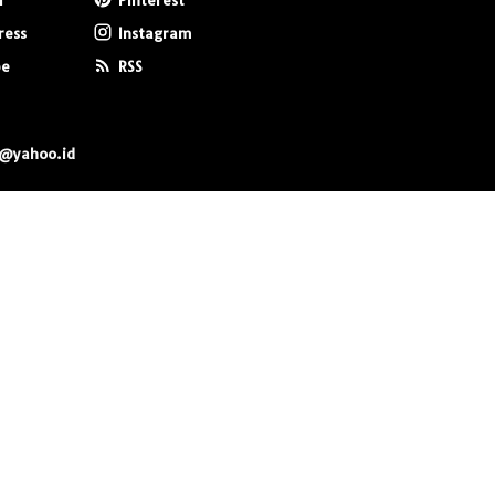
r
Pinterest
ress
Instagram
be
RSS
0@yahoo.id