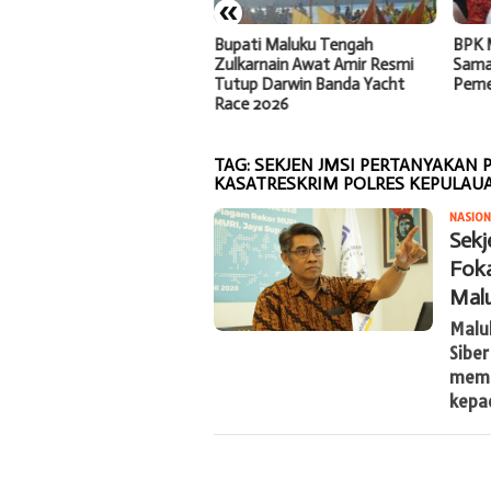
«
re Hall dari Australia : “Saya
Bupati Maluku Tengah
BPK M
ang ke Banda Bukan untuk
Zulkarnain Awat Amir Resmi
Samak
ba Saja, Tapi Menemui
Tutup Darwin Banda Yacht
Peme
k-Adik Saya”
Race 2026
TAG:
SEKJEN JMSI PERTANYAKAN
KASATRESKRIM POLRES KEPULAU
NASION
Sekj
Foka
Malu
Malu
Sibe
memp
kepa