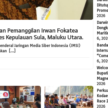
Ditutu
Promo
2026
Darwi
Dongkr
kan Pemanggilan Irwan Fokatea
Marit
res Kepulauan Sula, Maluku Utara.
6, 20
Banda 
enderal Jaringan Media Siber Indonesia (JMSI)
Intern
akan […]
“Come
6, 20
Welco
Bupati
Magne
2026
Perkua
Kodae
Race 
2026