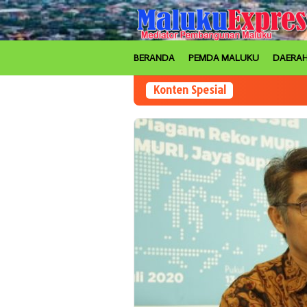
Loncat
ke
konten
BERANDA
PEMDA MALUKU
DAERA
Konten Spesial