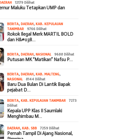
DAERAH
12179 Dilihat
bernur Maluku Tetapkan UMP dan
BERITA
,
DAERAH
,
KAB. KEPULAUAN
TANIMBAR
9766 Dilihat
Rokok Ilegal Merk MARTIL BOLD
dan H&#038…
BERITA
,
DAERAH
,
NASIONAL
9688 Dilihat
Putusan MK “Matikan” Nafsu P…
BERITA
,
DAERAH
,
KAB. MALTENG
,
NASIONAL
8144 Dilihat
Baru Dua Bulan Di Lantik Bapak
pejabat D…
BERITA
,
KAB. KEPULAUAN TANIMBAR
7273
Dilihat
Kepala UPP Klas II Saumlaki
Menghimbau M…
DAERAH
,
KAB. SBB
7259 Dilihat
Pernah Tampil Di Ajang Nasional,
Pimpina…