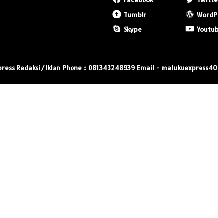
Facebook
Twitte
Tumblr
WordP
Skype
Youtu
press Redaksi/Iklan Phone : 081343248939 Email - malukuexpress4