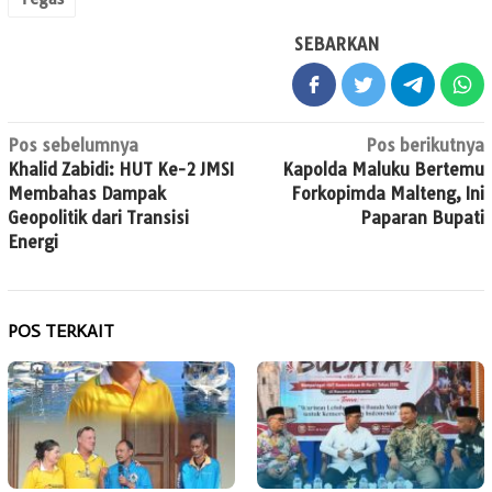
SEBARKAN
Navigasi
Pos sebelumnya
Pos berikutnya
Khalid Zabidi: HUT Ke-2 JMSI
Kapolda Maluku Bertemu
pos
Membahas Dampak
Forkopimda Malteng, Ini
Geopolitik dari Transisi
Paparan Bupati
Energi
POS TERKAIT