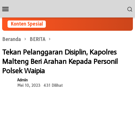
Loncat
Menu
ke
Mobile
konten
Konten Spesial
Beranda
BERITA
Tekan Pelanggaran Disiplin, Kapolres
Malteng Beri Arahan Kepada Personil
Polsek Waipia
Admin
Mei 10, 2023
431 Dilihat