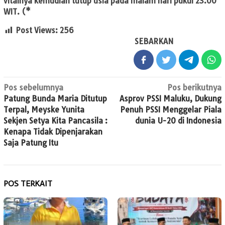
vitalnya kemudian tutup usia pada malam hari pukul 23.00
WIT. (*
Post Views:
256
SEBARKAN
Navigasi
Pos sebelumnya
Pos berikutnya
Patung Bunda Maria Ditutup
Asprov PSSI Maluku, Dukung
pos
Terpal, Meyske Yunita
Penuh PSSI Menggelar Piala
Sekjen Setya Kita Pancasila :
dunia U-20 di Indonesia
Kenapa Tidak Dipenjarakan
Saja Patung Itu
POS TERKAIT