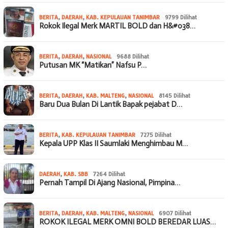
BERITA
,
DAERAH
,
KAB. KEPULAUAN TANIMBAR
9799 Dilihat
Rokok Ilegal Merk MARTIL BOLD dan H&#038…
BERITA
,
DAERAH
,
NASIONAL
9688 Dilihat
Putusan MK “Matikan” Nafsu P…
BERITA
,
DAERAH
,
KAB. MALTENG
,
NASIONAL
8145 Dilihat
Baru Dua Bulan Di Lantik Bapak pejabat D…
BERITA
,
KAB. KEPULAUAN TANIMBAR
7275 Dilihat
Kepala UPP Klas II Saumlaki Menghimbau M…
DAERAH
,
KAB. SBB
7264 Dilihat
Pernah Tampil Di Ajang Nasional, Pimpina…
BERITA
,
DAERAH
,
KAB. MALTENG
,
NASIONAL
6907 Dilihat
ROKOK ILEGAL MERK OMNI BOLD BEREDAR LUAS…