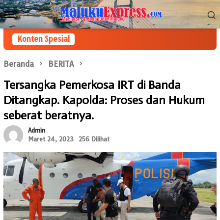
Loncat
Menu
ke
Mobile
konten
Konten Spesial
Beranda
BERITA
Tersangka Pemerkosa IRT di Banda
Ditangkap. Kapolda: Proses dan Hukum
seberat beratnya.
Admin
Maret 24, 2023
256 Dilihat