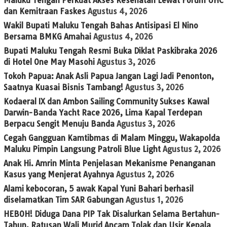
Maluku Tengah Perkuat Akses Kesehatan Lewat Forum UHC
dan Kemitraan Faskes
Agustus 4, 2026
Wakil Bupati Maluku Tengah Bahas Antisipasi El Nino
Bersama BMKG Amahai
Agustus 4, 2026
Bupati Maluku Tengah Resmi Buka Diklat Paskibraka 2026
di Hotel One May Masohi
Agustus 3, 2026
Tokoh Papua: Anak Asli Papua Jangan Lagi Jadi Penonton,
Saatnya Kuasai Bisnis Tambang!
Agustus 3, 2026
Kodaeral IX dan Ambon Sailing Community Sukses Kawal
Darwin-Banda Yacht Race 2026, Lima Kapal Terdepan
Berpacu Sengit Menuju Banda
Agustus 3, 2026
Cegah Gangguan Kamtibmas di Malam Minggu, Wakapolda
Maluku Pimpin Langsung Patroli Blue Light
Agustus 2, 2026
Anak Hi. Amrin Minta Penjelasan Mekanisme Penanganan
Kasus yang Menjerat Ayahnya
Agustus 2, 2026
Alami kebocoran, 5 awak Kapal Yuni Bahari berhasil
diselamatkan Tim SAR Gabungan
Agustus 1, 2026
HEBOH! Diduga Dana PIP Tak Disalurkan Selama Bertahun-
Tahun, Ratusan Wali Murid Ancam Tolak dan Usir Kepala