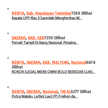
BERITA
,
Kab. Kepulauan Tanimbar
7269 Dilihat
Kepala UPP Klas II Saumlaki Menghimbau M…
DAERAH
,
KAB. SBB
7250 Dilihat
Pernah Tampil Di Ajang Nasional, Pimpina…
BERITA
,
DAERAH
,
KAB. MALTENG
,
Nasional
6874
Dilihat
ROKOK ILEGAL MERK OMNI BOLD BEREDAR LUAS…
BERITA
,
DAERAH
,
Nasional
,
TNI AL
6277 Dilihat
Putra Maluku, Letkol Laut (P) Frejhon da…