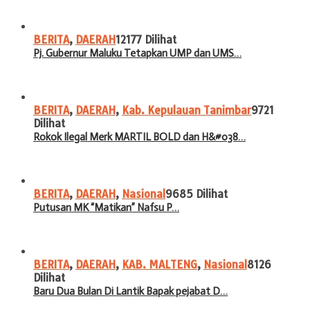
BERITA
,
DAERAH
12177 Dilihat
Pj. Gubernur Maluku Tetapkan UMP dan UMS…
BERITA
,
DAERAH
,
Kab. Kepulauan Tanimbar
9721
Dilihat
Rokok Ilegal Merk MARTIL BOLD dan H&#038…
BERITA
,
DAERAH
,
Nasional
9685 Dilihat
Putusan MK “Matikan” Nafsu P…
BERITA
,
DAERAH
,
KAB. MALTENG
,
Nasional
8126
Dilihat
Baru Dua Bulan Di Lantik Bapak pejabat D…