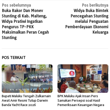
Navigasi
Pos sebelumnya
Pos berikutnya
Buka Rakor Dan Monev
Widya Buka Bimtek
pos
Stunting di Kab. Malteng,
Pencegahan Stunting
Widya Pratiwi Ingatkan
melalui Penguatan
Pengurus TP-PKK
Pemberdayaan Ekonomi
Maksimalkan Peran Cegah
Keluarga
Stunting
POS TERKAIT
Bupati Maluku Tengah Zulkarnain
BPK Maluku Ajak Insan Pers
Awat Amir Resmi Tutup Darwin
Samakan Persepsi soal Hasil
Banda Yacht Race 2026
Pemeriksaan Keuangan Negara