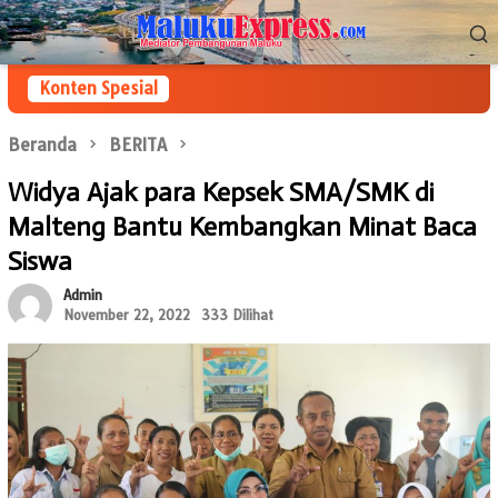
Loncat
Menu
ke
Mobile
konten
Konten Spesial
Beranda
BERITA
Widya Ajak para Kepsek SMA/SMK di
Malteng Bantu Kembangkan Minat Baca
Siswa
Admin
November 22, 2022
333 Dilihat