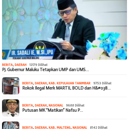
BERITA
,
DAERAH
12179 Dilihat
Pj. Gubernur Maluku Tetapkan UMP dan UMS…
BERITA
,
DAERAH
,
KAB. KEPULAUAN TANIMBAR
9753 Dilihat
Rokok Ilegal Merk MARTIL BOLD dan H&#038…
BERITA
,
DAERAH
,
NASIONAL
9688 Dilihat
Putusan MK “Matikan” Nafsu P…
BERITA
,
DAERAH
,
KAB. MALTENG
,
NASIONAL
8142 Dilihat