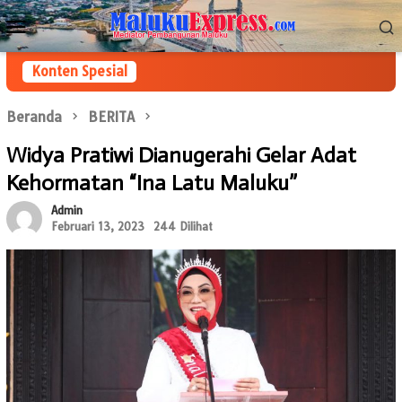
Loncat
Menu
ke
Mobile
konten
Konten Spesial
Beranda
BERITA
Widya Pratiwi Dianugerahi Gelar Adat
Kehormatan “Ina Latu Maluku”
Admin
Februari 13, 2023
244 Dilihat