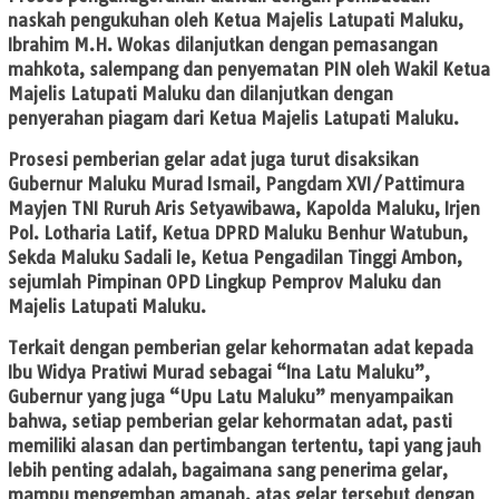
naskah pengukuhan oleh Ketua Majelis Latupati Maluku,
Ibrahim M.H. Wokas dilanjutkan dengan pemasangan
mahkota, salempang dan penyematan PIN oleh Wakil Ketua
Majelis Latupati Maluku dan dilanjutkan dengan
penyerahan piagam dari Ketua Majelis Latupati Maluku.
Prosesi pemberian gelar adat juga turut disaksikan
Gubernur Maluku Murad Ismail, Pangdam XVI/Pattimura
Mayjen TNI Ruruh Aris Setyawibawa, Kapolda Maluku, Irjen
Pol. Lotharia Latif, Ketua DPRD Maluku Benhur Watubun,
Sekda Maluku Sadali Ie, Ketua Pengadilan Tinggi Ambon,
sejumlah Pimpinan OPD Lingkup Pemprov Maluku dan
Majelis Latupati Maluku.
Terkait dengan pemberian gelar kehormatan adat kepada
Ibu Widya Pratiwi Murad sebagai “Ina Latu Maluku”,
Gubernur yang juga “Upu Latu Maluku” menyampaikan
bahwa, setiap pemberian gelar kehormatan adat, pasti
memiliki alasan dan pertimbangan tertentu, tapi yang jauh
lebih penting adalah, bagaimana sang penerima gelar,
mampu mengemban amanah, atas gelar tersebut dengan