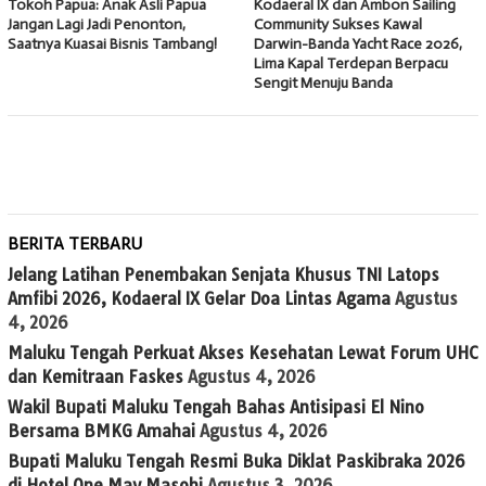
Tokoh Papua: Anak Asli Papua
Kodaeral IX dan Ambon Sailing
Jangan Lagi Jadi Penonton,
Community Sukses Kawal
Saatnya Kuasai Bisnis Tambang!
Darwin-Banda Yacht Race 2026,
Lima Kapal Terdepan Berpacu
Sengit Menuju Banda
BERITA TERBARU
Jelang Latihan Penembakan Senjata Khusus TNI Latops
Amfibi 2026, Kodaeral IX Gelar Doa Lintas Agama
Agustus
4, 2026
Maluku Tengah Perkuat Akses Kesehatan Lewat Forum UHC
dan Kemitraan Faskes
Agustus 4, 2026
Wakil Bupati Maluku Tengah Bahas Antisipasi El Nino
Bersama BMKG Amahai
Agustus 4, 2026
Bupati Maluku Tengah Resmi Buka Diklat Paskibraka 2026
di Hotel One May Masohi
Agustus 3, 2026