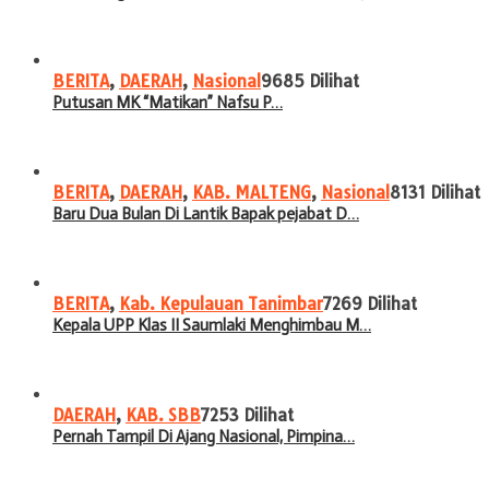
BERITA
,
DAERAH
,
Nasional
9685 Dilihat
Putusan MK “Matikan” Nafsu P…
BERITA
,
DAERAH
,
KAB. MALTENG
,
Nasional
8131 Dilihat
Baru Dua Bulan Di Lantik Bapak pejabat D…
BERITA
,
Kab. Kepulauan Tanimbar
7269 Dilihat
Kepala UPP Klas II Saumlaki Menghimbau M…
DAERAH
,
KAB. SBB
7253 Dilihat
Pernah Tampil Di Ajang Nasional, Pimpina…