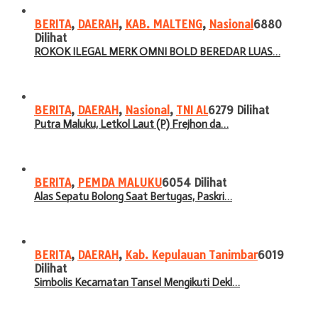
BERITA
,
DAERAH
,
KAB. MALTENG
,
Nasional
6880
Dilihat
ROKOK ILEGAL MERK OMNI BOLD BEREDAR LUAS…
BERITA
,
DAERAH
,
Nasional
,
TNI AL
6279 Dilihat
Putra Maluku, Letkol Laut (P) Frejhon da…
BERITA
,
PEMDA MALUKU
6054 Dilihat
Alas Sepatu Bolong Saat Bertugas, Paskri…
BERITA
,
DAERAH
,
Kab. Kepulauan Tanimbar
6019
Dilihat
Simbolis Kecamatan Tansel Mengikuti Dekl…