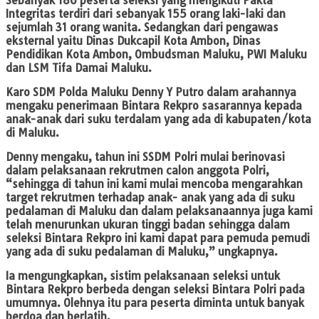
Sebanyak 186 peserta seleksi yang mengikuti Pakta
Integritas terdiri dari sebanyak 155 orang laki-laki dan
sejumlah 31 orang wanita. Sedangkan dari pengawas
eksternal yaitu Dinas Dukcapil Kota Ambon, Dinas
Pendidikan Kota Ambon, Ombudsman Maluku, PWI Maluku
dan LSM Tifa Damai Maluku.
Karo SDM Polda Maluku Denny Y Putro dalam arahannya
mengaku penerimaan Bintara Rekpro sasarannya kepada
anak-anak dari suku terdalam yang ada di kabupaten/kota
di Maluku.
Denny mengaku, tahun ini SSDM Polri mulai berinovasi
dalam pelaksanaan rekrutmen calon anggota Polri,
“sehingga di tahun ini kami mulai mencoba mengarahkan
target rekrutmen terhadap anak- anak yang ada di suku
pedalaman di Maluku dan dalam pelaksanaannya juga kami
telah menurunkan ukuran tinggi badan sehingga dalam
seleksi Bintara Rekpro ini kami dapat para pemuda pemudi
yang ada di suku pedalaman di Maluku,” ungkapnya.
Ia mengungkapkan, sistim pelaksanaan seleksi untuk
Bintara Rekpro berbeda dengan seleksi Bintara Polri pada
umumnya. Olehnya itu para peserta diminta untuk banyak
berdoa dan berlatih.