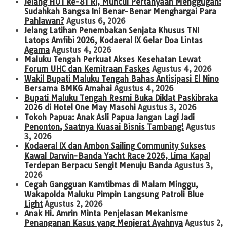
Jelang HUT ke-81 RI, Muncul Pertanyaan Menggugah:
Sudahkah Bangsa Ini Benar-Benar Menghargai Para
Pahlawan?
Agustus 6, 2026
Jelang Latihan Penembakan Senjata Khusus TNI
Latops Amfibi 2026, Kodaeral IX Gelar Doa Lintas
Agama
Agustus 4, 2026
Maluku Tengah Perkuat Akses Kesehatan Lewat
Forum UHC dan Kemitraan Faskes
Agustus 4, 2026
Wakil Bupati Maluku Tengah Bahas Antisipasi El Nino
Bersama BMKG Amahai
Agustus 4, 2026
Bupati Maluku Tengah Resmi Buka Diklat Paskibraka
2026 di Hotel One May Masohi
Agustus 3, 2026
Tokoh Papua: Anak Asli Papua Jangan Lagi Jadi
Penonton, Saatnya Kuasai Bisnis Tambang!
Agustus
3, 2026
Kodaeral IX dan Ambon Sailing Community Sukses
Kawal Darwin-Banda Yacht Race 2026, Lima Kapal
Terdepan Berpacu Sengit Menuju Banda
Agustus 3,
2026
Cegah Gangguan Kamtibmas di Malam Minggu,
Wakapolda Maluku Pimpin Langsung Patroli Blue
Light
Agustus 2, 2026
Anak Hi. Amrin Minta Penjelasan Mekanisme
Penanganan Kasus yang Menjerat Ayahnya
Agustus 2,