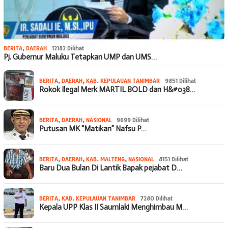
BERITA
,
DAERAH
12182 Dilihat
Pj. Gubernur Maluku Tetapkan UMP dan UMS…
BERITA
,
DAERAH
,
KAB. KEPULAUAN TANIMBAR
9851 Dilihat
Rokok Ilegal Merk MARTIL BOLD dan H&#038…
BERITA
,
DAERAH
,
NASIONAL
9699 Dilihat
Putusan MK “Matikan” Nafsu P…
BERITA
,
DAERAH
,
KAB. MALTENG
,
NASIONAL
8151 Dilihat
Baru Dua Bulan Di Lantik Bapak pejabat D…
BERITA
,
KAB. KEPULAUAN TANIMBAR
7280 Dilihat
Kepala UPP Klas II Saumlaki Menghimbau M…