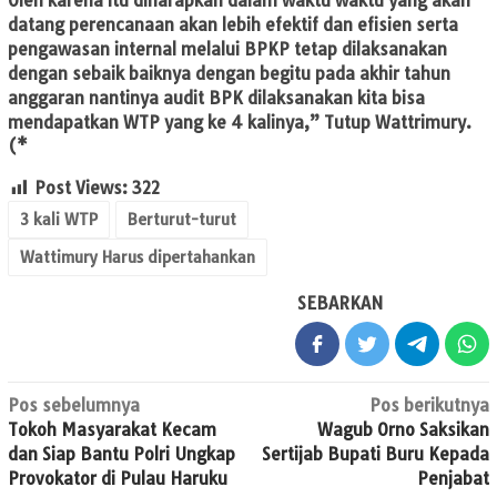
Oleh karena itu diharapkan dalam waktu waktu yang akan
datang perencanaan akan lebih efektif dan efisien serta
pengawasan internal melalui BPKP tetap dilaksanakan
dengan sebaik baiknya dengan begitu pada akhir tahun
anggaran nantinya audit BPK dilaksanakan kita bisa
mendapatkan WTP yang ke 4 kalinya,” Tutup Wattrimury.
(*
Post Views:
322
3 kali WTP
Berturut-turut
Wattimury Harus dipertahankan
SEBARKAN
Navigasi
Pos sebelumnya
Pos berikutnya
Tokoh Masyarakat Kecam
Wagub Orno Saksikan
pos
dan Siap Bantu Polri Ungkap
Sertijab Bupati Buru Kepada
Provokator di Pulau Haruku
Penjabat