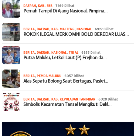
DAERAH
,
KAB. SBB
7269 Dilihat
Pernah Tampil Di Ajang Nasional, Pimpina…
BERITA
,
DAERAH
,
KAB. MALTENG
,
NASIONAL
6922 Dilihat
ROKOK ILEGAL MERK OMNI BOLD BEREDAR LUAS…
BERITA
,
DAERAH
,
NASIONAL
,
TNI AL
6288 Dilihat
Putra Maluku, Letkol Laut (P) Frejhon da…
BERITA
,
PEMDA MALUKU
6057 Dilihat
Alas Sepatu Bolong Saat Bertugas, Paskri…
BERITA
,
DAERAH
,
KAB. KEPULAUAN TANIMBAR
6028 Dilihat
Simbolis Kecamatan Tansel Mengikuti Dekl…