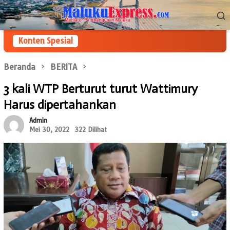
Loncat
Menu
ke
Mobile
konten
Konten Spesial
Beranda
BERITA
3 kali WTP Berturut turut Wattimury
Harus dipertahankan
Admin
Mei 30, 2022
322 Dilihat