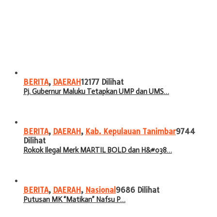
BERITA
,
DAERAH
12177 Dilihat
Pj. Gubernur Maluku Tetapkan UMP dan UMS…
BERITA
,
DAERAH
,
Kab. Kepulauan Tanimbar
9744
Dilihat
Rokok Ilegal Merk MARTIL BOLD dan H&#038…
BERITA
,
DAERAH
,
Nasional
9686 Dilihat
Putusan MK “Matikan” Nafsu P…