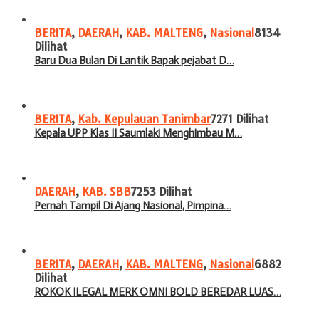
BERITA
,
DAERAH
,
KAB. MALTENG
,
Nasional
8134
Dilihat
Baru Dua Bulan Di Lantik Bapak pejabat D…
BERITA
,
Kab. Kepulauan Tanimbar
7271 Dilihat
Kepala UPP Klas II Saumlaki Menghimbau M…
DAERAH
,
KAB. SBB
7253 Dilihat
Pernah Tampil Di Ajang Nasional, Pimpina…
BERITA
,
DAERAH
,
KAB. MALTENG
,
Nasional
6882
Dilihat
ROKOK ILEGAL MERK OMNI BOLD BEREDAR LUAS…