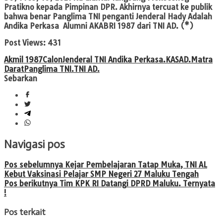
Pratikno kepada Pimpinan DPR. Akhirnya tercuat ke publik
bahwa benar Panglima TNI penganti Jenderal Hady Adalah
Andika Perkasa Alumni AKABRI 1987 dari TNI AD. (*)
Post Views:
431
Akmil 1987
Calon
Jenderal TNI Andika Perkasa.
KASAD.
Matra
Darat
Panglima TNI.
TNI AD.
Sebarkan
Navigasi pos
Pos sebelumnya
Kejar Pembelajaran Tatap Muka, TNI AL
Kebut Vaksinasi Pelajar SMP Negeri 27 Maluku Tengah
Pos berikutnya
Tim KPK RI Datangi DPRD Maluku. Ternyata
!
Pos terkait