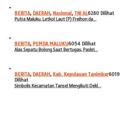
BERITA
,
DAERAH
,
Nasional
,
TNI AL
6280 Dilihat
Putra Maluku, Letkol Laut (P) Frejhon da…
BERITA
,
PEMDA MALUKU
6054 Dilihat
Alas Sepatu Bolong Saat Bertugas, Paskri…
BERITA
,
DAERAH
,
Kab. Kepulauan Tanimbar
6019
Dilihat
Simbolis Kecamatan Tansel Mengikuti Dekl…