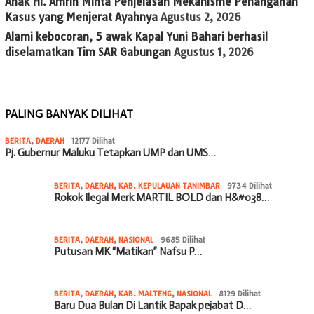
Anak Hi. Amrin Minta Penjelasan Mekanisme Penanganan
Kasus yang Menjerat Ayahnya
Agustus 2, 2026
Alami kebocoran, 5 awak Kapal Yuni Bahari berhasil
diselamatkan Tim SAR Gabungan
Agustus 1, 2026
PALING BANYAK DILIHAT
BERITA
,
DAERAH
12177 Dilihat
Pj. Gubernur Maluku Tetapkan UMP dan UMS…
BERITA
,
DAERAH
,
KAB. KEPULAUAN TANIMBAR
9734 Dilihat
Rokok Ilegal Merk MARTIL BOLD dan H&#038…
BERITA
,
DAERAH
,
NASIONAL
9685 Dilihat
Putusan MK “Matikan” Nafsu P…
BERITA
,
DAERAH
,
KAB. MALTENG
,
NASIONAL
8129 Dilihat
Baru Dua Bulan Di Lantik Bapak pejabat D…