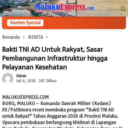
Loncat
Menu
ke
Mobile
konten
Konten Spesial
Beranda
BERITA
Bakti TNI AD Untuk Rakyat, Sasar
Pembangunan Infrastruktur hingga
Pelayanan Kesehatan
Admin
Juli 4, 2026
297 Dilihat
MALUKUEXPRESS.COM
BURU, MALUKU – Komando Daerah Militer (Kodam)
XV/Pattimura resmi membuka program “Bakti TNI AD
untuk Rakyat” Tahun Anggaran 2026 di Provinsi Maluku.
Upacara pembukaan berlangsung khidmat di Lapangan