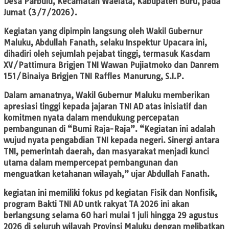
Desa Parbulu, Kecamatan Waelata, Kabupaten Buru, pada
Jumat (3/7/2026).
Kegiatan yang dipimpin langsung oleh Wakil Gubernur
Maluku, Abdullah Fanath, selaku Inspektur Upacara ini,
dihadiri oleh sejumlah pejabat tinggi, termasuk Kasdam
XV/Pattimura Brigjen TNI Wawan Pujiatmoko dan Danrem
151/Binaiya Brigjen TNI Raffles Manurung, S.I.P.
Dalam amanatnya, Wakil Gubernur Maluku memberikan
apresiasi tinggi kepada jajaran TNI AD atas inisiatif dan
komitmen nyata dalam mendukung percepatan
pembangunan di “Bumi Raja-Raja”. “Kegiatan ini adalah
wujud nyata pengabdian TNI kepada negeri. Sinergi antara
TNI, pemerintah daerah, dan masyarakat menjadi kunci
utama dalam mempercepat pembangunan dan
menguatkan ketahanan wilayah,” ujar Abdullah Fanath.
kegiatan ini memiliki fokus pd kegiatan Fisik dan Nonfisik,
program Bakti TNI AD untk rakyat TA 2026 ini akan
berlangsung selama 60 hari mulai 1 juli hingga 29 agustus
2026 di seluruh wilayah Provinsi Maluku dengan melibatkan