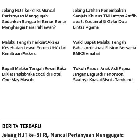
Jelang HUT ke-81 RI, Muncul
Jelang Latihan Penembakan
Pertanyaan Menggugah:
Senjata Khusus TNI Latops Amfibi
Sudahkah Bangsa Ini Benar-Benar
2026, Kodaeral IX Gelar Doa
Menghargai Para Pahlawan?
Lintas Agama
Maluku Tengah Perkuat Akses
Wakil Bupati Maluku Tengah
Kesehatan Lewat Forum UHC dan
Bahas Antisipasi El Nino Bersama
Kemitraan Faskes
BMKG Amahai
Bupati Maluku Tengah Resmi Buka
Tokoh Papua: Anak Asli Papua
Diklat Paskibraka 2026 di Hotel
Jangan Lagi Jadi Penonton,
One May Masohi
Saatnya Kuasai Bisnis Tambang!
BERITA TERBARU
Jelang HUT ke-81 RI, Muncul Pertanyaan Menggugah: