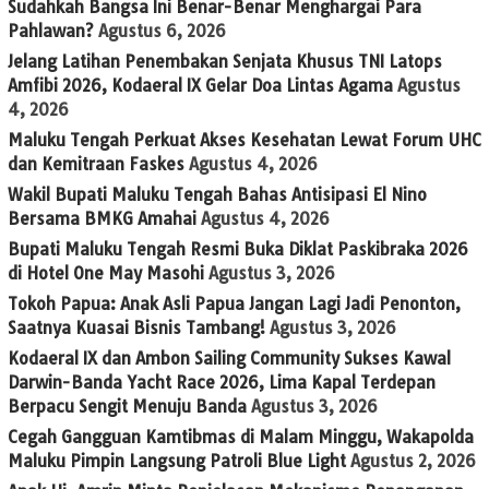
Sudahkah Bangsa Ini Benar-Benar Menghargai Para
Pahlawan?
Agustus 6, 2026
Jelang Latihan Penembakan Senjata Khusus TNI Latops
Amfibi 2026, Kodaeral IX Gelar Doa Lintas Agama
Agustus
4, 2026
Maluku Tengah Perkuat Akses Kesehatan Lewat Forum UHC
dan Kemitraan Faskes
Agustus 4, 2026
Wakil Bupati Maluku Tengah Bahas Antisipasi El Nino
Bersama BMKG Amahai
Agustus 4, 2026
Bupati Maluku Tengah Resmi Buka Diklat Paskibraka 2026
di Hotel One May Masohi
Agustus 3, 2026
Tokoh Papua: Anak Asli Papua Jangan Lagi Jadi Penonton,
Saatnya Kuasai Bisnis Tambang!
Agustus 3, 2026
Kodaeral IX dan Ambon Sailing Community Sukses Kawal
Darwin-Banda Yacht Race 2026, Lima Kapal Terdepan
Berpacu Sengit Menuju Banda
Agustus 3, 2026
Cegah Gangguan Kamtibmas di Malam Minggu, Wakapolda
Maluku Pimpin Langsung Patroli Blue Light
Agustus 2, 2026