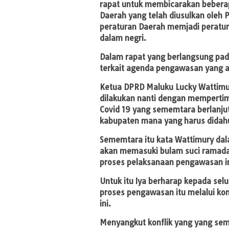
rapat untuk membicarakan beber
Daerah yang telah diusulkan oleh
peraturan Daerah memjadi peratur
dalam negri.
Dalam rapat yang berlangsung pa
terkait agenda pengawasan yang a
Ketua DPRD Maluku Lucky Wattim
dilakukan nanti dengan memperti
Covid 19 yang sememtara berlanj
kabupaten mana yang harus didah
Sememtara itu kata Wattimury da
akan memasuki bulam suci ramada
proses pelaksanaan pengawasan in
Untuk itu Iya berharap kepada sel
proses pengawasan itu melalui kom
ini.
Menyangkut konflik yang yang seme