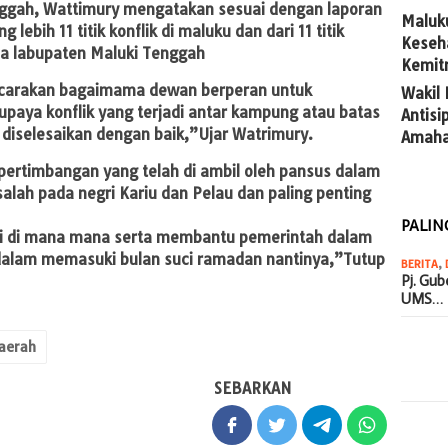
nggah, Wattimury mengatakan sesuai dengan laporan
Maluk
 lebih 11 titik konflik di maluku dan dari 11 titik
Keseh
ada labupaten Maluki Tenggah
Kemit
icarakan bagaimama dewan berperan untuk
Wakil
paya konflik yang terjadi antar kampung atau batas
Antis
a diselesaikan dengan baik,”Ujar Watrimury.
Amaha
pertimbangan yang telah di ambil oleh pansus dalam
alah pada negri Kariu dan Pelau dan paling penting
PALIN
lagi di mana mana serta membantu pemerintah dalam
alam memasuki bulan suci ramadan nantinya,”Tutup
BERITA
,
Pj. Gu
UMS…
aerah
SEBARKAN