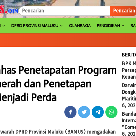
Pencarian
H
DPRD PROVINSI MALUKU
OLAHRAGA
PENDIDIKAN
R
BERIT
BPK M
as Penetapatan Program
Persep
Keuan
erah dan Penetapan
Darwi
Dongkr
enjadi Perda
Marit
6, 20
Banda 
Intern
“Come
awarah DPRD Provinsi Maluku (BAMUS) mengadakan
6, 20