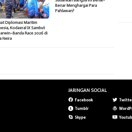
Sudahkah Bangsa Ini Benar-
Benar Menghargai Para
Pahlawan?
at Diplomasi Maritim
esia, Kodaeral IX Sambut
Darwin–Banda Race 2026 di
a Neira
JARINGAN SOCIAL
Facebook
Twitte
Tumblr
WordP
Skype
Youtu