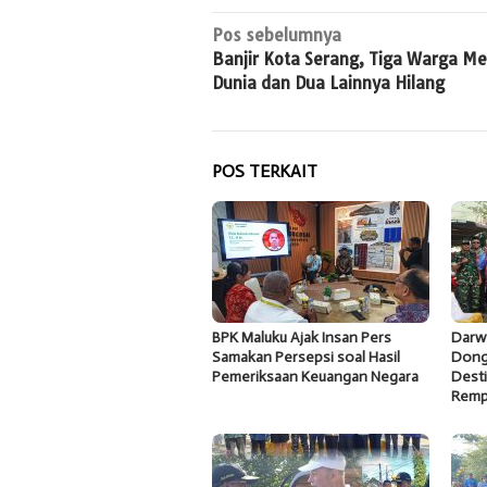
Navigasi
Pos sebelumnya
Banjir Kota Serang, Tiga Warga Me
pos
Dunia dan Dua Lainnya Hilang
POS TERKAIT
BPK Maluku Ajak Insan Pers
Darw
Samakan Persepsi soal Hasil
Dong
Pemeriksaan Keuangan Negara
Desti
Remp