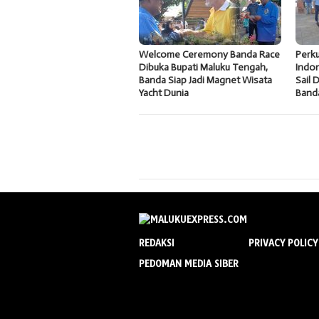
Welcome Ceremony Banda Race
Perku
Dibuka Bupati Maluku Tengah,
Indon
Banda Siap Jadi Magnet Wisata
Sail 
Yacht Dunia
Band
REDAKSI
PRIVACY POLICY
PEDOMAN MEDIA SIBER