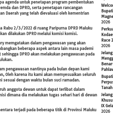
apa agenda untuk penetapan program pembentukan
Welco
 Pemda dan DPRD, serta penetapan rancangan
Bupati
an Daerah yang telah dievaluasi oleh kementrian
Magne
2026
da Rabu 2/3/2022 di ruang Paripurna DPRD Maluku
Perkua
kan dilakukan DPRD melalui komisi komisi.
Kodae
Race 
ury memgatakan dalam pengawasan yang akan
2026
mbangkan beberapa aspek antara lain masa pademi
Jelang
ut sehingga DPRD akan melakukan pengawasan pada
Mengg
ulukan.
Benar
lam pengawasan nantinya pada bulan depan kami
Pahla
n, Oleh karena itu kami akan memyesuaikan seluruh
Bupati
i sesuai dengan waktu bulan suci ramadan.
Perpu
Tanah
uruh anggota dewan untuk dapat terlibat dalam
Jelan
isi dimana dia melakukan tugas sehari hari di dewan
Khusus
IX Gel
ntara terjadi pada beberapa titik di Provinsi Maluku
2026