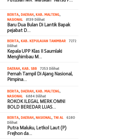
Putusan MK “Matikan” Nafsu P…
BERITA
,
DAERAH
,
KAB. MALTENG
,
NASIONAL
8139 Dilihat
Baru Dua Bulan Di Lantik Bapak
pejabat D…
BERITA
,
KAB. KEPULAUAN TANIMBAR
7272
Dilihat
Kepala UPP Klas II Saumlaki
Menghimbau M…
DAERAH
,
KAB. SBB
7253 Dilihat
Pernah Tampil Di Ajang Nasional,
Pimpina…
BERITA
,
DAERAH
,
KAB. MALTENG
,
NASIONAL
6884 Dilihat
ROKOK ILEGAL MERK OMNI
BOLD BEREDAR LUAS…
BERITA
,
DAERAH
,
NASIONAL
,
TNI AL
6280
Dilihat
Putra Maluku, Letkol Laut (P)
Frejhon da…