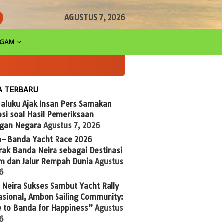
AGUSTUS 7, 2026
AGAM
A TERBARU
aluku Ajak Insan Pers Samakan
si soal Hasil Pemeriksaan
gan Negara
Agustus 7, 2026
n–Banda Yacht Race 2026
ak Banda Neira sebagai Destinasi
im dan Jalur Rempah Dunia
Agustus
26
Neira Sukses Sambut Yacht Rally
asional, Ambon Sailing Community:
 to Banda for Happiness”
Agustus
26