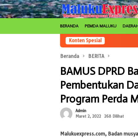
Loncat
ke
konten
BERANDA
PEMDA MALUKU
DAERA
Konten Spesial
Beranda
BERITA
BAMUS DPRD Bah
Pembentukan Da
Program Perda M
Admin
Maret 2, 2022
268 Dilihat
Malukuexpress.com
, Badan musy