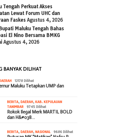
u Tengah Perkuat Akses
atan Lewat Forum UHC dan
raan Faskes
Agustus 4, 2026
 Bupati Maluku Tengah Bahas
ipasi El Nino Bersama BMKG
i
Agustus 4, 2026
G BANYAK DILIHAT
DAERAH
12178 Dilihat
bernur Maluku Tetapkan UMP dan
BERITA
,
DAERAH
,
KAB. KEPULAUAN
TANIMBAR
9745 Dilihat
Rokok Ilegal Merk MARTIL BOLD
dan H&#038…
BERITA
,
DAERAH
,
NASIONAL
9686 Dilihat