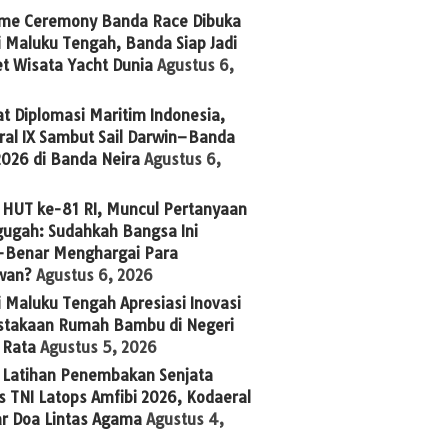
me Ceremony Banda Race Dibuka
 Maluku Tengah, Banda Siap Jadi
t Wisata Yacht Dunia
Agustus 6,
t Diplomasi Maritim Indonesia,
ral IX Sambut Sail Darwin–Banda
2026 di Banda Neira
Agustus 6,
 HUT ke-81 RI, Muncul Pertanyaan
ugah: Sudahkah Bangsa Ini
-Benar Menghargai Para
wan?
Agustus 6, 2026
 Maluku Tengah Apresiasi Inovasi
stakaan Rumah Bambu di Negeri
 Rata
Agustus 5, 2026
g Latihan Penembakan Senjata
 TNI Latops Amfibi 2026, Kodaeral
ar Doa Lintas Agama
Agustus 4,