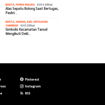
BERITA
,
PEMDA MALUKU
6054 Dilihat
Alas Sepatu Bolong Saat Bertugas,
Paskri…
BERITA
,
DAERAH
,
KAB. KEPULAUAN
TANIMBAR
6021 Dilihat
Simbolis Kecamatan Tansel
Mengikuti Dekl…
r
Pinterest
ress
Instagram
be
RSS