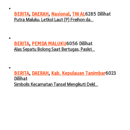
BERITA
,
DAERAH
,
Nasional
,
TNI AL
6285 Dilihat
Putra Maluku, Letkol Laut (P) Frejhon da…
BERITA
,
PEMDA MALUKU
6056 Dilihat
Alas Sepatu Bolong Saat Bertugas, Paskri…
BERITA
,
DAERAH
,
Kab. Kepulauan Tanimbar
6023
Dilihat
Simbolis Kecamatan Tansel Mengikuti Dekl…