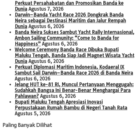
Perkuat Persahabatan dan Promosikan Banda ke
Dunia
Agustus 7, 2026
Darwin–Banda Yacht Race 2026 Dongkrak Banda
Neira sebagai Destinasi Maritim dan Jalur Rempah
Dunia
Agustus 6, 2026
Banda Neira Sukses Sambut Yacht Rally Internasional,
Ambon Sailing Community: “Come to Banda for
Happiness”
Agustus 6, 2026
Welcome Ceremony Banda Race Dibuka Bupati
Maluku Tengah, Banda Siap Jadi Magnet Wisata Yacht
Dunia
Agustus 6, 2026
Perkuat Diplomasi Maritim Indonesia, Kodaeral IX
Sambut Sail Darwin–Banda Race 2026 di Banda Neira
Agustus 6, 2026
Jelang HUT ke-81 RI, Muncul Pertanyaan Menggugah:
Sudahkah Bangsa Ini Benar-Benar Menghargai Para
Pahlawan?
Agustus 6, 2026
Bupati Maluku Tengah Apresiasi Inovasi
Perpustakaan Rumah Bambu di Negeri Tanah Rata
Agustus 5, 2026
Paling Banyak Dilihat