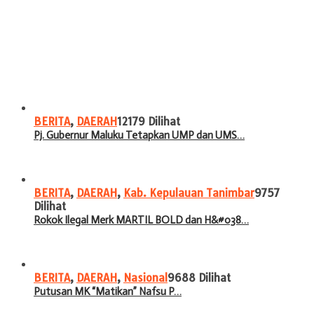
BERITA
,
DAERAH
12179 Dilihat
Pj. Gubernur Maluku Tetapkan UMP dan UMS…
BERITA
,
DAERAH
,
Kab. Kepulauan Tanimbar
9757
Dilihat
Rokok Ilegal Merk MARTIL BOLD dan H&#038…
BERITA
,
DAERAH
,
Nasional
9688 Dilihat
Putusan MK “Matikan” Nafsu P…