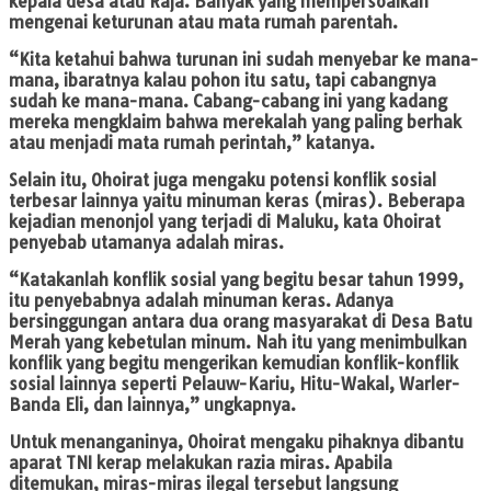
kepala desa atau Raja. Banyak yang mempersoalkan
mengenai keturunan atau mata rumah parentah.
“Kita ketahui bahwa turunan ini sudah menyebar ke mana-
mana, ibaratnya kalau pohon itu satu, tapi cabangnya
sudah ke mana-mana. Cabang-cabang ini yang kadang
mereka mengklaim bahwa merekalah yang paling berhak
atau menjadi mata rumah perintah,” katanya.
Selain itu, Ohoirat juga mengaku potensi konflik sosial
terbesar lainnya yaitu minuman keras (miras). Beberapa
kejadian menonjol yang terjadi di Maluku, kata Ohoirat
penyebab utamanya adalah miras.
“Katakanlah konflik sosial yang begitu besar tahun 1999,
itu penyebabnya adalah minuman keras. Adanya
bersinggungan antara dua orang masyarakat di Desa Batu
Merah yang kebetulan minum. Nah itu yang menimbulkan
konflik yang begitu mengerikan kemudian konflik-konflik
sosial lainnya seperti Pelauw-Kariu, Hitu-Wakal, Warler-
Banda Eli, dan lainnya,” ungkapnya.
Untuk menanganinya, Ohoirat mengaku pihaknya dibantu
aparat TNI kerap melakukan razia miras. Apabila
ditemukan, miras-miras ilegal tersebut langsung