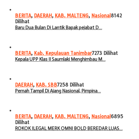
BERITA
,
DAERAH
,
KAB. MALTENG
,
Nasional
8142
Dilihat
Baru Dua Bulan Di Lantik Bapak pejabat D…
BERITA
,
Kab. Kepulauan Tanimbar
7273 Dilihat
Kepala UPP Klas II Saumlaki Menghimbau M…
DAERAH
,
KAB. SBB
7258 Dilihat
Pernah Tampil Di Ajang Nasional, Pimpina…
BERITA
,
DAERAH
,
KAB. MALTENG
,
Nasional
6895
Dilihat
ROKOK ILEGAL MERK OMNI BOLD BEREDAR LUAS…