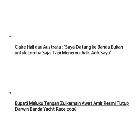
Claire Hall dari Australia : “Saya Datang ke Banda Bukan
untuk Lomba Saja, Tapi Menemui Adik-Adik Saya”
Bupati Maluku Tengah Zulkarnain Awat Amir Resmi Tutup
Darwin Banda Yacht Race 2026