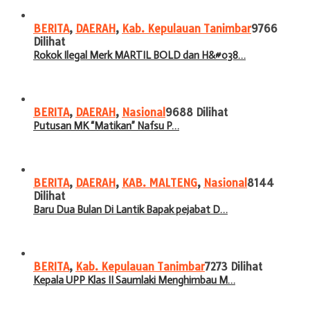
BERITA
,
DAERAH
,
Kab. Kepulauan Tanimbar
9766
Dilihat
Rokok Ilegal Merk MARTIL BOLD dan H&#038…
BERITA
,
DAERAH
,
Nasional
9688 Dilihat
Putusan MK “Matikan” Nafsu P…
BERITA
,
DAERAH
,
KAB. MALTENG
,
Nasional
8144
Dilihat
Baru Dua Bulan Di Lantik Bapak pejabat D…
BERITA
,
Kab. Kepulauan Tanimbar
7273 Dilihat
Kepala UPP Klas II Saumlaki Menghimbau M…