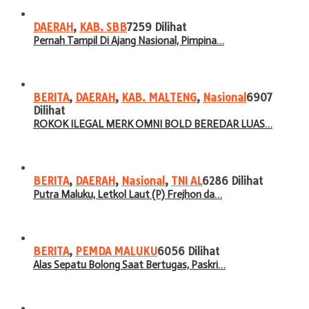
DAERAH
,
KAB. SBB
7259 Dilihat
Pernah Tampil Di Ajang Nasional, Pimpina…
BERITA
,
DAERAH
,
KAB. MALTENG
,
Nasional
6907
Dilihat
ROKOK ILEGAL MERK OMNI BOLD BEREDAR LUAS…
BERITA
,
DAERAH
,
Nasional
,
TNI AL
6286 Dilihat
Putra Maluku, Letkol Laut (P) Frejhon da…
BERITA
,
PEMDA MALUKU
6056 Dilihat
Alas Sepatu Bolong Saat Bertugas, Paskri…