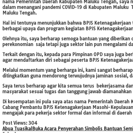
nama Pemerintah Daerah Kabupaten Maluku Tengah, saya mem
dalam menangani pandemi COVID-19 di Kabupaten Maluku Te
Maluku Tengah.
Hal ini tentunya menunjukkan bahwa BPJS Ketenagakerjaan
berbagai upaya dan program kegiatan BPJS Ketenagakerjaa
Olehnya itu, saya berharap semoga bantuan yang diberikan
perekonomian saja tetapi juga sektor lain pun mengalami 
Terkait dengan itu, kepada para Pimpinan OPD saya juga b
agar mendaftarkan diri sebagai peserta BPJS Ketenagakerja
Melalui momentum yang berharga ini, kami sangat berhara
ditingkatkan guna mendorong terwujudnya jaminan sosial, d
Saya terus berharap agar kita semua terus bekerjasama 
masyarakat sesuai tugas dan tanggung jawab diamanahkan k
Di kesempatan ini pula saya atas nama Pemerintah Daerah
Cabang Pembantu BPJS Ketenagakerjaan Masohi-Kepulauan Se
mengajak para pekerja sektor formal dan informal di daera
Post Views:
304
Abua Tuasikal
Buka Acara Penyerahan Simbolis Bantuan Se