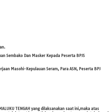
an.
tuan Sembako Dan Masker Kepada Peserta BPJS
erjaan Masohi-Kepulauan Seram, Para ASN, Peserta BPJ
 MALUKU TENGAH
yang dilaksanakan saat ini,maka atas