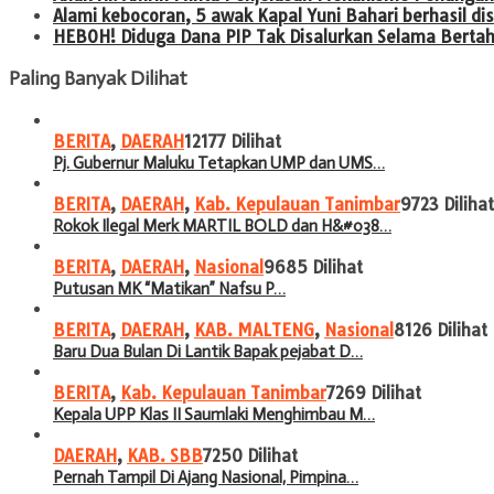
Alami kebocoran, 5 awak Kapal Yuni Bahari berhasil 
HEBOH! Diduga Dana PIP Tak Disalurkan Selama Berta
Paling Banyak Dilihat
BERITA
,
DAERAH
12177 Dilihat
Pj. Gubernur Maluku Tetapkan UMP dan UMS…
BERITA
,
DAERAH
,
Kab. Kepulauan Tanimbar
9723 Dilihat
Rokok Ilegal Merk MARTIL BOLD dan H&#038…
BERITA
,
DAERAH
,
Nasional
9685 Dilihat
Putusan MK “Matikan” Nafsu P…
BERITA
,
DAERAH
,
KAB. MALTENG
,
Nasional
8126 Dilihat
Baru Dua Bulan Di Lantik Bapak pejabat D…
BERITA
,
Kab. Kepulauan Tanimbar
7269 Dilihat
Kepala UPP Klas II Saumlaki Menghimbau M…
DAERAH
,
KAB. SBB
7250 Dilihat
Pernah Tampil Di Ajang Nasional, Pimpina…