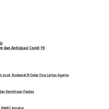
ir
 dan Antisipasi Covid-19
 2026, Kodaeral IX Gelar Doa Lintas Agama
dan Kemitraan Faskes
ma BMKG Amahai