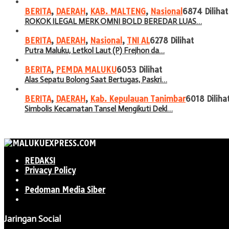
BERITA
,
DAERAH
,
KAB. MALTENG
,
Nasional
6874 Dilihat
ROKOK ILEGAL MERK OMNI BOLD BEREDAR LUAS…
BERITA
,
DAERAH
,
Nasional
,
TNI AL
6278 Dilihat
Putra Maluku, Letkol Laut (P) Frejhon da…
BERITA
,
PEMDA MALUKU
6053 Dilihat
Alas Sepatu Bolong Saat Bertugas, Paskri…
BERITA
,
DAERAH
,
Kab. Kepulauan Tanimbar
6018 Diliha
Simbolis Kecamatan Tansel Mengikuti Dekl…
REDAKSI
Privacy Policy
Pedoman Media Siber
Jaringan Social