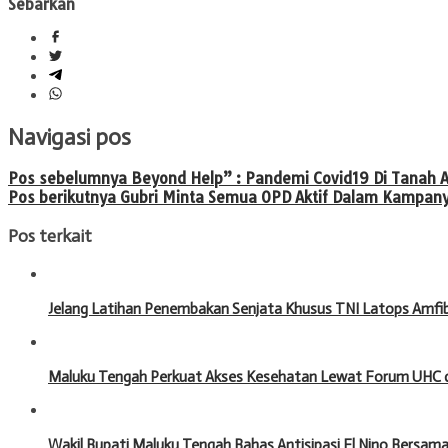
Sebarkan
Navigasi pos
Pos sebelumnya
Beyond Help” : Pandemi Covid19 Di Tanah A
Pos berikutnya
Gubri Minta Semua OPD Aktif Dalam Kampanye
Pos terkait
Jelang Latihan Penembakan Senjata Khusus TNI Latops Amfibi
Maluku Tengah Perkuat Akses Kesehatan Lewat Forum UHC 
Wakil Bupati Maluku Tengah Bahas Antisipasi El Nino Bersa