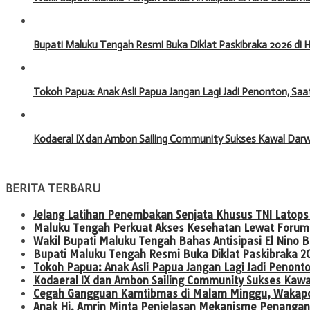
Bupati Maluku Tengah Resmi Buka Diklat Paskibraka 2026 di
Tokoh Papua: Anak Asli Papua Jangan Lagi Jadi Penonton, Saa
Kodaeral IX dan Ambon Sailing Community Sukses Kawal Darw
BERITA TERBARU
Jelang Latihan Penembakan Senjata Khusus TNI Latops 
Maluku Tengah Perkuat Akses Kesehatan Lewat Forum
Wakil Bupati Maluku Tengah Bahas Antisipasi El Nin
Bupati Maluku Tengah Resmi Buka Diklat Paskibraka 2
Tokoh Papua: Anak Asli Papua Jangan Lagi Jadi Penont
Kodaeral IX dan Ambon Sailing Community Sukses Kaw
Cegah Gangguan Kamtibmas di Malam Minggu, Wakapold
Anak Hi. Amrin Minta Penjelasan Mekanisme Penangan