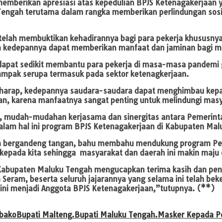
berikan apresiasi atas kepedulian BPJS Ketenagakerjaan ya
ngah terutama dalam rangka memberikan perlindungan sosial
 telah membuktikan kehadirannya bagi para pekerja khususn
n kedepannya dapat memberikan manfaat dan jaminan bagi m
 dapat sedikit membantu para pekerja di masa-masa pandemi 
dampak serupa termasuk pada sektor ketenagkerjaan.
erharap, kedepannya saudara-saudara dapat menghimbau kepa
an, karena manfaatnya sangat penting untuk melindungi masy
p, mudah-mudahan kerjasama dan sinergitas antara Pemerint
alam hal ini program BPJS Ketenagakerjaan di Kabupaten Mal
dan bergandeng tangan, bahu membahu mendukung program Pe
epada kita sehingga masyarakat dan daerah ini makin maju 
 Kabupaten Maluku Tengah mengucapkan terima kasih dan pen
ram, beserta seluruh jajarannya yang selama ini telah beke
h ini menjadi Anggota BPJS Ketenagakerjaan,”tutupnya.
(**)
mbako
Bupati Malteng.
Bupati Maluku Tengah.
Masker Kepada Pe