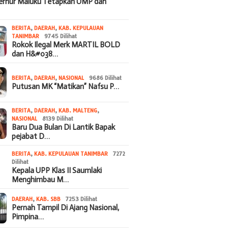
bernur Maluku Tetapkan UMP dan
BERITA
,
DAERAH
,
KAB. KEPULAUAN
TANIMBAR
9745 Dilihat
Rokok Ilegal Merk MARTIL BOLD
dan H&#038…
BERITA
,
DAERAH
,
NASIONAL
9686 Dilihat
Putusan MK “Matikan” Nafsu P…
BERITA
,
DAERAH
,
KAB. MALTENG
,
NASIONAL
8139 Dilihat
Baru Dua Bulan Di Lantik Bapak
pejabat D…
BERITA
,
KAB. KEPULAUAN TANIMBAR
7272
Dilihat
Kepala UPP Klas II Saumlaki
Menghimbau M…
DAERAH
,
KAB. SBB
7253 Dilihat
Pernah Tampil Di Ajang Nasional,
Pimpina…