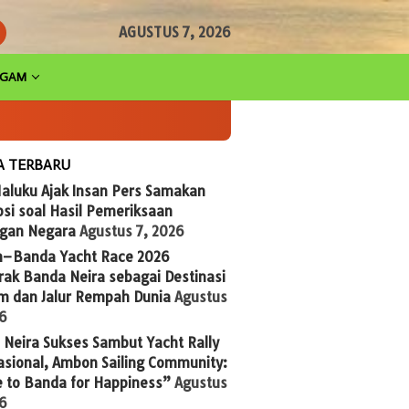
AGUSTUS 7, 2026
AGAM
A TERBARU
aluku Ajak Insan Pers Samakan
si soal Hasil Pemeriksaan
gan Negara
Agustus 7, 2026
n–Banda Yacht Race 2026
ak Banda Neira sebagai Destinasi
im dan Jalur Rempah Dunia
Agustus
26
Neira Sukses Sambut Yacht Rally
asional, Ambon Sailing Community:
 to Banda for Happiness”
Agustus
26