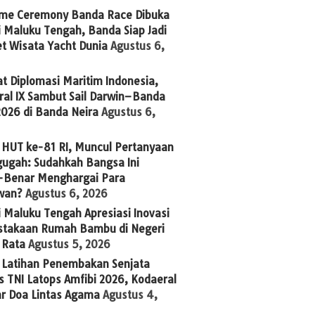
me Ceremony Banda Race Dibuka
 Maluku Tengah, Banda Siap Jadi
t Wisata Yacht Dunia
Agustus 6,
t Diplomasi Maritim Indonesia,
ral IX Sambut Sail Darwin–Banda
2026 di Banda Neira
Agustus 6,
 HUT ke-81 RI, Muncul Pertanyaan
ugah: Sudahkah Bangsa Ini
-Benar Menghargai Para
wan?
Agustus 6, 2026
 Maluku Tengah Apresiasi Inovasi
stakaan Rumah Bambu di Negeri
 Rata
Agustus 5, 2026
g Latihan Penembakan Senjata
 TNI Latops Amfibi 2026, Kodaeral
ar Doa Lintas Agama
Agustus 4,