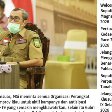
Welco
Bupati
Magne
2026
Perkua
Kodae
Race 
2026
Jelang
Mengg
Benar
Pahla
Bupati
Perpu
Tanah
Jelan
msuar, MSi meminta semua Organisasi Perangkat
Khusus
emprov Riau untuk aktif kampanye dan antisipasi
IX Gel
-19 yang semakin mengkhawatirkan. Selain itu Gubri
2026