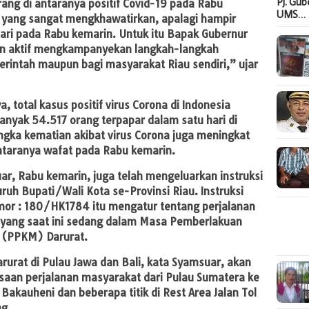
Pj. Gu
ang di antaranya positif Covid-19 pada Rabu
UMS…
 yang sangat mengkhawatirkan, apalagi hampir
ari pada Rabu kemarin. Untuk itu Bapak Gubernur
in aktif mengkampanyekan langkah-langkah
merintah maupun bagi masyarakat Riau sendiri,” ujar
, total kasus positif virus Corona di Indonesia
nyak 54.517 orang terpapar dalam satu hari di
ngka kematian akibat virus Corona juga meningkat
antaranya wafat pada Rabu kemarin.
r, Rabu kemarin, juga telah mengeluarkan instruksi
ruh Bupati/Wali Kota se-Provinsi Riau. Instruksi
or : 180/HK1784 itu mengatur tentang perjalanan
i yang saat ini sedang dalam Masa Pemberlakuan
 (PPKM) Darurat.
urat di Pulau Jawa dan Bali, kata Syamsuar, akan
saan perjalanan masyarakat dari Pulau Sumatera ke
akauheni dan beberapa titik di Rest Area Jalan Tol
ng.