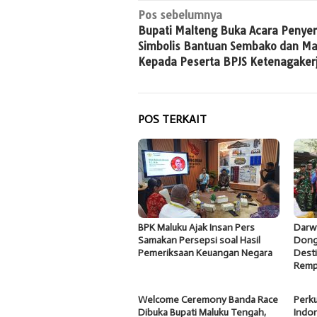
Navigasi
Pos sebelumnya
Bupati Malteng Buka Acara Penye
pos
Simbolis Bantuan Sembako dan Ma
Kepada Peserta BPJS Ketenagaker
POS TERKAIT
BPK Maluku Ajak Insan Pers
Darw
Samakan Persepsi soal Hasil
Dong
Pemeriksaan Keuangan Negara
Desti
Remp
Welcome Ceremony Banda Race
Perku
Dibuka Bupati Maluku Tengah,
Indon