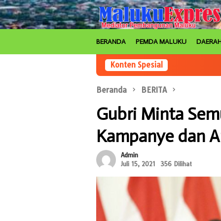
Loncat
ke
konten
BERANDA
PEMDA MALUKU
DAERA
Konten Spesial
Beranda
BERITA
Gubri Minta Sem
Kampanye dan Ant
Admin
Juli 15, 2021
356 Dilihat