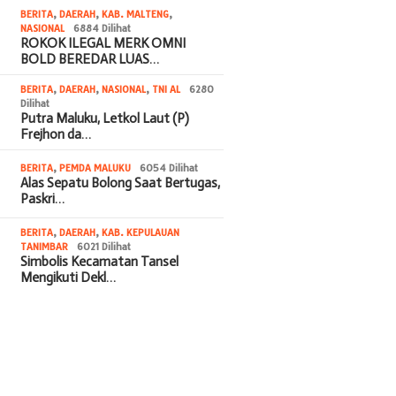
BERITA
,
DAERAH
,
KAB. MALTENG
,
NASIONAL
6884 Dilihat
ROKOK ILEGAL MERK OMNI
BOLD BEREDAR LUAS…
BERITA
,
DAERAH
,
NASIONAL
,
TNI AL
6280
Dilihat
Putra Maluku, Letkol Laut (P)
Frejhon da…
BERITA
,
PEMDA MALUKU
6054 Dilihat
Alas Sepatu Bolong Saat Bertugas,
Paskri…
BERITA
,
DAERAH
,
KAB. KEPULAUAN
TANIMBAR
6021 Dilihat
Simbolis Kecamatan Tansel
Mengikuti Dekl…