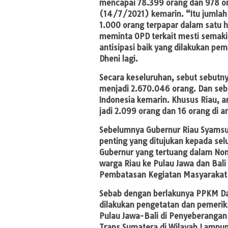
mencapai 78.399 orang dan 978 or
(14/7/2021) kemarin. “Itu jumlah
1.000 orang terpapar dalam satu h
meminta OPD terkait mesti semak
antisipasi baik yang dilakukan pe
Dheni lagi.
Secara keseluruhan, sebut sebutnya
menjadi 2.670.046 orang. Dan seba
Indonesia kemarin. Khusus Riau, a
jadi 2.099 orang dan 16 orang di 
Sebelumnya Gubernur Riau Syamsua
penting yang ditujukan kepada selu
Gubernur yang tertuang dalam Nom
warga Riau ke Pulau Jawa dan Bal
Pembatasan Kegiatan Masyarakat
Sebab dengan berlakunya PPKM Dar
dilakukan pengetatan dan pemerik
Pulau Jawa-Bali di Penyeberangan B
Trans Sumatera di Wilayah Lampu