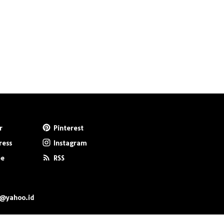
r
Pinterest
ress
Instagram
be
RSS
0@yahoo.id