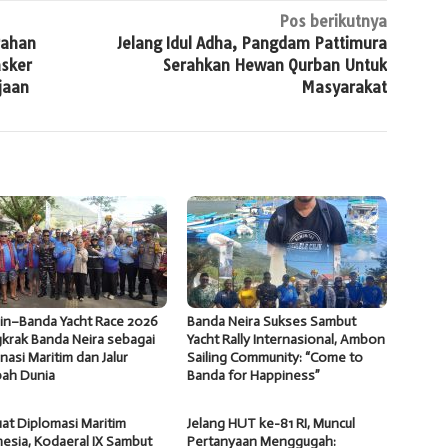
Pos berikutnya
rahan
Jelang Idul Adha, Pangdam Pattimura
sker
Serahkan Hewan Qurban Untuk
jaan
Masyarakat
in–Banda Yacht Race 2026
Banda Neira Sukses Sambut
krak Banda Neira sebagai
Yacht Rally Internasional, Ambon
nasi Maritim dan Jalur
Sailing Community: “Come to
ah Dunia
Banda for Happiness”
at Diplomasi Maritim
Jelang HUT ke-81 RI, Muncul
esia, Kodaeral IX Sambut
Pertanyaan Menggugah: