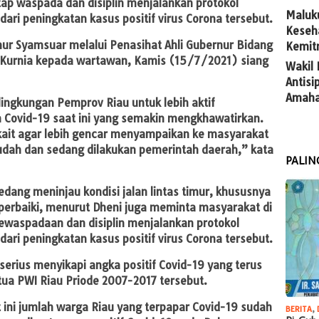
ap waspada dan disiplin menjalankan protokol
Maluk
ri peningkatan kasus positif virus Corona tersebut.
Keseh
ur Syamsuar melalui Penasihat Ahli Gubernur Bidang
Kemit
 Kurnia kepada wartawan, Kamis (15/7/2021) siang
Wakil
Antis
Amaha
ingkungan Pemprov Riau untuk lebih aktif
ovid-19 saat ini yang semakin mengkhawatirkan.
ait agar lebih gencar menyampaikan ke masyarakat
sudah dan sedang dilakukan pemerintah daerah,” kata
PALIN
edang meninjau kondisi jalan lintas timur, khususnya
diperbaiki, menurut Dheni juga meminta masyarakat di
ewaspadaan dan disiplin menjalankan protokol
ri peningkatan kasus positif virus Corona tersebut.
rius menyikapi angka positif Covid-19 yang terus
tua PWI Riau Priode 2007-2017 tersebut.
at ini jumlah warga Riau yang terpapar Covid-19 sudah
BERITA
,