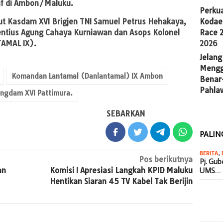
if di Ambon/Maluku.
Perkua
Kodae
ut Kasdam XVI Brigjen TNI Samuel Petrus Hehakaya,
Race 
centius Agung Cahaya Kurniawan dan Asops Kolonel
2026
TAMAL IX).
Jelang
Mengg
Komandan Lantamal (Danlantamal) IX Ambon
Benar
Pahla
ngdam XVI Pattimura.
SEBARKAN
PALIN
BERITA
,
Pos berikutnya
Pj. Gu
an
Komisi I Apresiasi Langkah KPID Maluku
UMS…
Hentikan Siaran 45 TV Kabel Tak Berijin