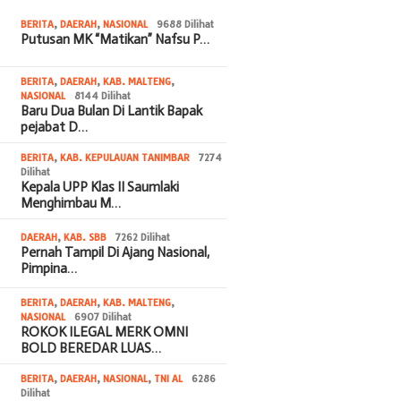
BERITA
,
DAERAH
,
NASIONAL
9688 Dilihat
Putusan MK “Matikan” Nafsu P…
BERITA
,
DAERAH
,
KAB. MALTENG
,
NASIONAL
8144 Dilihat
Baru Dua Bulan Di Lantik Bapak
pejabat D…
BERITA
,
KAB. KEPULAUAN TANIMBAR
7274
Dilihat
Kepala UPP Klas II Saumlaki
Menghimbau M…
DAERAH
,
KAB. SBB
7262 Dilihat
Pernah Tampil Di Ajang Nasional,
Pimpina…
BERITA
,
DAERAH
,
KAB. MALTENG
,
NASIONAL
6907 Dilihat
ROKOK ILEGAL MERK OMNI
BOLD BEREDAR LUAS…
BERITA
,
DAERAH
,
NASIONAL
,
TNI AL
6286
Dilihat