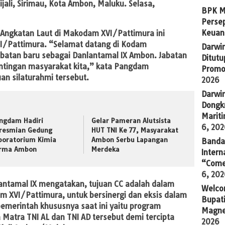
jali, Sirimau, Kota Ambon, Maluku. Selasa,
BPK M
Persep
Keuan
 Angkatan Laut di Makodam XVI/Pattimura ini
I/Pattimura. “Selamat datang di Kodam
Darwi
abatan baru sebagai Danlantamal IX Ambon. Jabatan
Ditutu
ntingan masyarakat kita,” kata Pangdam
Promo
n silaturahmi tersebut.
2026
Darwi
Dongkr
Marit
ngdam Hadiri
Gelar Pameran Alutsista
6, 20
resmian Gedung
HUT TNI Ke 77, Masyarakat
boratorium Kimia
Ambon Serbu Lapangan
Banda 
rma Ambon
Merdeka
Intern
“Come
6, 20
antamal IX mengatakan, tujuan CC adalah dalam
Welco
m XVI/Pattimura, untuk bersinergi dan eksis dalam
Bupati
merintah khususnya saat ini yaitu program
Magne
Matra TNI AL dan TNI AD tersebut demi tercipta
2026