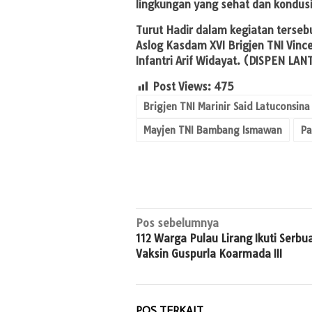
lingkungan yang sehat dan kondus
Turut Hadir dalam kegiatan terseb
Aslog Kasdam XVI Brigjen TNI Vin
Infantri Arif Widayat. (DISPEN LAN
Post Views:
475
Brigjen TNI Marinir Said Latuconsina
Mayjen TNI Bambang Ismawan
Pa
Navigasi
Pos sebelumnya
112 Warga Pulau Lirang Ikuti Serbu
pos
Vaksin Guspurla Koarmada III
POS TERKAIT