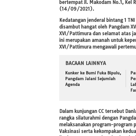
bertempat Jl. Makodam No.1, Kel Ri
(14/09/2021).
Kedatangan jenderal bintang 1 TNI
disambut hangat oleh Pangdam XV
XVI/Pattimura dan selamat atas j
ini merupakan amanah untuk kepe
XVI/Pattimura mengawali pertemua
BACAAN LAINNYA
Kunker ke Bumi Fuka Bipulu,
Pa
Pangdam Jalani Sejumlah
Pe
Agenda
La
Fa
Dalam kunjungan CC tersebut Danl
rangka silaturahmi dengan Pangda
melaksanakan program-program pe
Vaksinasi serta kekompakan kedua 