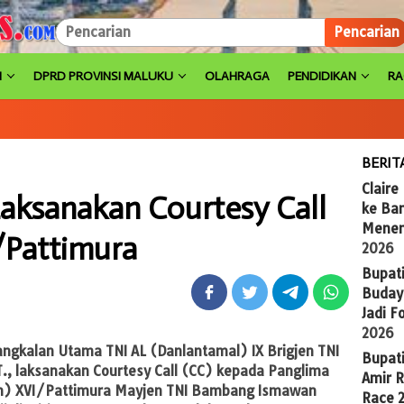
Pencarian
H
DPRD PROVINSI MALUKU
OLAHRAGA
PENDIDIKAN
R
BERIT
Claire
aksanakan Courtesy Call
ke Ba
Menem
/Pattimura
2026
Bupat
Budaya
Jadi 
2026
gkalan Utama TNI AL (Danlantamal) IX Brigjen TNI
Bupat
., laksanakan Courtesy Call (CC) kepada Panglima
Amir 
m) XVI/Pattimura Mayjen TNI Bambang Ismawan
Race 