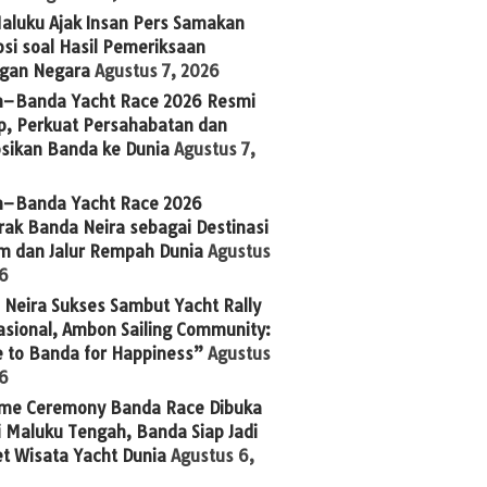
aluku Ajak Insan Pers Samakan
si soal Hasil Pemeriksaan
gan Negara
Agustus 7, 2026
n–Banda Yacht Race 2026 Resmi
p, Perkuat Persahabatan dan
sikan Banda ke Dunia
Agustus 7,
n–Banda Yacht Race 2026
ak Banda Neira sebagai Destinasi
im dan Jalur Rempah Dunia
Agustus
26
Neira Sukses Sambut Yacht Rally
asional, Ambon Sailing Community:
 to Banda for Happiness”
Agustus
26
me Ceremony Banda Race Dibuka
 Maluku Tengah, Banda Siap Jadi
t Wisata Yacht Dunia
Agustus 6,