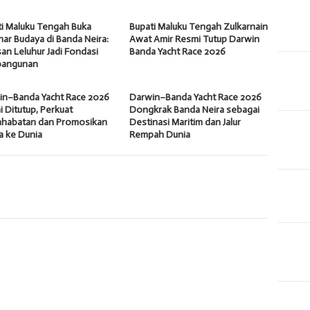
ti Maluku Tengah Buka
Bupati Maluku Tengah Zulkarnain
ar Budaya di Banda Neira:
Awat Amir Resmi Tutup Darwin
an Leluhur Jadi Fondasi
Banda Yacht Race 2026
angunan
in–Banda Yacht Race 2026
Darwin–Banda Yacht Race 2026
 Ditutup, Perkuat
Dongkrak Banda Neira sebagai
ahabatan dan Promosikan
Destinasi Maritim dan Jalur
a ke Dunia
Rempah Dunia