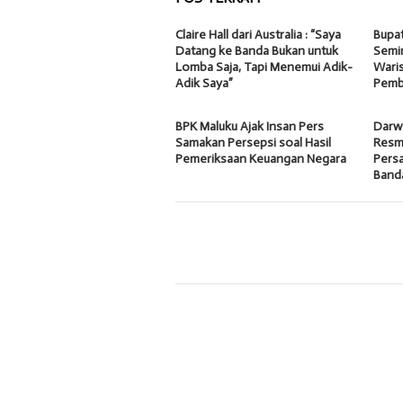
Claire Hall dari Australia : “Saya
Bupa
Datang ke Banda Bukan untuk
Semin
Lomba Saja, Tapi Menemui Adik-
Waris
Adik Saya”
Pemb
BPK Maluku Ajak Insan Pers
Darw
Samakan Persepsi soal Hasil
Resmi
Pemeriksaan Keuangan Negara
Pers
Band