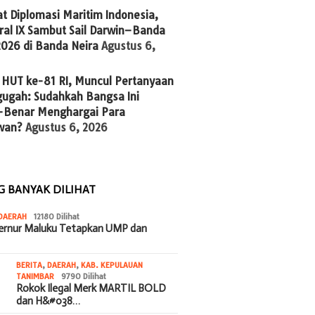
t Diplomasi Maritim Indonesia,
ral IX Sambut Sail Darwin–Banda
2026 di Banda Neira
Agustus 6,
 HUT ke-81 RI, Muncul Pertanyaan
ugah: Sudahkah Bangsa Ini
-Benar Menghargai Para
wan?
Agustus 6, 2026
G BANYAK DILIHAT
DAERAH
12180 Dilihat
bernur Maluku Tetapkan UMP dan
BERITA
,
DAERAH
,
KAB. KEPULAUAN
TANIMBAR
9790 Dilihat
Rokok Ilegal Merk MARTIL BOLD
dan H&#038…