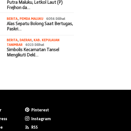
Putra Maluku, Letkol Laut (P)
Frejhon da…
BERITA
,
PEMDA MALUKU
6056 Dilihat
Alas Sepatu Bolong Saat Bertugas,
Paskri…
BERITA
,
DAERAH
,
KAB. KEPULAUAN
TANIMBAR
6023 Dilihat
Simbolis Kecamatan Tansel
Mengikuti Dekl…
r
Pinterest
ress
Instagram
be
RSS