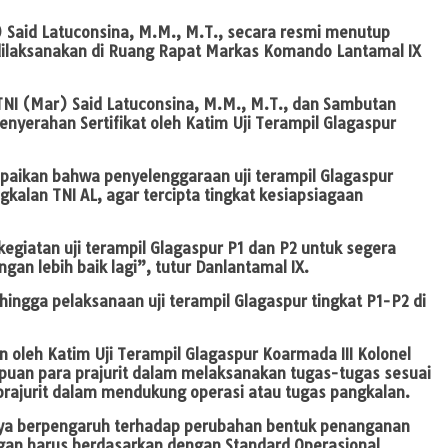
 Said Latuconsina, M.M., M.T., secara resmi menutup
 dilaksanakan di Ruang Rapat Markas Komando Lantamal IX
NI (Mar) Said Latuconsina, M.M., M.T., dan Sambutan
enyerahan Sertifikat oleh Katim Uji Terampil Glagaspur
paikan bahwa penyelenggaraan uji terampil Glagaspur
alan TNI AL, agar tercipta tingkat kesiapsiagaan
kegiatan uji terampil Glagaspur P1 dan P2 untuk segera
an lebih baik lagi”, tutur Danlantamal IX.
ingga pelaksanaan uji terampil Glagaspur tingkat P1-P2 di
 oleh Katim Uji Terampil Glagaspur Koarmada III Kolonel
puan para prajurit dalam melaksanakan tugas-tugas sesuai
 prajurit dalam mendukung operasi atau tugas pangkalan.
tunya berpengaruh terhadap perubahan bentuk penanganan
gan harus berdasarkan dengan Standard Operasional