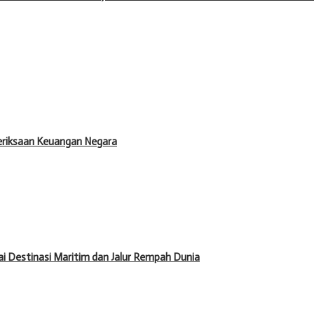
meriksaan Keuangan Negara
 Destinasi Maritim dan Jalur Rempah Dunia