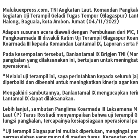
Malukuexpress.com
, TNI Angkatan Laut. Komandan Pangkala
kegiatan Uji Terampil Geladi Tugas Tempur (Glagaspur) La
Halong, Baguala, kota Ambon. Jumat (04/11/2022)
Adapun susunan acara diawali dengan Pembukaan dari MC, 
Pangkoarmada III diwakili Katim Uji Terampil Glagaspur Koar
Koarmada III kepada Komandan Lantamal IX, Laporan serta 
Pada kesempatan tersebut, Danlantamal IX Brigjen TNI (Ma
pangkalan yang dilaksanakan ini, bertujuan untuk meningka
operasional.
“Melalui uji terampil ini, saya perintahkan kepada seluruh 
diperbaiki dan dibenahi untuk meningkatkan kinerja agar ke
Mengakhiri sambutannya, Danlantamal IX mengucapkan terima 
Lantamal IX dapat dilaksanakan.
Lebih lanjut, sambutan Panglima Koarmada III Laksamana Mud
Laut (P) Tarus Rostiadi menyampaikan bahwa uji terampil 
fungsi pangkalan, tercapainya kesiapsiagaan operasional pa
“Uji terampil Glagaspur ini mutlak diperlukan, mengingat 
permasalahan yang muncul di medan tugas. Kecepatan dan 