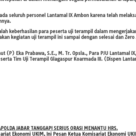
pada seluruh personel Lantamal IX Ambon karena telah melak
nnya.
alah keberhasilan para peserta uji terampil dalam mengerja
n kegiatan uji terampil ini sampai dengan selesai dan Zero 
 (P) Eka Prabawa, S.E., M. Tr. Opsla., Para PJU Lantamal IX,
erta Tim Uji Terampil Glagaspur Koarmada III. (Dispen Lanta
POLDA JABAR TANGGAPI SERIUS ORASI MENANTU HRS.
riat Ekonomi UKIM, Ini Pesan Ketua Komisariat Ekonomi UK