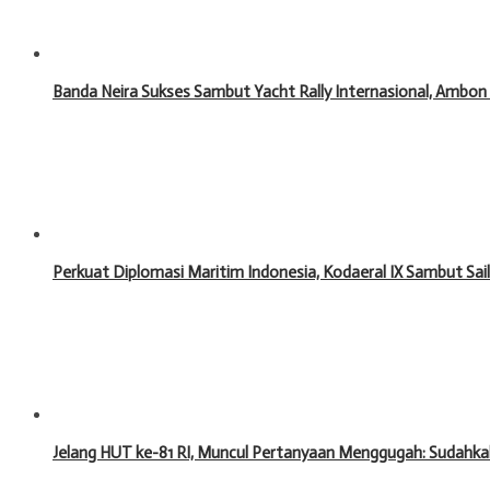
Banda Neira Sukses Sambut Yacht Rally Internasional, Ambon
Perkuat Diplomasi Maritim Indonesia, Kodaeral IX Sambut Sa
Jelang HUT ke-81 RI, Muncul Pertanyaan Menggugah: Sudahka