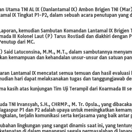
n Utama TNI AL IX (Danlantamal IX) Ambon Brigjen TNI (Mar)
ntamal IX Tingkat P1-P2, dalam sebuah acara penutupan yang
Laporan, kemudian Sambutan Komandan Lantamal IX Brigjen T
mada III Kolonel Laut (P) Tarus Rostiadi dan diakhiri dengan P
Penutup dari MC.
r) Said Latuconsina, M.M., M.T., dalam sambutannya menyam
tkan kemampuan dan kehandalan unsur-unsur dan satuan pangk
jajaran Lantamal IX mencatat semua temuan dan hasil evaluasi 
mudian hari dapat melaksanakan tugas dan tanggungjawab deng
kasih atas kunjungan Tim Uji Terampil dari Koarmada III seh
a TNI Irvansyah, S.H., CHRMP., M. Tr. Opsla., yang dibacakan
Glagaspur P1 dan P2 adalah upaya untuk meningkatkan kemam
ngkalan, terjalin komunikasi serta kerjasama yang baik antar
perubahan lingkungan yang sangat dinamis saat ini, yang ten
ketepatan di dalam menangani segala permasalahan di lapan